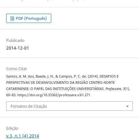
PDF (Português)
Publicado
2014-12-01
Como Citar
Santos, A. M. dos, Baade, J. H., & Campos, P. C. de. (2014). DESAFIOS E
PERSPECTIVAS DE DESENVOLVIMENTO DA REGIÃO CENTRO-NORTE
CATARINENSE: O PAPEL DAS INSTITUIÇÕES UNIVERSITÁRIAS.
Professare
,
3
(1),
60–83. https://doi.org/10.33362/professare.v3i1.271
Fomatos de Citação
Edição
v.3, n.1 (4) 2014