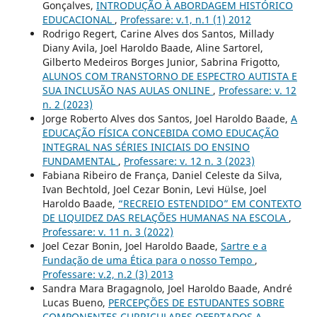
Gonçalves,
INTRODUÇÃO À ABORDAGEM HISTÓRICO
EDUCACIONAL
,
Professare: v.1, n.1 (1) 2012
Rodrigo Regert, Carine Alves dos Santos, Millady
Diany Avila, Joel Haroldo Baade, Aline Sartorel,
Gilberto Medeiros Borges Junior, Sabrina Frigotto,
ALUNOS COM TRANSTORNO DE ESPECTRO AUTISTA E
SUA INCLUSÃO NAS AULAS ONLINE
,
Professare: v. 12
n. 2 (2023)
Jorge Roberto Alves dos Santos, Joel Haroldo Baade,
A
EDUCAÇÃO FÍSICA CONCEBIDA COMO EDUCAÇÃO
INTEGRAL NAS SÉRIES INICIAIS DO ENSINO
FUNDAMENTAL
,
Professare: v. 12 n. 3 (2023)
Fabiana Ribeiro de França, Daniel Celeste da Silva,
Ivan Bechtold, Joel Cezar Bonin, Levi Hülse, Joel
Haroldo Baade,
“RECREIO ESTENDIDO” EM CONTEXTO
DE LIQUIDEZ DAS RELAÇÕES HUMANAS NA ESCOLA
,
Professare: v. 11 n. 3 (2022)
Joel Cezar Bonin, Joel Haroldo Baade,
Sartre e a
Fundação de uma Ética para o nosso Tempo
,
Professare: v.2, n.2 (3) 2013
Sandra Mara Bragagnolo, Joel Haroldo Baade, André
Lucas Bueno,
PERCEPÇÕES DE ESTUDANTES SOBRE
COMPONENTES CURRICULARES OFERTADOS A