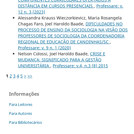
DISTÂNCIA EM CURSOS PRESENCIAIS
,
Professare: v.
12 n. 3 (2023)
Alessandra Krauss Wieczorkievicz, Maria Rosangela
Chagas Faro, Joel Haroldo Baade,
DIFICULDADES NO
PROCESSO DE ENSINO DA SOCIOLOGIA NA VISÃO DOS
PROFESSORES DE SOCIOLOGIA DA COORDENADORIA
REGIONAL DE EDUCAÇÃO DE CANOINHAS/SC
,
Professare: v. 9 n. 1 (2020)
Nelson Colossi, Joel Haroldo Baade,
CRISE E
MUDANÇA: SIGNIFICADO PARA A GESTÃO
UNIVERSITÁRIA
,
Professare: v.4, n.3 (8) 2015
1
2
3
4
5
>
>>
Informações
Para Leitores
Para Autores
Para Bibliotecários