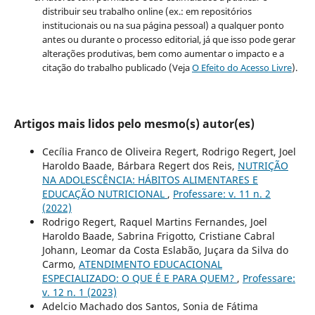
distribuir seu trabalho online (ex.: em repositórios
institucionais ou na sua página pessoal) a qualquer ponto
antes ou durante o processo editorial, já que isso pode gerar
alterações produtivas, bem como aumentar o impacto e a
citação do trabalho publicado (Veja
O Efeito do Acesso Livre
).
Artigos mais lidos pelo mesmo(s) autor(es)
Cecília Franco de Oliveira Regert, Rodrigo Regert, Joel
Haroldo Baade, Bárbara Regert dos Reis,
NUTRIÇÃO
NA ADOLESCÊNCIA: HÁBITOS ALIMENTARES E
EDUCAÇÃO NUTRICIONAL
,
Professare: v. 11 n. 2
(2022)
Rodrigo Regert, Raquel Martins Fernandes, Joel
Haroldo Baade, Sabrina Frigotto, Cristiane Cabral
Johann, Leomar da Costa Eslabão, Juçara da Silva do
Carmo,
ATENDIMENTO EDUCACIONAL
ESPECIALIZADO: O QUE É E PARA QUEM?
,
Professare:
v. 12 n. 1 (2023)
Adelcio Machado dos Santos, Sonia de Fátima