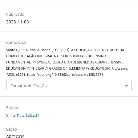
Publicado
2023-11-03
Como Citar
Santos, J. R. A. dos, & Baade, J. H. (2023). A EDUCAÇÃO FÍSICA CONCEBIDA
COMO EDUCAÇÃO INTEGRAL NAS SÉRIES INICIAIS DO ENSINO
FUNDAMENTAL: PHSYSUCAL EDUCATION DESIGNED AS COMPREHENSIVE
EDUCATION IN THE EARLY GRADES OF ELEMENTARY EDUCATION.
Professare
,
12
(3), e3271. https://doi.org/10.33362/professare.v12i3.3271
Fomatos de Citação
Edição
v. 12 n. 3 (2023)
Seção
ARTIGOS