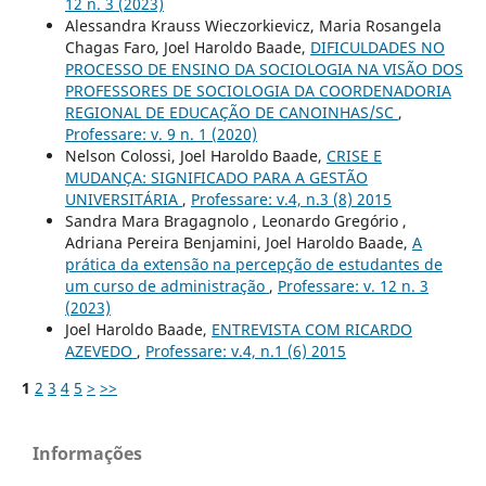
12 n. 3 (2023)
Alessandra Krauss Wieczorkievicz, Maria Rosangela
Chagas Faro, Joel Haroldo Baade,
DIFICULDADES NO
PROCESSO DE ENSINO DA SOCIOLOGIA NA VISÃO DOS
PROFESSORES DE SOCIOLOGIA DA COORDENADORIA
REGIONAL DE EDUCAÇÃO DE CANOINHAS/SC
,
Professare: v. 9 n. 1 (2020)
Nelson Colossi, Joel Haroldo Baade,
CRISE E
MUDANÇA: SIGNIFICADO PARA A GESTÃO
UNIVERSITÁRIA
,
Professare: v.4, n.3 (8) 2015
Sandra Mara Bragagnolo , Leonardo Gregório ,
Adriana Pereira Benjamini, Joel Haroldo Baade,
A
prática da extensão na percepção de estudantes de
um curso de administração
,
Professare: v. 12 n. 3
(2023)
Joel Haroldo Baade,
ENTREVISTA COM RICARDO
AZEVEDO
,
Professare: v.4, n.1 (6) 2015
1
2
3
4
5
>
>>
Informações