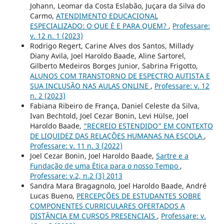
Johann, Leomar da Costa Eslabão, Juçara da Silva do
Carmo,
ATENDIMENTO EDUCACIONAL
ESPECIALIZADO: O QUE É E PARA QUEM?
,
Professare:
v. 12 n. 1 (2023)
Rodrigo Regert, Carine Alves dos Santos, Millady
Diany Avila, Joel Haroldo Baade, Aline Sartorel,
Gilberto Medeiros Borges Junior, Sabrina Frigotto,
ALUNOS COM TRANSTORNO DE ESPECTRO AUTISTA E
SUA INCLUSÃO NAS AULAS ONLINE
,
Professare: v. 12
n. 2 (2023)
Fabiana Ribeiro de França, Daniel Celeste da Silva,
Ivan Bechtold, Joel Cezar Bonin, Levi Hülse, Joel
Haroldo Baade,
“RECREIO ESTENDIDO” EM CONTEXTO
DE LIQUIDEZ DAS RELAÇÕES HUMANAS NA ESCOLA
,
Professare: v. 11 n. 3 (2022)
Joel Cezar Bonin, Joel Haroldo Baade,
Sartre e a
Fundação de uma Ética para o nosso Tempo
,
Professare: v.2, n.2 (3) 2013
Sandra Mara Bragagnolo, Joel Haroldo Baade, André
Lucas Bueno,
PERCEPÇÕES DE ESTUDANTES SOBRE
COMPONENTES CURRICULARES OFERTADOS A
DISTÂNCIA EM CURSOS PRESENCIAIS
,
Professare: v.