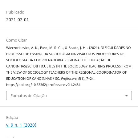
Publicado
2021-02-01
Como Citar
Wieczorkievicz, A. K., Faro, M. R. C. ., & Baade, J. H. . (2021). DIFICULDADES NO
PROCESSO DE ENSINO DA SOCIOLOGIA NA VISÃO DOS PROFESSORES DE
SOCIOLOGIA DA COORDENADORIA REGIONAL DE EDUCAÇÃO DE
CANOINHAS/SC: DIFFICULTIES IN THE SOCIOLOGY TEACHING PROCESS FROM
THE VIEW OF SOCIOLOGY TEACHERS OF THE REGIONAL COORDINATOR OF
EDUCATION OF CANOINHAS / SC.
Professare
,
9
(1), 7–24.
https://doi.org/10.33362/professare.v9i1.2454
Fomatos de Citação
Edição
v. 9 n. 1 (2020)