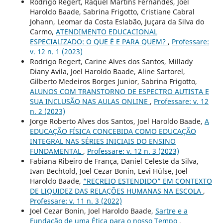
Rodrigo Regert, Raquel Martins Fernandes, Joel
Haroldo Baade, Sabrina Frigotto, Cristiane Cabral
Johann, Leomar da Costa Eslabão, Juçara da Silva do
Carmo,
ATENDIMENTO EDUCACIONAL
ESPECIALIZADO: O QUE É E PARA QUEM?
,
Professare:
v. 12 n. 1 (2023)
Rodrigo Regert, Carine Alves dos Santos, Millady
Diany Avila, Joel Haroldo Baade, Aline Sartorel,
Gilberto Medeiros Borges Junior, Sabrina Frigotto,
ALUNOS COM TRANSTORNO DE ESPECTRO AUTISTA E
SUA INCLUSÃO NAS AULAS ONLINE
,
Professare: v. 12
n. 2 (2023)
Jorge Roberto Alves dos Santos, Joel Haroldo Baade,
A
EDUCAÇÃO FÍSICA CONCEBIDA COMO EDUCAÇÃO
INTEGRAL NAS SÉRIES INICIAIS DO ENSINO
FUNDAMENTAL
,
Professare: v. 12 n. 3 (2023)
Fabiana Ribeiro de França, Daniel Celeste da Silva,
Ivan Bechtold, Joel Cezar Bonin, Levi Hülse, Joel
Haroldo Baade,
“RECREIO ESTENDIDO” EM CONTEXTO
DE LIQUIDEZ DAS RELAÇÕES HUMANAS NA ESCOLA
,
Professare: v. 11 n. 3 (2022)
Joel Cezar Bonin, Joel Haroldo Baade,
Sartre e a
Fundação de uma Ética para o nosso Tempo
,