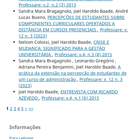
Professare: v.2, n.2 (3) 2013
Sandra Mara Bragagnolo, Joel Haroldo Baade, André
Lucas Bueno,
PERCEPÇÕES DE ESTUDANTES SOBRE
COMPONENTES CURRICULARES OFERTADOS A
DISTÂNCIA EM CURSOS PRESENCIAIS
,
Professare: v.
12 n. 3 (2023)
Nelson Colossi, Joel Haroldo Baade,
CRISE E
MUDANÇA: SIGNIFICADO PARA A GESTÃO
UNIVERSITÁRIA
,
Professare: v.4, n.3 (8) 2015
Sandra Mara Bragagnolo , Leonardo Gregório ,
Adriana Pereira Benjamini, Joel Haroldo Baade,
A
prática da extensão na percepção de estudantes de
um curso de administração
,
Professare: v. 12 n. 3
(2023)
Joel Haroldo Baade,
ENTREVISTA COM RICARDO
AZEVEDO
,
Professare: v.4, n.1 (6) 2015
1
2
3
4
5
>
>>
Informações
Para Leitores