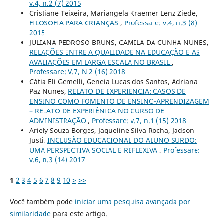
v.4, n.2 (7) 2015
Cristiane Teixeira, Mariangela Kraemer Lenz Ziede,
FILOSOFIA PARA CRIANÇAS
,
Professare: v.4, n.3 (8)
2015
JULIANA PEDROSO BRUNS, CAMILA DA CUNHA NUNES,
RELAÇÕES ENTRE A QUALIDADE NA EDUCAÇÃO E AS
AVALIAÇÕES EM LARGA ESCALA NO BRASIL
,
Professare: V.7, N.2 (16) 2018
Cátia Eli Gemelli, Geneia Lucas dos Santos, Adriana
Paz Nunes,
RELATO DE EXPERIÊNCIA: CASOS DE
ENSINO COMO FOMENTO DE ENSINO-APRENDIZAGEM
– RELATO DE EXPERIÊNICA NO CURSO DE
ADMINISTRAÇÃO
,
Professare: v.7, n.1 (15) 2018
Ariely Souza Borges, Jaqueline Silva Rocha, Jadson
Justi,
INCLUSÃO EDUCACIONAL DO ALUNO SURDO:
UMA PERSPECTIVA SOCIAL E REFLEXIVA
,
Professare:
v.6, n.3 (14) 2017
1
2
3
4
5
6
7
8
9
10
>
>>
Você também pode
iniciar uma pesquisa avançada por
similaridade
para este artigo.