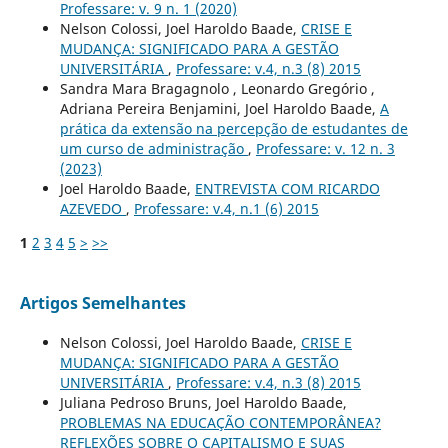
Professare: v. 9 n. 1 (2020)
Nelson Colossi, Joel Haroldo Baade,
CRISE E
MUDANÇA: SIGNIFICADO PARA A GESTÃO
UNIVERSITÁRIA
,
Professare: v.4, n.3 (8) 2015
Sandra Mara Bragagnolo , Leonardo Gregório ,
Adriana Pereira Benjamini, Joel Haroldo Baade,
A
prática da extensão na percepção de estudantes de
um curso de administração
,
Professare: v. 12 n. 3
(2023)
Joel Haroldo Baade,
ENTREVISTA COM RICARDO
AZEVEDO
,
Professare: v.4, n.1 (6) 2015
1
2
3
4
5
>
>>
Artigos Semelhantes
Nelson Colossi, Joel Haroldo Baade,
CRISE E
MUDANÇA: SIGNIFICADO PARA A GESTÃO
UNIVERSITÁRIA
,
Professare: v.4, n.3 (8) 2015
Juliana Pedroso Bruns, Joel Haroldo Baade,
PROBLEMAS NA EDUCAÇÃO CONTEMPORÂNEA?
REFLEXÕES SOBRE O CAPITALISMO E SUAS