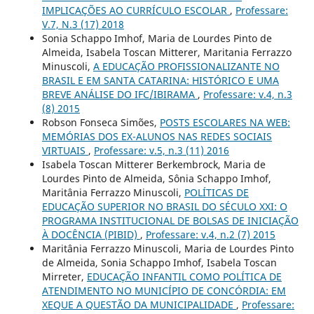
IMPLICAÇÕES AO CURRÍCULO ESCOLAR
,
Professare:
V.7, N.3 (17) 2018
Sonia Schappo Imhof, Maria de Lourdes Pinto de
Almeida, Isabela Toscan Mitterer, Maritania Ferrazzo
Minuscoli,
A EDUCAÇÃO PROFISSIONALIZANTE NO
BRASIL E EM SANTA CATARINA: HISTÓRICO E UMA
BREVE ANÁLISE DO IFC/IBIRAMA
,
Professare: v.4, n.3
(8) 2015
Robson Fonseca Simões,
POSTS ESCOLARES NA WEB:
MEMÓRIAS DOS EX-ALUNOS NAS REDES SOCIAIS
VIRTUAIS
,
Professare: v.5, n.3 (11) 2016
Isabela Toscan Mitterer Berkembrock, Maria de
Lourdes Pinto de Almeida, Sônia Schappo Imhof,
Maritânia Ferrazzo Minuscoli,
POLÍTICAS DE
EDUCAÇÃO SUPERIOR NO BRASIL DO SÉCULO XXI: O
PROGRAMA INSTITUCIONAL DE BOLSAS DE INICIAÇÃO
À DOCÊNCIA (PIBID)
,
Professare: v.4, n.2 (7) 2015
Maritânia Ferrazzo Minuscoli, Maria de Lourdes Pinto
de Almeida, Sonia Schappo Imhof, Isabela Toscan
Mirreter,
EDUCAÇÃO INFANTIL COMO POLÍTICA DE
ATENDIMENTO NO MUNICÍPIO DE CONCÓRDIA: EM
XEQUE A QUESTÃO DA MUNICIPALIDADE
,
Professare: