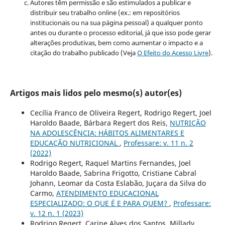
Autores têm permissão e são estimulados a publicar e
distribuir seu trabalho online (ex.: em repositórios
institucionais ou na sua página pessoal) a qualquer ponto
antes ou durante o processo editorial, já que isso pode gerar
alterações produtivas, bem como aumentar o impacto e a
citação do trabalho publicado (Veja
O Efeito do Acesso Livre
).
Artigos mais lidos pelo mesmo(s) autor(es)
Cecília Franco de Oliveira Regert, Rodrigo Regert, Joel
Haroldo Baade, Bárbara Regert dos Reis,
NUTRIÇÃO
NA ADOLESCÊNCIA: HÁBITOS ALIMENTARES E
EDUCAÇÃO NUTRICIONAL
,
Professare: v. 11 n. 2
(2022)
Rodrigo Regert, Raquel Martins Fernandes, Joel
Haroldo Baade, Sabrina Frigotto, Cristiane Cabral
Johann, Leomar da Costa Eslabão, Juçara da Silva do
Carmo,
ATENDIMENTO EDUCACIONAL
ESPECIALIZADO: O QUE É E PARA QUEM?
,
Professare:
v. 12 n. 1 (2023)
Rodrigo Regert, Carine Alves dos Santos, Millady