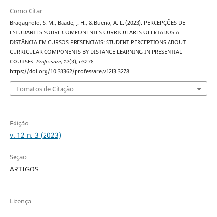
Como Citar
Bragagnolo, S. M., Baade, J. H., & Bueno, A. L. (2023). PERCEPÇÕES DE
ESTUDANTES SOBRE COMPONENTES CURRICULARES OFERTADOS A
DISTÂNCIA EM CURSOS PRESENCIAIS: STUDENT PERCEPTIONS ABOUT
CURRICULAR COMPONENTS BY DISTANCE LEARNING IN PRESENTIAL
COURSES.
Professare
,
12
(3), e3278.
https://doi.org/10.33362/professare.v12i3.3278
Fomatos de Citação
Edição
v. 12 n. 3 (2023)
Seção
ARTIGOS
Licença