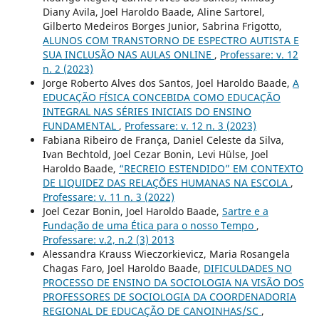
Diany Avila, Joel Haroldo Baade, Aline Sartorel,
Gilberto Medeiros Borges Junior, Sabrina Frigotto,
ALUNOS COM TRANSTORNO DE ESPECTRO AUTISTA E
SUA INCLUSÃO NAS AULAS ONLINE
,
Professare: v. 12
n. 2 (2023)
Jorge Roberto Alves dos Santos, Joel Haroldo Baade,
A
EDUCAÇÃO FÍSICA CONCEBIDA COMO EDUCAÇÃO
INTEGRAL NAS SÉRIES INICIAIS DO ENSINO
FUNDAMENTAL
,
Professare: v. 12 n. 3 (2023)
Fabiana Ribeiro de França, Daniel Celeste da Silva,
Ivan Bechtold, Joel Cezar Bonin, Levi Hülse, Joel
Haroldo Baade,
“RECREIO ESTENDIDO” EM CONTEXTO
DE LIQUIDEZ DAS RELAÇÕES HUMANAS NA ESCOLA
,
Professare: v. 11 n. 3 (2022)
Joel Cezar Bonin, Joel Haroldo Baade,
Sartre e a
Fundação de uma Ética para o nosso Tempo
,
Professare: v.2, n.2 (3) 2013
Alessandra Krauss Wieczorkievicz, Maria Rosangela
Chagas Faro, Joel Haroldo Baade,
DIFICULDADES NO
PROCESSO DE ENSINO DA SOCIOLOGIA NA VISÃO DOS
PROFESSORES DE SOCIOLOGIA DA COORDENADORIA
REGIONAL DE EDUCAÇÃO DE CANOINHAS/SC
,