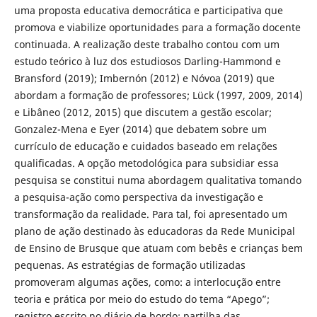
uma proposta educativa democrática e participativa que
promova e viabilize oportunidades para a formação docente
continuada. A realização deste trabalho contou com um
estudo teórico à luz dos estudiosos Darling-Hammond e
Bransford (2019); Imbernón (2012) e Nóvoa (2019) que
abordam a formação de professores; Lück (1997, 2009, 2014)
e Libâneo (2012, 2015) que discutem a gestão escolar;
Gonzalez-Mena e Eyer (2014) que debatem sobre um
currículo de educação e cuidados baseado em relações
qualificadas. A opção metodológica para subsidiar essa
pesquisa se constitui numa abordagem qualitativa tomando
a pesquisa-ação como perspectiva da investigação e
transformação da realidade. Para tal, foi apresentado um
plano de ação destinado às educadoras da Rede Municipal
de Ensino de Brusque que atuam com bebês e crianças bem
pequenas. As estratégias de formação utilizadas
promoveram algumas ações, como: a interlocução entre
teoria e prática por meio do estudo do tema “Apego”;
registro escrito no diário de bordo; partilha das