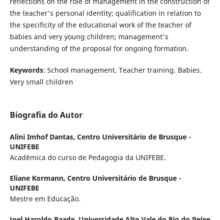
reflections on the role of management in the construction of
the teacher's personal identity; qualification in relation to
the specificity of the educational work of the teacher of
babies and very young children; management's
understanding of the proposal for ongoing formation.
Keywords
: School management. Teacher training. Babies.
Very small children
Biografia do Autor
Alini Imhof Dantas,
Centro Universitário de Brusque -
UNIFEBE
Acadêmica do curso de Pedagogia da UNIFEBE.
Eliane Kormann,
Centro Universitário de Brusque -
UNIFEBE
Mestre em Educação.
Joel Haroldo Baade,
Universidade Alto Vale do Rio do Peixe