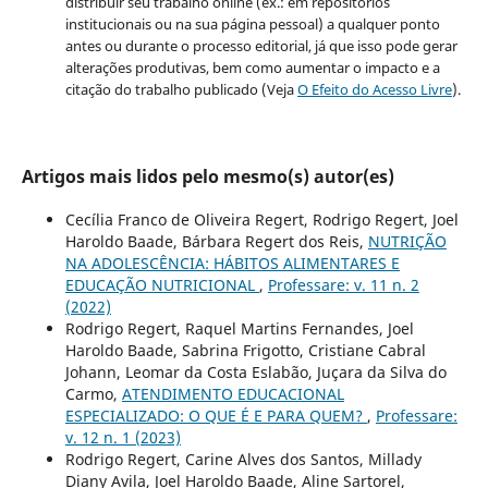
distribuir seu trabalho online (ex.: em repositórios
institucionais ou na sua página pessoal) a qualquer ponto
antes ou durante o processo editorial, já que isso pode gerar
alterações produtivas, bem como aumentar o impacto e a
citação do trabalho publicado (Veja
O Efeito do Acesso Livre
).
Artigos mais lidos pelo mesmo(s) autor(es)
Cecília Franco de Oliveira Regert, Rodrigo Regert, Joel
Haroldo Baade, Bárbara Regert dos Reis,
NUTRIÇÃO
NA ADOLESCÊNCIA: HÁBITOS ALIMENTARES E
EDUCAÇÃO NUTRICIONAL
,
Professare: v. 11 n. 2
(2022)
Rodrigo Regert, Raquel Martins Fernandes, Joel
Haroldo Baade, Sabrina Frigotto, Cristiane Cabral
Johann, Leomar da Costa Eslabão, Juçara da Silva do
Carmo,
ATENDIMENTO EDUCACIONAL
ESPECIALIZADO: O QUE É E PARA QUEM?
,
Professare:
v. 12 n. 1 (2023)
Rodrigo Regert, Carine Alves dos Santos, Millady
Diany Avila, Joel Haroldo Baade, Aline Sartorel,