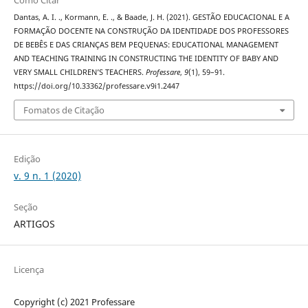
Dantas, A. I. ., Kormann, E. ., & Baade, J. H. (2021). GESTÃO EDUCACIONAL E A
FORMAÇÃO DOCENTE NA CONSTRUÇÃO DA IDENTIDADE DOS PROFESSORES
DE BEBÊS E DAS CRIANÇAS BEM PEQUENAS: EDUCATIONAL MANAGEMENT
AND TEACHING TRAINING IN CONSTRUCTING THE IDENTITY OF BABY AND
VERY SMALL CHILDREN’S TEACHERS.
Professare
,
9
(1), 59–91.
https://doi.org/10.33362/professare.v9i1.2447
Fomatos de Citação
Edição
v. 9 n. 1 (2020)
Seção
ARTIGOS
Licença
Copyright (c) 2021 Professare