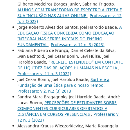
Gilberto Medeiros Borges Junior, Sabrina Frigotto,
ALUNOS COM TRANSTORNO DE ESPECTRO AUTISTA E
SUA INCLUSÃO NAS AULAS ONLINE
,
Professare: v. 12
n. 2 (2023)
Jorge Roberto Alves dos Santos, Joel Haroldo Baade,
A
EDUCAÇÃO FÍSICA CONCEBIDA COMO EDUCAÇÃO
INTEGRAL NAS SÉRIES INICIAIS DO ENSINO
FUNDAMENTAL
,
Professare: v. 12 n. 3 (2023)
Fabiana Ribeiro de França, Daniel Celeste da Silva,
Ivan Bechtold, Joel Cezar Bonin, Levi Hülse, Joel
Haroldo Baade,
“RECREIO ESTENDIDO” EM CONTEXTO
DE LIQUIDEZ DAS RELAÇÕES HUMANAS NA ESCOLA
,
Professare: v. 11 n. 3 (2022)
Joel Cezar Bonin, Joel Haroldo Baade,
Sartre e a
Fundação de uma Ética para o nosso Tempo
,
Professare: v.2, n.2 (3) 2013
Sandra Mara Bragagnolo, Joel Haroldo Baade, André
Lucas Bueno,
PERCEPÇÕES DE ESTUDANTES SOBRE
COMPONENTES CURRICULARES OFERTADOS A
DISTÂNCIA EM CURSOS PRESENCIAIS
,
Professare: v.
12 n. 3 (2023)
Alessandra Krauss Wieczorkievicz, Maria Rosangela