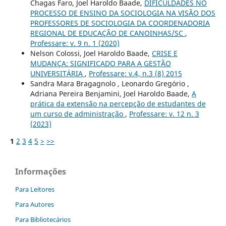
Chagas Faro, Joel Haroldo Baade,
DIFICULDADES NO
PROCESSO DE ENSINO DA SOCIOLOGIA NA VISÃO DOS
PROFESSORES DE SOCIOLOGIA DA COORDENADORIA
REGIONAL DE EDUCAÇÃO DE CANOINHAS/SC
,
Professare: v. 9 n. 1 (2020)
Nelson Colossi, Joel Haroldo Baade,
CRISE E
MUDANÇA: SIGNIFICADO PARA A GESTÃO
UNIVERSITÁRIA
,
Professare: v.4, n.3 (8) 2015
Sandra Mara Bragagnolo , Leonardo Gregório ,
Adriana Pereira Benjamini, Joel Haroldo Baade,
A
prática da extensão na percepção de estudantes de
um curso de administração
,
Professare: v. 12 n. 3
(2023)
1
2
3
4
5
>
>>
Informações
Para Leitores
Para Autores
Para Bibliotecários