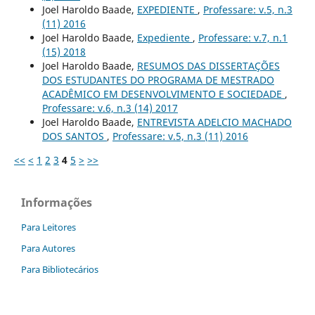
Joel Haroldo Baade,
EXPEDIENTE
,
Professare: v.5, n.3
(11) 2016
Joel Haroldo Baade,
Expediente
,
Professare: v.7, n.1
(15) 2018
Joel Haroldo Baade,
RESUMOS DAS DISSERTAÇÕES
DOS ESTUDANTES DO PROGRAMA DE MESTRADO
ACADÊMICO EM DESENVOLVIMENTO E SOCIEDADE
,
Professare: v.6, n.3 (14) 2017
Joel Haroldo Baade,
ENTREVISTA ADELCIO MACHADO
DOS SANTOS
,
Professare: v.5, n.3 (11) 2016
<<
<
1
2
3
4
5
>
>>
Informações
Para Leitores
Para Autores
Para Bibliotecários