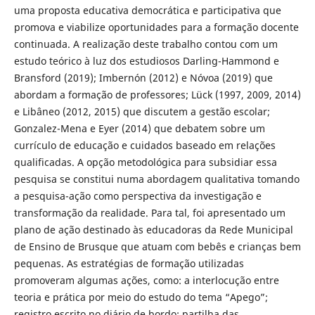
uma proposta educativa democrática e participativa que
promova e viabilize oportunidades para a formação docente
continuada. A realização deste trabalho contou com um
estudo teórico à luz dos estudiosos Darling-Hammond e
Bransford (2019); Imbernón (2012) e Nóvoa (2019) que
abordam a formação de professores; Lück (1997, 2009, 2014)
e Libâneo (2012, 2015) que discutem a gestão escolar;
Gonzalez-Mena e Eyer (2014) que debatem sobre um
currículo de educação e cuidados baseado em relações
qualificadas. A opção metodológica para subsidiar essa
pesquisa se constitui numa abordagem qualitativa tomando
a pesquisa-ação como perspectiva da investigação e
transformação da realidade. Para tal, foi apresentado um
plano de ação destinado às educadoras da Rede Municipal
de Ensino de Brusque que atuam com bebês e crianças bem
pequenas. As estratégias de formação utilizadas
promoveram algumas ações, como: a interlocução entre
teoria e prática por meio do estudo do tema “Apego”;
registro escrito no diário de bordo; partilha das