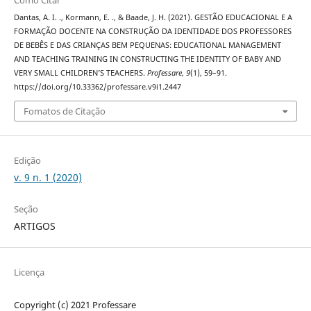
Dantas, A. I. ., Kormann, E. ., & Baade, J. H. (2021). GESTÃO EDUCACIONAL E A
FORMAÇÃO DOCENTE NA CONSTRUÇÃO DA IDENTIDADE DOS PROFESSORES
DE BEBÊS E DAS CRIANÇAS BEM PEQUENAS: EDUCATIONAL MANAGEMENT
AND TEACHING TRAINING IN CONSTRUCTING THE IDENTITY OF BABY AND
VERY SMALL CHILDREN’S TEACHERS.
Professare
,
9
(1), 59–91.
https://doi.org/10.33362/professare.v9i1.2447
Fomatos de Citação
Edição
v. 9 n. 1 (2020)
Seção
ARTIGOS
Licença
Copyright (c) 2021 Professare