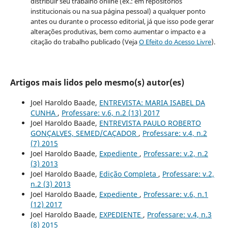
distribuir seu trabalho online (ex.: em repositórios
institucionais ou na sua página pessoal) a qualquer ponto
antes ou durante o processo editorial, já que isso pode gerar
alterações produtivas, bem como aumentar o impacto e a
citação do trabalho publicado (Veja
O Efeito do Acesso Livre
).
Artigos mais lidos pelo mesmo(s) autor(es)
Joel Haroldo Baade,
ENTREVISTA: MARIA ISABEL DA
CUNHA
,
Professare: v.6, n.2 (13) 2017
Joel Haroldo Baade,
ENTREVISTA PAULO ROBERTO
GONÇALVES, SEMED/CAÇADOR
,
Professare: v.4, n.2
(7) 2015
Joel Haroldo Baade,
Expediente
,
Professare: v.2, n.2
(3) 2013
Joel Haroldo Baade,
Edição Completa
,
Professare: v.2,
n.2 (3) 2013
Joel Haroldo Baade,
Expediente
,
Professare: v.6, n.1
(12) 2017
Joel Haroldo Baade,
EXPEDIENTE
,
Professare: v.4, n.3
(8) 2015