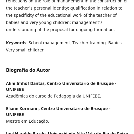
reflections on the role of management in the construction of
the teacher's personal identity; qualification in relation to
the specificity of the educational work of the teacher of
babies and very young children; management's
understanding of the proposal for ongoing formation.
Keywords
: School management. Teacher training. Babies.
Very small children
Biografia do Autor
Alini Imhof Dantas,
Centro Universitário de Brusque -
UNIFEBE
Acadêmica do curso de Pedagogia da UNIFEBE.
Eliane Kormann,
Centro Universitário de Brusque -
UNIFEBE
Mestre em Educação.
Joel Haroldo Baade,
Universidade Alto Vale do Rio do Peixe