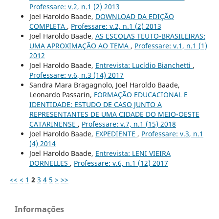
Professare: v.2, n.1 (2) 2013
Joel Haroldo Baade,
DOWNLOAD DA EDIÇÃO
COMPLETA
,
Professare: v.2, n.1 (2) 2013
Joel Haroldo Baade,
AS ESCOLAS TEUTO-BRASILEIRAS:
UMA APROXIMAÇÃO AO TEMA
,
Professare: v.1, n.1 (1)
2012
Joel Haroldo Baade,
Entrevista: Lucídio Bianchetti
,
Professare: v.6, n.3 (14) 2017
Sandra Mara Bragagnolo, Joel Haroldo Baade,
Leonardo Passarin,
FORMAÇÃO EDUCACIONAL E
IDENTIDADE: ESTUDO DE CASO JUNTO A
REPRESENTANTES DE UMA CIDADE DO MEIO-OESTE
CATARINENSE
,
Professare: v.7, n.1 (15) 2018
Joel Haroldo Baade,
EXPEDIENTE
,
Professare: v.3, n.1
(4) 2014
Joel Haroldo Baade,
Entrevista: LENI VIEIRA
DORNELLES
,
Professare: v.6, n.1 (12) 2017
<<
<
1
2
3
4
5
>
>>
Informações