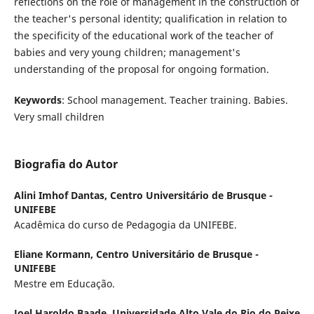
reflections on the role of management in the construction of
the teacher's personal identity; qualification in relation to
the specificity of the educational work of the teacher of
babies and very young children; management's
understanding of the proposal for ongoing formation.
Keywords
: School management. Teacher training. Babies.
Very small children
Biografia do Autor
Alini Imhof Dantas,
Centro Universitário de Brusque -
UNIFEBE
Acadêmica do curso de Pedagogia da UNIFEBE.
Eliane Kormann,
Centro Universitário de Brusque -
UNIFEBE
Mestre em Educação.
Joel Haroldo Baade,
Universidade Alto Vale do Rio do Peixe