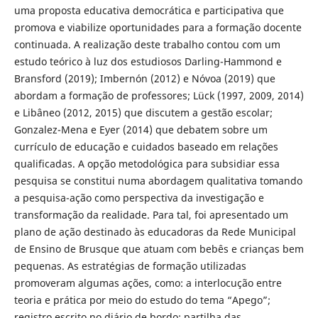
uma proposta educativa democrática e participativa que
promova e viabilize oportunidades para a formação docente
continuada. A realização deste trabalho contou com um
estudo teórico à luz dos estudiosos Darling-Hammond e
Bransford (2019); Imbernón (2012) e Nóvoa (2019) que
abordam a formação de professores; Lück (1997, 2009, 2014)
e Libâneo (2012, 2015) que discutem a gestão escolar;
Gonzalez-Mena e Eyer (2014) que debatem sobre um
currículo de educação e cuidados baseado em relações
qualificadas. A opção metodológica para subsidiar essa
pesquisa se constitui numa abordagem qualitativa tomando
a pesquisa-ação como perspectiva da investigação e
transformação da realidade. Para tal, foi apresentado um
plano de ação destinado às educadoras da Rede Municipal
de Ensino de Brusque que atuam com bebês e crianças bem
pequenas. As estratégias de formação utilizadas
promoveram algumas ações, como: a interlocução entre
teoria e prática por meio do estudo do tema “Apego”;
registro escrito no diário de bordo; partilha das