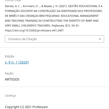
Dantas, A. I. ., Kormann, E. ., & Baade, J. H. (2021). GESTÃO EDUCACIONAL E A
FORMAÇÃO DOCENTE NA CONSTRUÇÃO DA IDENTIDADE DOS PROFESSORES
DE BEBÊS E DAS CRIANÇAS BEM PEQUENAS: EDUCATIONAL MANAGEMENT
AND TEACHING TRAINING IN CONSTRUCTING THE IDENTITY OF BABY AND
VERY SMALL CHILDREN’S TEACHERS.
Professare
,
9
(1), 59–91.
https://doi.org/10.33362/professare.v9i1.2447
Fomatos de Citação
Edição
v. 9 n. 1 (2020)
Seção
ARTIGOS
Licença
Copyright (c) 2021 Professare