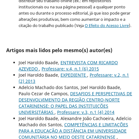
distribuir seu trabalho online (ex.: em repositórios
institucionais ou na sua página pessoal) a qualquer ponto
antes ou durante o processo editorial, já que isso pode gerar
alterações produtivas, bem como aumentar o impacto e a
citação do trabalho publicado (Veja
O Efeito do Acesso Livre
).
Artigos mais lidos pelo mesmo(s) autor(es)
Joel Haroldo Baade,
ENTREVISTA COM RICARDO
AZEVEDO
,
Professare: v.4, n.1 (6) 2015
Joel Haroldo Baade,
EXPEDIENTE
,
Professare: v.2, n.1
(2) 2013
Adelcio Machado dos Santos, Joel Haroldo Baade,
Paulo Cezar de Campos,
DESAFIOS E PERSPECTIVAS DE
DESENVOLVIMENTO DA REGIÃO CENTRO-NORTE
CATARINENSE: O PAPEL DAS INSTITUIÇÕES
UNIVERSITÁRIAS
,
Professare: v.3, n.1 (4) 2014
Joel Haroldo Baade, Alexandre João Cachoeira, Adelcio
Machado dos Santos,
COMPETÊNCIAS E LIMITAÇÕES
PARA A EDUCAÇÃO A DISTÂNCIA EM UNIVERSIDADE
COMUNITÁRIA NO MEIO OESTE CATARINENSE
,