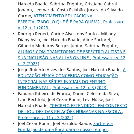
Haroldo Baade, Sabrina Frigotto, Cristiane Cabral
Johann, Leomar da Costa Eslabão, Juçara da Silva do
Carmo,
ATENDIMENTO EDUCACIONAL
ESPECIALIZADO: O QUE É E PARA QUEM?
,
Professare:
v. 12 n. 1 (2023)
Rodrigo Regert, Carine Alves dos Santos, Millady
Diany Avila, Joel Haroldo Baade, Aline Sartorel,
Gilberto Medeiros Borges Junior, Sabrina Frigotto,
ALUNOS COM TRANSTORNO DE ESPECTRO AUTISTA E
SUA INCLUSÃO NAS AULAS ONLINE
,
Professare: v. 12
n. 2 (2023)
Jorge Roberto Alves dos Santos, Joel Haroldo Baade,
A
EDUCAÇÃO FÍSICA CONCEBIDA COMO EDUCAÇÃO
INTEGRAL NAS SÉRIES INICIAIS DO ENSINO
FUNDAMENTAL
,
Professare: v. 12 n. 3 (2023)
Fabiana Ribeiro de França, Daniel Celeste da Silva,
Ivan Bechtold, Joel Cezar Bonin, Levi Hülse, Joel
Haroldo Baade,
“RECREIO ESTENDIDO” EM CONTEXTO
DE LIQUIDEZ DAS RELAÇÕES HUMANAS NA ESCOLA
,
Professare: v. 11 n. 3 (2022)
Joel Cezar Bonin, Joel Haroldo Baade,
Sartre e a
Fundação de uma Ética para o nosso Tempo
,