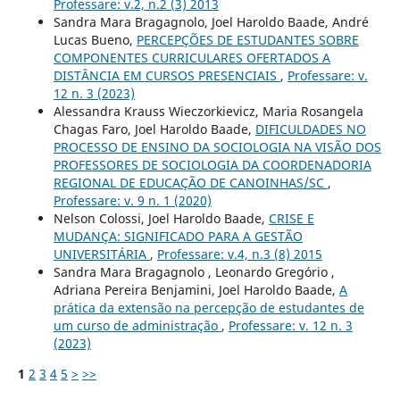
Professare: v.2, n.2 (3) 2013
Sandra Mara Bragagnolo, Joel Haroldo Baade, André
Lucas Bueno,
PERCEPÇÕES DE ESTUDANTES SOBRE
COMPONENTES CURRICULARES OFERTADOS A
DISTÂNCIA EM CURSOS PRESENCIAIS
,
Professare: v.
12 n. 3 (2023)
Alessandra Krauss Wieczorkievicz, Maria Rosangela
Chagas Faro, Joel Haroldo Baade,
DIFICULDADES NO
PROCESSO DE ENSINO DA SOCIOLOGIA NA VISÃO DOS
PROFESSORES DE SOCIOLOGIA DA COORDENADORIA
REGIONAL DE EDUCAÇÃO DE CANOINHAS/SC
,
Professare: v. 9 n. 1 (2020)
Nelson Colossi, Joel Haroldo Baade,
CRISE E
MUDANÇA: SIGNIFICADO PARA A GESTÃO
UNIVERSITÁRIA
,
Professare: v.4, n.3 (8) 2015
Sandra Mara Bragagnolo , Leonardo Gregório ,
Adriana Pereira Benjamini, Joel Haroldo Baade,
A
prática da extensão na percepção de estudantes de
um curso de administração
,
Professare: v. 12 n. 3
(2023)
1
2
3
4
5
>
>>