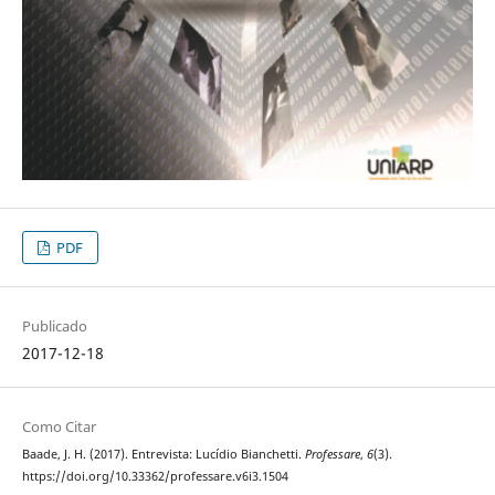
PDF
Publicado
2017-12-18
Como Citar
Baade, J. H. (2017). Entrevista: Lucídio Bianchetti.
Professare
,
6
(3).
https://doi.org/10.33362/professare.v6i3.1504