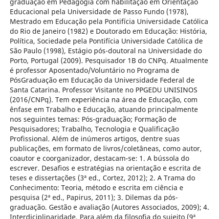
graduação em Pedagogia com habilitação em Orientação
Educacional pela Universidade de Passo Fundo (1978),
Mestrado em Educação pela Pontifícia Universidade Católica
do Rio de Janeiro (1982) e Doutorado em Educação: História,
Política, Sociedade pela Pontifícia Universidade Católica de
São Paulo (1998), Estágio pós-doutoral na Universidade do
Porto, Portugal (2009). Pesquisador 1B do CNPq. Atualmente
é professor Aposentado/Voluntário no Programa de
PósGraduação em Educação da Universidade Federal de
Santa Catarina. Professor Visitante no PPGEDU UNISINOS
(2016/CNPq). Tem experiência na área de Educação, com
ênfase em Trabalho e Educação, atuando principalmente
nos seguintes temas: Pós-graduação; Formação de
Pesquisadores; Trabalho, Tecnologia e Qualificação
Profissional. Além de inúmeros artigos, dentre suas
publicações, em formato de livros/coletâneas, como autor,
coautor e coorganizador, destacam-se: 1. A bússola do
escrever. Desafios e estratégias na orientação e escrita de
teses e dissertações (3ª ed., Cortez, 2012); 2. A Trama do
Conhecimento: Teoria, método e escrita em ciência e
pesquisa (2ª ed., Papirus, 2011); 3. Dilemas da pós-
graduação. Gestão e avaliação (Autores Associados, 2009); 4.
Interdiciplinaridade. Para além da filosofia do sujeito (9ª