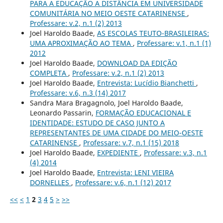
PARA A EDUCAÇÃO A DISTÂNCIA EM UNIVERSIDADE
COMUNITÁRIA NO MEIO OESTE CATARINENSE
,
Professare: v.2, n.1 (2) 2013
Joel Haroldo Baade,
AS ESCOLAS TEUTO-BRASILEIRAS:
UMA APROXIMAÇÃO AO TEMA
,
Professare: v.1, n.1 (1)
2012
Joel Haroldo Baade,
DOWNLOAD DA EDIÇÃO
COMPLETA
,
Professare: v.2, n.1 (2) 2013
Joel Haroldo Baade,
Entrevista: Lucídio Bianchetti
,
Professare: v.6, n.3 (14) 2017
Sandra Mara Bragagnolo, Joel Haroldo Baade,
Leonardo Passarin,
FORMAÇÃO EDUCACIONAL E
IDENTIDADE: ESTUDO DE CASO JUNTO A
REPRESENTANTES DE UMA CIDADE DO MEIO-OESTE
CATARINENSE
,
Professare: v.7, n.1 (15) 2018
Joel Haroldo Baade,
EXPEDIENTE
,
Professare: v.3, n.1
(4) 2014
Joel Haroldo Baade,
Entrevista: LENI VIEIRA
DORNELLES
,
Professare: v.6, n.1 (12) 2017
<<
<
1
2
3
4
5
>
>>