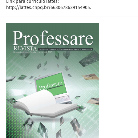
Link para currículo lattes:
http://lattes.cnpq.br/6630678639154905.