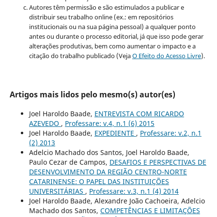
Autores têm permissão e são estimulados a publicar e
distribuir seu trabalho online (ex.: em repositórios
institucionais ou na sua página pessoal) a qualquer ponto
antes ou durante o processo editorial, já que isso pode gerar
alterações produtivas, bem como aumentar o impacto e a
citação do trabalho publicado (Veja
O Efeito do Acesso Livre
).
Artigos mais lidos pelo mesmo(s) autor(es)
Joel Haroldo Baade,
ENTREVISTA COM RICARDO
AZEVEDO
,
Professare: v.4, n.1 (6) 2015
Joel Haroldo Baade,
EXPEDIENTE
,
Professare: v.2, n.1
(2) 2013
Adelcio Machado dos Santos, Joel Haroldo Baade,
Paulo Cezar de Campos,
DESAFIOS E PERSPECTIVAS DE
DESENVOLVIMENTO DA REGIÃO CENTRO-NORTE
CATARINENSE: O PAPEL DAS INSTITUIÇÕES
UNIVERSITÁRIAS
,
Professare: v.3, n.1 (4) 2014
Joel Haroldo Baade, Alexandre João Cachoeira, Adelcio
Machado dos Santos,
COMPETÊNCIAS E LIMITAÇÕES