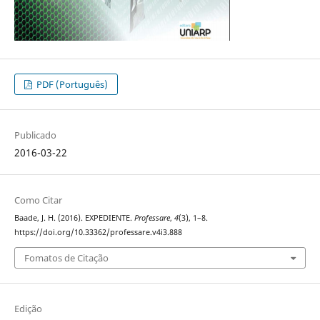
PDF (Português)
Publicado
2016-03-22
Como Citar
Baade, J. H. (2016). EXPEDIENTE.
Professare
,
4
(3), 1–8.
https://doi.org/10.33362/professare.v4i3.888
Fomatos de Citação
Edição