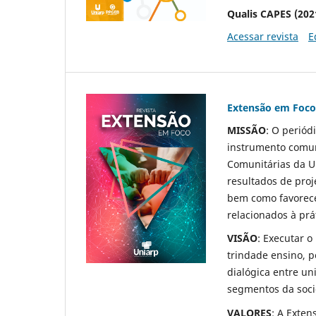
Qualis CAPES (202
Acessar revista
E
Extensão em Foco 
MISSÃO
: O periód
instrumento comun
Comunitárias da Un
resultados de proj
bem como favorece
relacionados à prá
VISÃO
: Executar o
trindade ensino, p
dialógica entre un
segmentos da soci
VALORES
: A Exten