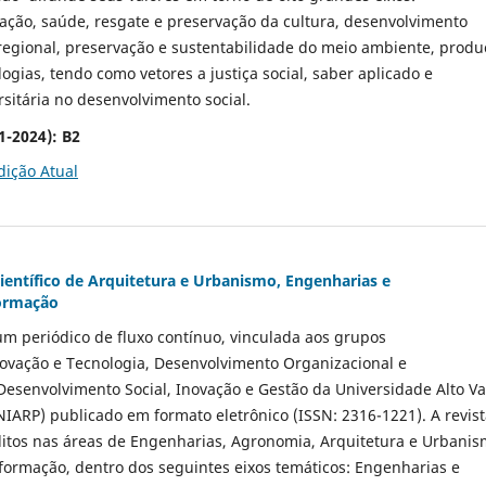
ção, saúde, resgate e preservação da cultura, desenvolvimento
regional, preservação e sustentabilidade do meio ambiente, produ
logias, tendo como vetores a justiça social, saber aplicado e
rsitária no desenvolvimento social.
1-2024):
B2
dição Atual
Científico de Arquitetura e Urbanismo, Engenharias e
formação
um periódico de fluxo contínuo, vinculada aos grupos
ovação e Tecnologia, Desenvolvimento Organizacional e
Desenvolvimento Social, Inovação e Gestão da Universidade Alto Va
NIARP) publicado em formato eletrônico (ISSN: 2316-1221). A revis
éditos nas áreas de Engenharias, Agronomia, Arquitetura e Urbani
formação, dentro dos seguintes eixos temáticos: Engenharias e