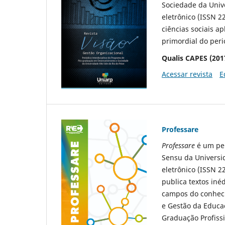
Sociedade da Unive
eletrônico (ISSN 22
ciências sociais a
primordial do peri
Qualis CAPES (201
Acessar revista
E
Professare
Professare
é um per
Sensu da Universid
eletrônico (ISSN 2
publica textos iné
campos do conheci
e Gestão da Educa
Graduação Profiss