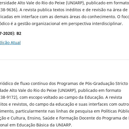
rsidade Alto Vale do Rio do Peixe (UNIARP), publicado em formato
38-9636). A revista publica textos inéditos e de revisão na área de
plicadas em interface com as demais áreas do conhecimento. O foc
ódico é a gestão organizacional em perspectiva interdisciplinar.
7-2020):
B2
dição Atual
iódico de fluxo contínuo dos Programas de Pós-Graduação Stricto
ade Alto Vale do Rio do Peixe (UNIARP), publicado em formato
238-9172), com escopo voltado ao campo da Educação. A revista
ditos e revistos, do campo da educação e suas interfaces com outro
mento, particularmente nas linhas de pesquisa em Políticas Públi
ção e Cultura, Ensino, Saúde e Formação Docente do Programa de 
ional em Educação Básica da UNIARP.