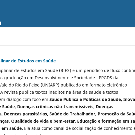
p
iplinar de Estudos em Saúde
ciplinar de Estudos em Saúde (RIES)
é um periódico de fluxo contí
ós-graduação em Desenvolvimento e Sociedade - PPGDS da
Vale do Rio do Peixe (UNIARP) publicado em formato eletrônico
 A revista publica textos inéditos na área da saúde e textos
s em diálogo com foco em
Saúde Pública e Políticas de Saúde, Inov
 Saúde, Doenças crônicas não-transmissíveis, Doenças
s, Doenças parasitárias, Saúde do Trabalhador, Promoção da Saú
ças, Qualidade de vida e bem-estar, Educação e formação em s
e em saúde.
Ela atua como canal de socialização de conhecimento 