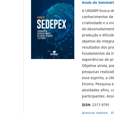
Anais do Seminári
A UNIARP busca de
conhecimentos de 
criatividade e a 
do desenvolvimento
produção e difusã
objetivo de integr
resultados dos pro
fundamentos da Ins
experiências de pr
Objetiva ainda, po
pesquisas realiza
esse espírito, a 
Ensino, Pesquisa e
atividades afins,
participantes. Ass
ISSN
: 2317-9791
Acessar revista
E