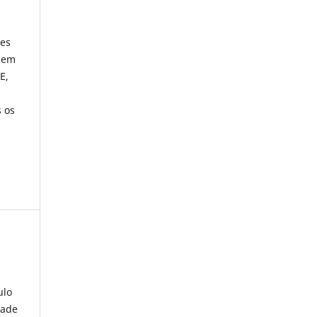
res
odem
E,
s os
ulo
dade