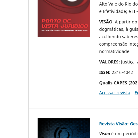
Alto Vale do Rio d
e Efetividade; e II 
VISÃO
: A partir d
dogmáticas, à guis
acolhendo saberes
compreensão integr
normatividade.
VALORES
: Justiça
ISSN:
2316-4042
Qualis CAPES (202
Acessar revista
E
Revista Visão: Ge
Visão
é um periód