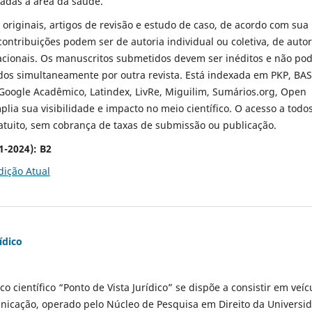
nadas à área da saúde.
s originais, artigos de revisão e estudo de caso, de acordo com sua
 contribuições podem ser de autoria individual ou coletiva, de auto
nacionais. Os manuscritos submetidos devem ser inéditos e não p
dos simultaneamente por outra revista. Está indexada em PKP, BAS
Google Acadêmico, Latindex, LivRe, Miguilim, Sumários.org, Open
plia sua visibilidade e impacto no meio científico. O acesso a todo
gratuito, sem cobrança de taxas de submissão ou publicação.
1-2024):
B2
dição Atual
ídico
ico científico “Ponto de Vista Jurídico” se dispõe a consistir em veíc
unicação, operado pelo Núcleo de Pesquisa em Direito da Universi