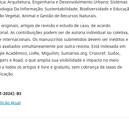
ica; Arquitetura, Engenharia e Desenvolvimento Urbano; Sistemas
nologia Da Informação; Sustentabilidade, Biodiversidade e Educaç
ão Vegetal, Animal e Gestão de Recursos Naturais.
 originais, artigos de revisão e estudo de caso, de acordo
orial. As contribuições podem ser de autoria individual ou coletiva,
e internacionais. Os manuscritos submetidos devem ser inéditos e
 avaliados simultaneamente por outra revista. Está indexada em
e Acadêmico, LivRe, Miguilim, Sumários.org, Crossref, Sudoc,
ers e Road, o que amplia sua visibilidade e impacto no meio
o a todos os artigos é livre e gratuito, sem cobrança de taxas de
icação.
1-2024):
B3
dição Atual