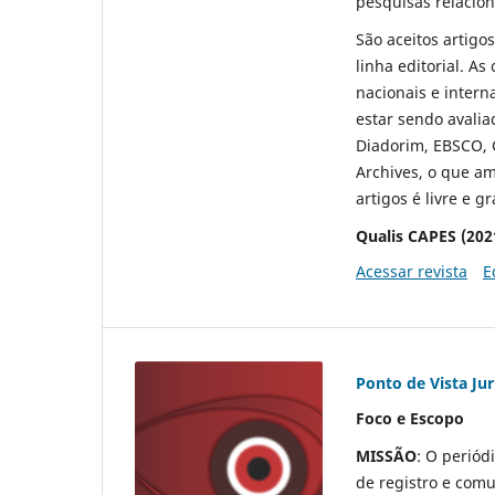
pesquisas relacio
São aceitos artigo
linha editorial. As
nacionais e inter
estar sendo avalia
Diadorim, EBSCO, 
Archives, o que am
artigos é livre e 
Qualis CAPES (202
Acessar revista
E
Ponto de Vista Jur
Foco e Escopo
MISSÃO
: O periód
de registro e com