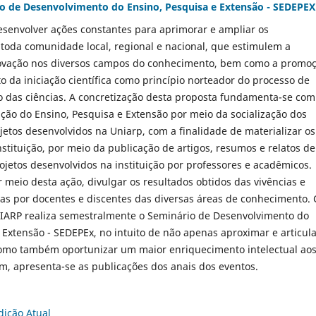
o de Desenvolvimento do Ensino, Pesquisa e Extensão - SEDEPEX
senvolver ações constantes para aprimorar e ampliar os
toda comunidade local, regional e nacional, que estimulem a
inovação nos diversos campos do conhecimento, bem como a promo
 da iniciação científica como princípio norteador do processo de
o das ciências. A concretização desta proposta fundamenta-se com
ação do Ensino, Pesquisa e Extensão por meio da socialização dos
jetos desenvolvidos na Uniarp, com a finalidade de materializar os
tituição, por meio da publicação de artigos, resumos e relatos de
ojetos desenvolvidos na instituição por professores e acadêmicos.
r meio desta ação, divulgar os resultados obtidos das vivências e
das por docentes e discentes das diversas áreas de conhecimento.
UNIARP realiza semestralmente o Seminário de Desenvolvimento do
 Extensão - SEDEPEx, no intuito de não apenas aproximar e articul
 como também oportunizar um maior enriquecimento intelectual ao
im, apresenta-se as publicações dos anais dos eventos.
dição Atual