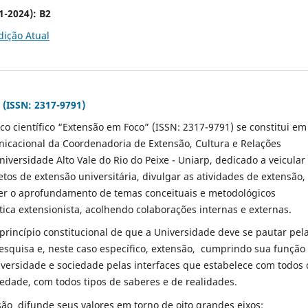
1-2024):
B2
dição Atual
(ISSN: 2317-9791)
ico científico “Extensão em Foco” (ISSN: 2317-9791) se constitui em
icacional da Coordenadoria de Extensão, Cultura e Relações
iversidade Alto Vale do Rio do Peixe - Uniarp, dedicado a veicular
etos de extensão universitária, divulgar as atividades de extensão,
r o aprofundamento de temas conceituais e metodológicos
tica extensionista, acolhendo colaborações internas e externas.
 princípio constitucional de que a Universidade deve se pautar pel
esquisa e, neste caso específico, extensão, cumprindo sua função
iversidade e sociedade pelas interfaces que estabelece com todos 
edade, com todos tipos de saberes e de realidades.
são difunde seus valores em torno de oito grandes eixos: