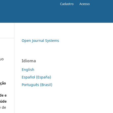
Cadastro
Acesso
Open Journal Systems
nuo
Idioma
English
Español (España)
ação
Português (Brasil)
de e
aúde
e de