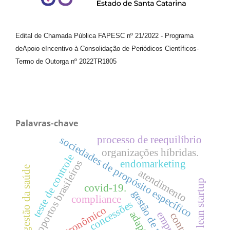
Edital de Chamada Pública FAPESC nº 21/2022
-
Programa
de
Apoio e
Incentivo à Consolidação de Periódicos
Científicos
-
Termo de Outorga nº
2022TR1805
Palavras-chave
processo de reequilíbrio
sociedades de propósito específico
organizações híbridas.
teste de controle
aeroportos brasileiros
endomarketing
gestão da saúde
atendimento
lean startup
covid-19.
gestão de riscos
compliance
concessões
setor gastronômico
emprego
contrato