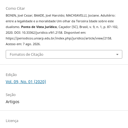
Como Citar
BONIN, Joel Cezar; BAADE, Joel Haroldo; MACHIAVELLI, Jociane. Adultério:
entre a legalidade e a moralidade Um olhar da Terceira Idade sobre este
dualismo.
Ponto de Vista Jurídico
, Caçador (SC), Brasil, v. 9, n. 1, p. 87–102,
2020. DOI: 10.33362/juridico.v9i1.2158. Disponível em:
https://periodicos.uniarp.edu.br/index.php/juridico/article/view/2158.
Acesso em: 7 ago. 2026.
Fomatos de Citação
Edição
Vol. 09, No. 01 (2020)
Seção
Artigos
Licença