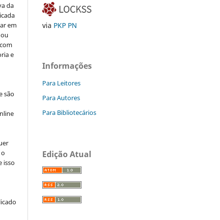
va da
icada
car em
via
PKP PN
 ou
, com
ria e
Informações
Para Leitores
e são
Para Autores
e
Para Bibliotecários
nline
uer
 o
Edição Atual
e isso
licado