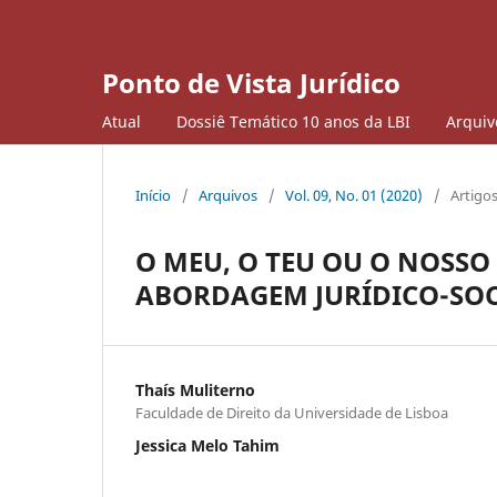
Ponto de Vista Jurídico
Atual
Dossiê Temático 10 anos da LBI
Arquiv
Início
/
Arquivos
/
Vol. 09, No. 01 (2020)
/
Artigo
O MEU, O TEU OU O NOSS
ABORDAGEM JURÍDICO-SO
Thaís Muliterno
Faculdade de Direito da Universidade de Lisboa
Jessica Melo Tahim