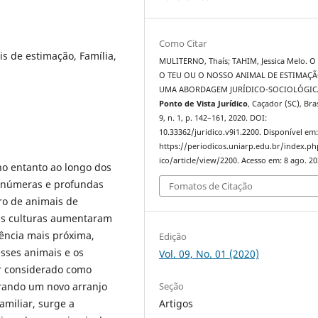
Como Citar
 de estimação, Família,
MULITERNO, Thaís; TAHIM, Jessica Melo. O
O TEU OU O NOSSO ANIMAL DE ESTIMAÇ
UMA ABORDAGEM JURÍDICO-SOCIOLÓGIC
Ponto de Vista Jurídico
, Caçador (SC), Bras
9, n. 1, p. 142–161, 2020. DOI:
10.33362/juridico.v9i1.2200. Disponível em
https://periodicos.uniarp.edu.br/index.ph
ico/article/view/2200. Acesso em: 8 ago. 20
o entanto ao longo dos
 inúmeras e profundas
Fomatos de Citação
ro de animais de
das culturas aumentaram
vência mais próxima,
Edição
esses animais e os
Vol. 09, No. 01 (2020)
r considerado como
Seção
rando um novo arranjo
Artigos
amiliar, surge a