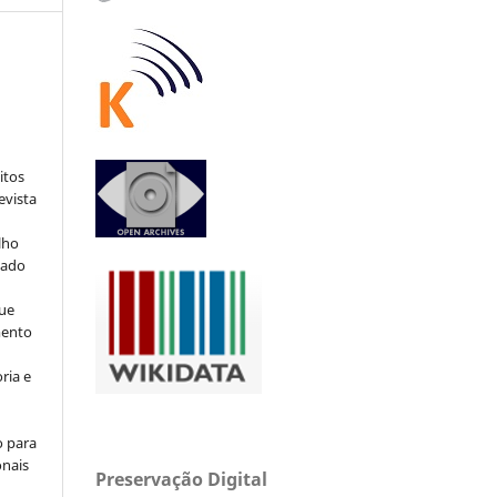
:
itos
evista
lho
iado
ue
mento
ria e
o para
onais
Preservação Digital