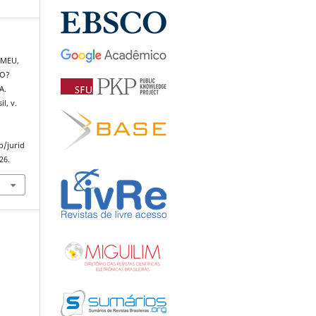
 MEU,
ÃO?
A.
il, v.
:
p/jurid
26.