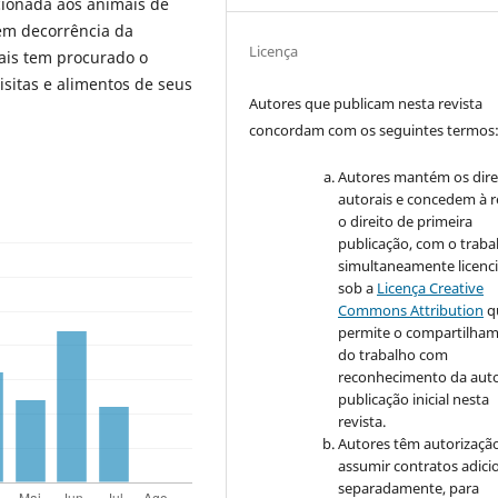
acionada aos animais de
 em decorrência da
Licença
sais tem procurado o
isitas e alimentos de seus
Autores que publicam nesta revista
concordam com os seguintes termos
Autores mantém os dire
autorais e concedem à r
o direito de primeira
publicação, com o traba
simultaneamente licenc
sob a
Licença Creative
Commons Attribution
q
permite o compartilha
do trabalho com
reconhecimento da auto
publicação inicial nesta
revista.
Autores têm autorizaçã
assumir contratos adici
separadamente, para