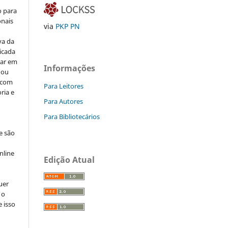
o para
onais
via
PKP PN
va da
icada
car em
Informações
 ou
, com
Para Leitores
ria e
Para Autores
Para Bibliotecários
e são
e
nline
Edição Atual
uer
 o
e isso