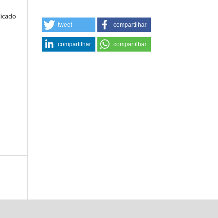
licado
tweet
compartilhar
compartilhar
compartilhar