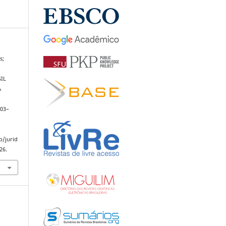
s;
IL
A
103–
.
p/jurid
26.