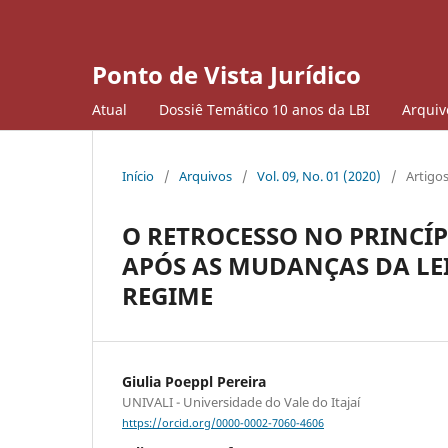
Ponto de Vista Jurídico
Atual
Dossiê Temático 10 anos da LBI
Arquiv
Início
/
Arquivos
/
Vol. 09, No. 01 (2020)
/
Artigo
O RETROCESSO NO PRINCÍP
APÓS AS MUDANÇAS DA LE
REGIME
Giulia Poeppl Pereira
UNIVALI - Universidade do Vale do Itajaí
https://orcid.org/0000-0002-7060-4606