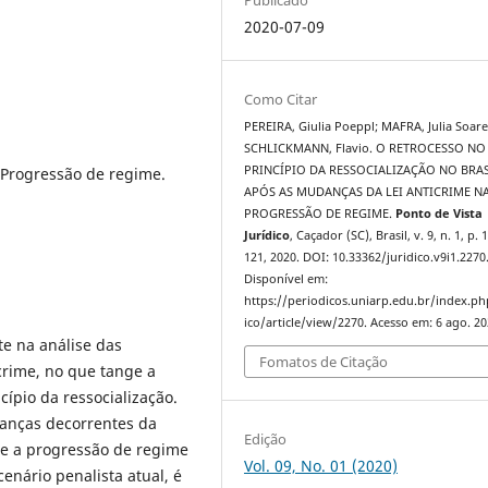
2020-07-09
Como Citar
PEREIRA, Giulia Poeppl; MAFRA, Julia Soare
SCHLICKMANN, Flavio. O RETROCESSO NO
PRINCÍPIO DA RESSOCIALIZAÇÃO NO BRAS
. Progressão de regime.
APÓS AS MUDANÇAS DA LEI ANTICRIME N
PROGRESSÃO DE REGIME.
Ponto de Vista
Jurídico
, Caçador (SC), Brasil, v. 9, n. 1, p. 
121, 2020. DOI: 10.33362/juridico.v9i1.2270
Disponível em:
https://periodicos.uniarp.edu.br/index.ph
ico/article/view/2270. Acesso em: 6 ago. 20
te na análise das
Fomatos de Citação
crime, no que tange a
cípio da ressocialização.
danças decorrentes da
Edição
de a progressão de regime
Vol. 09, No. 01 (2020)
cenário penalista atual, é