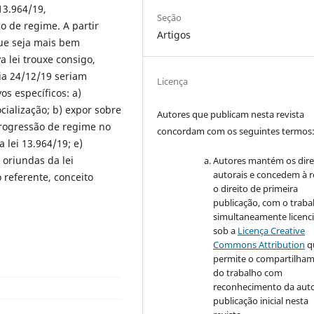
13.964/19,
Seção
o de regime. A partir
Artigos
que seja mais bem
 lei trouxe consigo,
ia 24/12/19 seriam
Licença
os específicos: a)
ocialização; b) expor sobre
Autores que publicam nesta revista
progressão de regime no
concordam com os seguintes termos
a lei 13.964/19; e)
oriundas da lei
Autores mantém os dire
autorais e concedem à r
 referente, conceito
o direito de primeira
publicação, com o traba
simultaneamente licenc
sob a
Licença Creative
Commons Attribution
q
permite o compartilha
do trabalho com
reconhecimento da auto
publicação inicial nesta