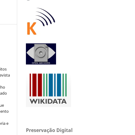
:
itos
evista
lho
iado
ue
mento
ria e
Preservação Digital