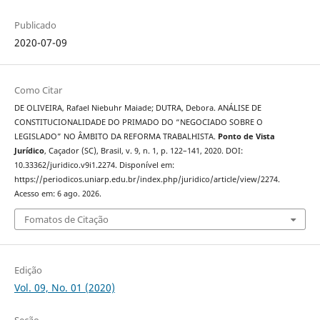
Publicado
2020-07-09
Como Citar
DE OLIVEIRA, Rafael Niebuhr Maiade; DUTRA, Debora. ANÁLISE DE
CONSTITUCIONALIDADE DO PRIMADO DO “NEGOCIADO SOBRE O
LEGISLADO” NO ÂMBITO DA REFORMA TRABALHISTA.
Ponto de Vista
Jurídico
, Caçador (SC), Brasil, v. 9, n. 1, p. 122–141, 2020. DOI:
10.33362/juridico.v9i1.2274. Disponível em:
https://periodicos.uniarp.edu.br/index.php/juridico/article/view/2274.
Acesso em: 6 ago. 2026.
Fomatos de Citação
Edição
Vol. 09, No. 01 (2020)
Seção