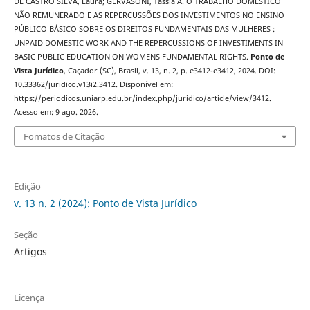
DE CASTRO SILVA, Laura; GERVASONI, Tássia A. O TRABALHO DOMÉSTICO
NÃO REMUNERADO E AS REPERCUSSÕES DOS INVESTIMENTOS NO ENSINO
PÚBLICO BÁSICO SOBRE OS DIREITOS FUNDAMENTAIS DAS MULHERES :
UNPAID DOMESTIC WORK AND THE REPERCUSSIONS OF INVESTIMENTS IN
BASIC PUBLIC EDUCATION ON WOMENS FUNDAMENTAL RIGHTS.
Ponto de
Vista Jurídico
, Caçador (SC), Brasil, v. 13, n. 2, p. e3412-e3412, 2024. DOI:
10.33362/juridico.v13i2.3412. Disponível em:
https://periodicos.uniarp.edu.br/index.php/juridico/article/view/3412.
Acesso em: 9 ago. 2026.
Fomatos de Citação
Edição
v. 13 n. 2 (2024): Ponto de Vista Jurídico
Seção
Artigos
Licença