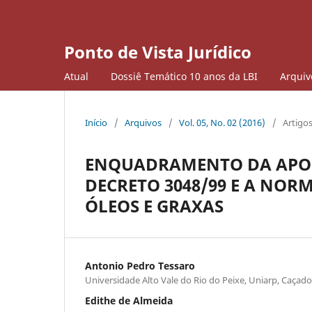
Ponto de Vista Jurídico
Atual
Dossiê Temático 10 anos da LBI
Arquiv
Início
/
Arquivos
/
Vol. 05, No. 02 (2016)
/
Artigo
ENQUADRAMENTO DA APOS
DECRETO 3048/99 E A NO
ÓLEOS E GRAXAS
Antonio Pedro Tessaro
Universidade Alto Vale do Rio do Peixe, Uniarp, Caçado
Edithe de Almeida