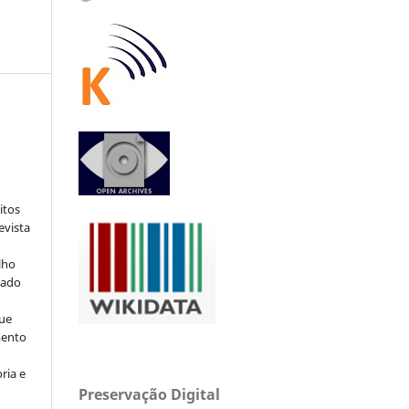
:
itos
evista
lho
iado
ue
mento
ria e
Preservação Digital