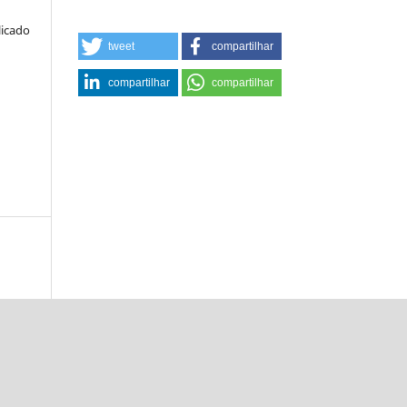
licado
tweet
compartilhar
compartilhar
compartilhar