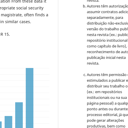
revista.
ation From these data it
Autores têm autorizaçã
opriate social security
assumir contratos adici
agistrate, often finds a
separadamente, para
in similar cases.
distribuição não-exclusi
versão do trabalho publ
NR 15.
nesta revista (ex.: publi
repositório institucional
como capítulo de livro)
reconhecimento de auto
publicação inicial nesta
revista.
Autores têm permissão 
estimulados a publicar 
distribuir seu trabalho o
(ex.: em repositórios
institucionais ou na sua
página pessoal) a qualq
ponto antes ou durante
processo editorial, já qu
pode gerar alterações
produtivas, bem como