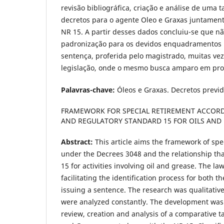
revisão bibliográfica, criação e análise de uma 
decretos para o agente Oleo e Graxas juntament
NR 15. A partir desses dados concluiu-se que n
padronização para os devidos enquadramentos p
sentença, proferida pelo magistrado, muitas ve
legislação, onde o mesmo busca amparo em pro
Palavras-chave:
Óleos e Graxas. Decretos previd
FRAMEWORK FOR SPECIAL RETIREMENT ACCORD
AND REGULATORY STANDARD 15 FOR OILS AND 
Abstract:
This article aims the framework of spe
under the Decrees 3048 and the relationship tha
15 for activities involving oil and grease. The l
facilitating the identification process for both t
issuing a sentence. The research was qualitative
were analyzed constantly. The development was 
review, creation and analysis of a comparative ta