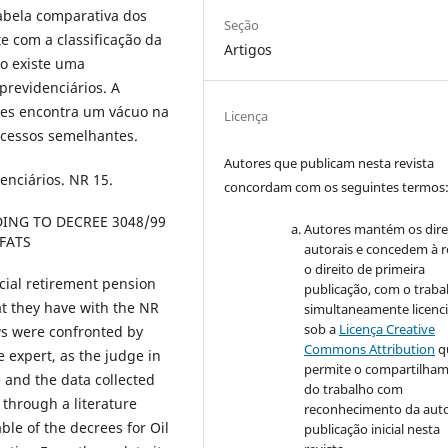
tabela comparativa dos
Seção
e com a classificação da
Artigos
ão existe uma
revidenciários. A
zes encontra um vácuo na
Licença
cessos semelhantes.
Autores que publicam nesta revista
enciários. NR 15.
concordam com os seguintes termos
ING TO DECREE 3048/99
Autores mantém os dire
FATS
autorais e concedem à r
o direito de primeira
cial retirement pension
publicação, com o traba
t they have with the NR
simultaneamente licenc
sob a
Licença Creative
aws were confronted by
Commons Attribution
q
he expert, as the judge in
permite o compartilha
 and the data collected
do trabalho com
through a literature
reconhecimento da auto
ble of the decrees for Oil
publicação inicial nesta