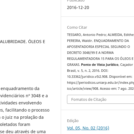
2016-12-20
Como Citar
TESSARO, Antonio Pedro; ALMEIDA, Edithe
SALUBRIDADE. ÓLEOS E
PEREIRA, Waldir. ENQUADRAMENTO DA
APOSENTADORIA ESPECIAL SEGUNDO O
DECRETO 3048/99 E A NORMA
REGULAMENTADORA 15 PARA OS ÓLEOS E
GRAXAS.
Ponto de Vista Jurídico
, Caçador 
Brasil, v. 5, n. 2, 2016. DOI:
10.33362/juridico.v5i2.908. Disponível em:
https://periodicos.uniarp.edu.br/index.ph
 o enquadramento da
ico/article/view/908. Acesso em: 7 ago. 202
videnciários nº 3048 e a
Fomatos de Citação
tividades envolvendo
s, facilitando o processo
 o juiz na prolação da
Edição
coletados foram
Vol. 05, No. 02 (2016)
 se deu através de uma