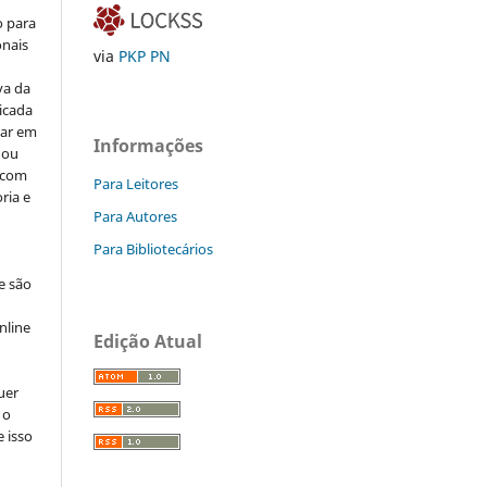
o para
onais
via
PKP PN
va da
icada
car em
Informações
 ou
, com
Para Leitores
ria e
Para Autores
Para Bibliotecários
e são
e
nline
Edição Atual
uer
 o
e isso