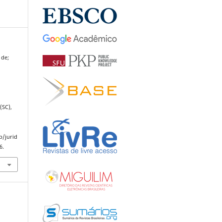
 de;
(SC),
p/jurid
6.