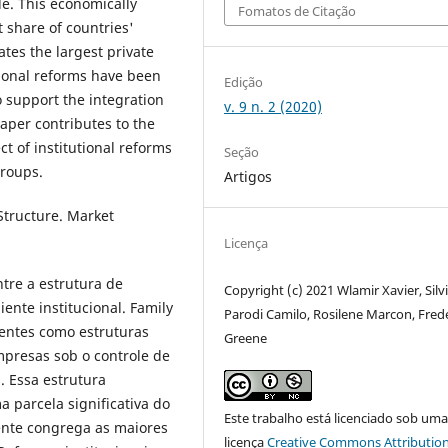
le. This economically
Fomatos de Citação
t share of countries'
tes the largest private
tional reforms have been
Edição
 support the integration
v. 9 n. 2 (2020)
paper contributes to the
ct of institutional reforms
Seção
Groups.
Artigos
Structure. Market
Licença
ntre a estrutura de
Copyright (c) 2021 Wlamir Xavier, Silv
nte institucional. Family
Parodi Camilo, Rosilene Marcon, Fred
ntes como estruturas
Greene
presas sob o controle de
 Essa estrutura
 parcela significativa do
Este trabalho está licenciado sob um
ente congrega as maiores
licença
Creative Commons Attribution