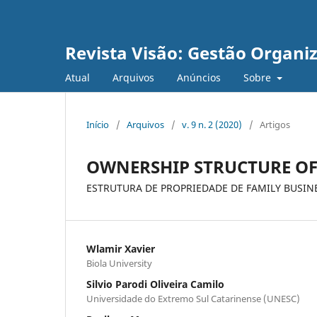
Revista Visão: Gestão Organi
Atual
Arquivos
Anúncios
Sobre
Início
/
Arquivos
/
v. 9 n. 2 (2020)
/
Artigos
OWNERSHIP STRUCTURE OF
ESTRUTURA DE PROPRIEDADE DE FAMILY BUSIN
Wlamir Xavier
Biola University
Silvio Parodi Oliveira Camilo
Universidade do Extremo Sul Catarinense (UNESC)