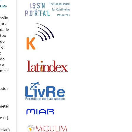
ense
.
issão
orial
sidade
stou
 do
r o
o
 do
a a
ome e
todos
meter
m (1)
o
retará