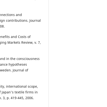
onnections and
ign contributions. Journal
008.
enefits and Costs of
ging Markets Review, v. 7,
und in the consciousness
rnance hypotheses
Sweden. Journal of
ty, international scope,
apan's textile firms in
 3, p. 419-445, 2006.