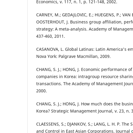
Economics, v. 117, n. 1, p. 121-148, 2002.
CARNEY, M.; GEDAJLOVIC, E.; HUEGENS, P.; VAN 
OOSTERHOUT, J. Business group affiliation, per
strategy: A meta-analysis. Academy of Management
437-460, 2011.
CASANOVA, L. Global Latinas: Latin America's e
Nova York: Palgrave Macmillan, 2009.
CHANG, S. J.; HONG, J. Economic performance of 
companies in Korea: intragroup resource sharin
transactions. The Academy of Management Journal
2000.
CHANG, S. J.; HONG, J. How much does the busin
Korea? Strategic Management Journal, v. 23, n. 3
CLAESSENS, S.; DJANKOV, S.; LANG, L. H. P. The 
and Control in East Asian Corporations. Journal o