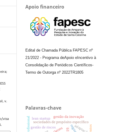
Apoio financeiro
Edital de Chamada Pública FAPESC nº
21/2022
-
Programa de
Apoio e
Incentivo à
Consolidação de Periódicos
Científicos
-
eira;
Termo de Outorga nº
2022TR1805
ESS
E
il, v.
Palavras-chave
gestão da inovação
lean startup
p/visa
sociedades de propósito específico
6.
adaptação
gestão de riscos