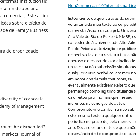
Reformas institucionais
NonCommercial 4.0 International Lic
 a fim de apoiar a
a comercial. Este artigo
Estou ciente de que, através da subm
ições sobre o efeito de
voluntária de meu texto ao corpo edit
dade de Family Business
da revista Visão, editada pela Univer
Alto Vale do Rio do Peixe - UNIARP, e
concedendo à Universidade Alto Vale
Rio do Peixe a autorização de publica
ura de propriedade.
respectivo texto na revista a título nã
oneroso e declarando a originalidade
texto e sua não submissão simultane
qualquer outro periódico, em meu n
em nome dos demais coautores, se
eventualmente existirem.Reitero que
permaneço como legítimo titular de 
os direitos patrimoniais que me são
diversity of corporate
inerentes na condição de autor.
cademy of Management
Comprometo-me também a não sub
este mesmo texto a qualquer outro
periódico no prazo de, pelo menos, u
groups be dismantled?
ano. Declaro estar ciente de que a nã
observância deste compromisso acar
l markets. Journal of