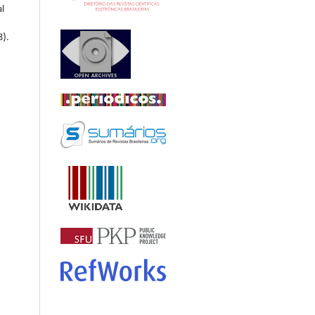
l
8).