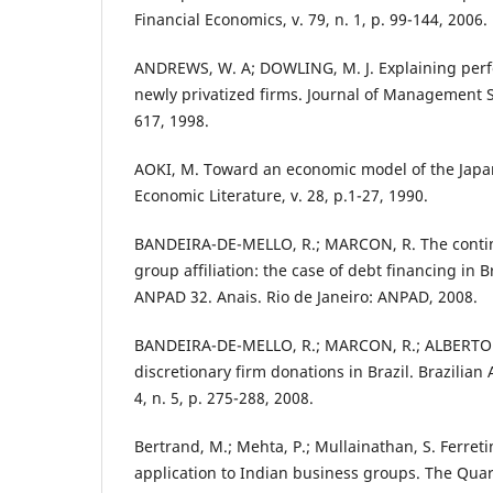
Financial Economics, v. 79, n. 1, p. 99-144, 2006.
ANDREWS, W. A; DOWLING, M. J. Explaining per
newly privatized firms. Journal of Management Stu
617, 1998.
AOKI, M. Toward an economic model of the Japan
Economic Literature, v. 28, p.1-27, 1990.
BANDEIRA-DE-MELLO, R.; MARCON, R. The contin
group affiliation: the case of debt financing in 
ANPAD 32. Anais. Rio de Janeiro: ANPAD, 2008.
BANDEIRA-DE-MELLO, R.; MARCON, R.; ALBERTON,
discretionary firm donations in Brazil. Brazilian
4, n. 5, p. 275-288, 2008.
Bertrand, M.; Mehta, P.; Mullainathan, S. Ferret
application to Indian business groups. The Quart