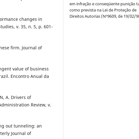
em infração e conseqüente punição ta
como prevista na Lei de Proteção de
Direitos Autorias (Nº9609, de 19/02/9
formance changes in
dies, v. 35, n. 5, p. 601-
ese firm. Journal of
gent value of business
Brazil. Encontro Anual da
 A. Drivers of
 Administration Review, v.
ing out tunneling: an
erly Journal of