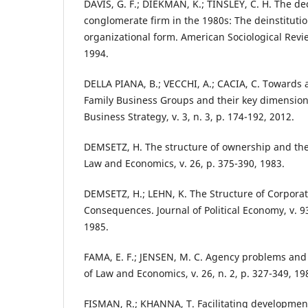
DAVIS, G. F.; DIEKMAN, K.; TINSLEY, C. H. The dec
conglomerate firm in the 1980s: The deinstitutio
organizational form. American Sociological Revie
1994.
DELLA PIANA, B.; VECCHI, A.; CACIA, C. Towards 
Family Business Groups and their key dimensions
Business Strategy, v. 3, n. 3, p. 174-192, 2012.
DEMSETZ, H. The structure of ownership and the 
Law and Economics, v. 26, p. 375-390, 1983.
DEMSETZ, H.; LEHN, K. The Structure of Corpor
Consequences. Journal of Political Economy, v. 93
1985.
FAMA, E. F.; JENSEN, M. C. Agency problems and 
of Law and Economics, v. 26, n. 2, p. 327-349, 19
FISMAN, R.; KHANNA, T. Facilitating development