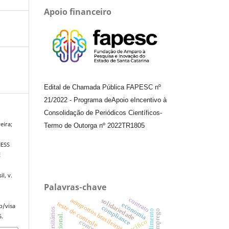
Apoio financeiro
Edital de Chamada Pública FAPESC nº
21/2022
-
Programa de
Apoio e
Incentivo à
Consolidação de Periódicos
Científicos
-
eira;
Termo de Outorga nº
2022TR1805
ESS
E
il, v.
Palavras-chave
contrato
aeroportos brasileiros
solidariedade
teste de controle
economia
p/visa
compliance
atendimento
emprego
6.