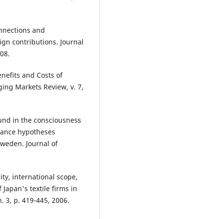
onnections and
ign contributions. Journal
008.
enefits and Costs of
ging Markets Review, v. 7,
und in the consciousness
rnance hypotheses
Sweden. Journal of
ty, international scope,
apan's textile firms in
 3, p. 419-445, 2006.