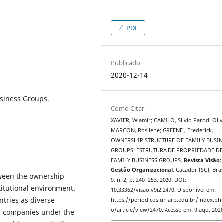
PDF
Publicado
2020-12-14
siness Groups.
Como Citar
XAVIER, Wlamir; CAMILO, Silvio Parodi Oliv
MARCON, Rosilene; GREENE , Frederick.
OWNERSHIP STRUCTURE OF FAMILY BUSIN
GROUPS: ESTRUTURA DE PROPRIEDADE D
FAMILY BUSINESS GROUPS.
Revista Visão:
Gestão Organizacional
, Caçador (SC), Bras
tween the ownership
9, n. 2, p. 240–253, 2020. DOI:
titutional environment.
10.33362/visao.v9i2.2470. Disponível em:
tries as diverse
https://periodicos.uniarp.edu.br/index.ph
o/article/view/2470. Acesso em: 9 ago. 202
us companies under the