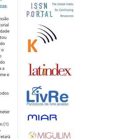
ense
.
issão
orial
sidade
stou
 do
r o
o
 do
a a
ome e
todos
meter
m (1)
o
retará