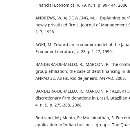
Financial Economics, v. 79, n. 1, p. 99-144, 2006.
ANDREWS, W. A; DOWLING, M. J. Explaining per
newly privatized firms. Journal of Management Stu
617, 1998.
AOKI, M. Toward an economic model of the Japan
Economic Literature, v. 28, p.1-27, 1990.
BANDEIRA-DE-MELLO, R.; MARCON, R. The contin
group affiliation: the case of debt financing in 
ANPAD 32. Anais. Rio de Janeiro: ANPAD, 2008.
BANDEIRA-DE-MELLO, R.; MARCON, R.; ALBERTON,
discretionary firm donations in Brazil. Brazilian
4, n. 5, p. 275-288, 2008.
Bertrand, M.; Mehta, P.; Mullainathan, S. Ferret
application to Indian business groups. The Quart