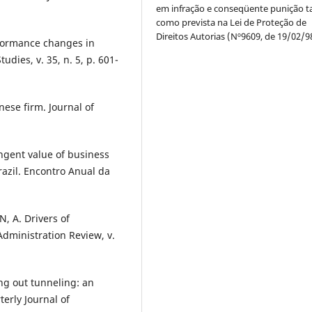
em infração e conseqüente punição ta
como prevista na Lei de Proteção de
Direitos Autorias (Nº9609, de 19/02/9
formance changes in
dies, v. 35, n. 5, p. 601-
ese firm. Journal of
gent value of business
Brazil. Encontro Anual da
 A. Drivers of
 Administration Review, v.
ing out tunneling: an
erly Journal of