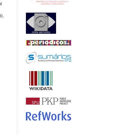
l
8).