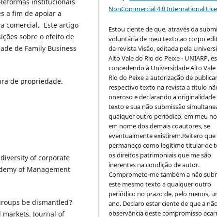
Reformas institucionais
NonCommercial 4.0 International Lic
 a fim de apoiar a
a comercial. Este artigo
Estou ciente de que, através da subm
ições sobre o efeito de
voluntária de meu texto ao corpo edit
dade de Family Business
da revista Visão, editada pela Univer
Alto Vale do Rio do Peixe - UNIARP, e
concedendo à Universidade Alto Vale
Rio do Peixe a autorização de publica
ura de propriedade.
respectivo texto na revista a título nã
oneroso e declarando a originalidade
texto e sua não submissão simultane
qualquer outro periódico, em meu n
em nome dos demais coautores, se
eventualmente existirem.Reitero que
permaneço como legítimo titular de 
os direitos patrimoniais que me são
diversity of corporate
inerentes na condição de autor.
cademy of Management
Comprometo-me também a não sub
este mesmo texto a qualquer outro
periódico no prazo de, pelo menos, u
groups be dismantled?
ano. Declaro estar ciente de que a nã
observância deste compromisso acar
l markets. Journal of