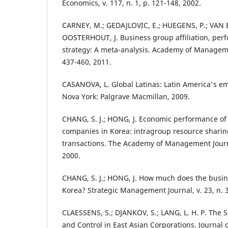
Economics, v. 117, n. 1, p. 121-148, 2002.
CARNEY, M.; GEDAJLOVIC, E.; HUEGENS, P.; VAN 
OOSTERHOUT, J. Business group affiliation, per
strategy: A meta-analysis. Academy of Management
437-460, 2011.
CASANOVA, L. Global Latinas: Latin America's e
Nova York: Palgrave Macmillan, 2009.
CHANG, S. J.; HONG, J. Economic performance of 
companies in Korea: intragroup resource sharin
transactions. The Academy of Management Journal
2000.
CHANG, S. J.; HONG, J. How much does the busin
Korea? Strategic Management Journal, v. 23, n. 3
CLAESSENS, S.; DJANKOV, S.; LANG, L. H. P. The 
and Control in East Asian Corporations. Journal o