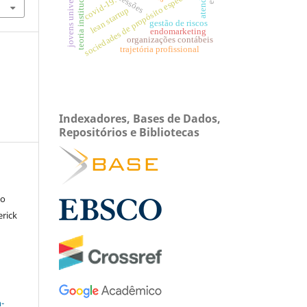
jovens universitários
teoria institucional.
sociedades de propósito específico
concessões
covid-19.
lean startup
gestão de riscos
endomarketing
organizações contábeis
trajetória profissional
Indexadores, Bases de Dados,
Repositórios e Bibliotecas
io
erick
a
-