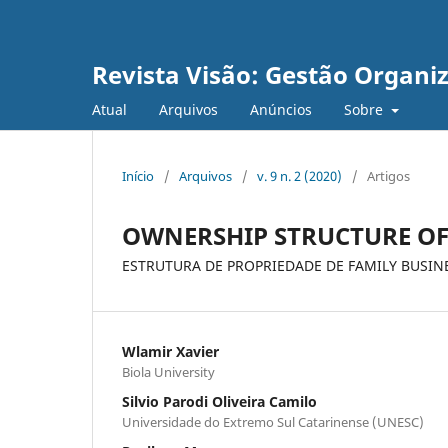
Revista Visão: Gestão Organi
Atual
Arquivos
Anúncios
Sobre
Início
/
Arquivos
/
v. 9 n. 2 (2020)
/
Artigos
OWNERSHIP STRUCTURE OF
ESTRUTURA DE PROPRIEDADE DE FAMILY BUSIN
Wlamir Xavier
Biola University
Silvio Parodi Oliveira Camilo
Universidade do Extremo Sul Catarinense (UNESC)