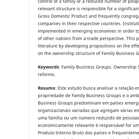
control of a family or a reduced number of peop
relevant structure is responsible for a significan
Gross Domestic Product and frequently congrega
companies in their respective countries. Institu
implemented in emerging economies in order to
of other nations from a trade perspective. This 
literature by developing propositions on the effe
on the ownership structure of Family Business 
Keywords
: Family Business Groups. Ownership 
reforms.
Resumo
: Este estudo busca analisar a relação e
propriedade de Family Business Groups e o ambie
Business Groups predominam em países emerge
organizacionais variadas que agregam várias em
uma família ou um número reduzido de pessoas.
economicamente relevante é responsável for uma
Produto Interno Bruto dos países e frequentem