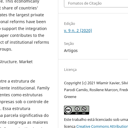
le. This economically
Fomatos de Citação
t share of countries'
tes the largest private
tional reforms have been
Edição
 support the integration
v. 9 n. 2 (2020)
paper contributes to the
ct of institutional reforms
Seção
Groups.
Artigos
Structure. Market
Licença
ntre a estrutura de
Copyright (c) 2021 Wlamir Xavier, Silv
nte institucional. Family
Parodi Camilo, Rosilene Marcon, Fred
ntes como estruturas
Greene
presas sob o controle de
 Essa estrutura
 parcela significativa do
Este trabalho está licenciado sob um
ente congrega as maiores
licença
Creative Commons Attribution