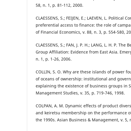
58, n. 1, p. 81-112, 2000.
CLAESSENS, S.; FEIJEN, E.; LAEVEN, L. Political C
preferential access to finance: the role of campa
of Financial Economics, v. 88, n. 3, p. 554-580, 2
CLAESSENS, S.; FAN, J. P. H.; LANG, L. H. P. The B
Group Affiliation: Evidence from East Asia. Emer
n. 1, p. 1-26, 2006.
COLLIN, S. O. Why are these islands of power fo
of oceans of ownership: institutional and gove
explaining the existence of business groups in 
Management Studies, v. 35, p. 719-746, 1998.
COLPAN, A. M. Dynamic effects of product diversi
and keiretsu membership on the performance of J
the 1990s. Asian Business & Management, v. 5, n.