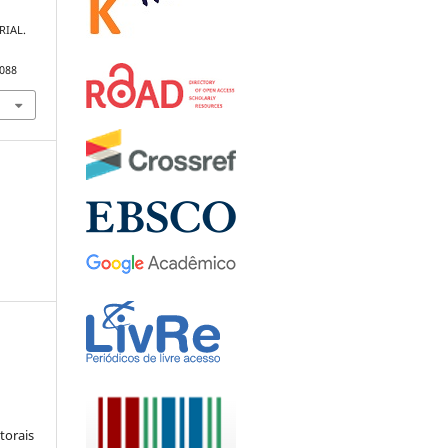
ORIAL.
1088
:
torais