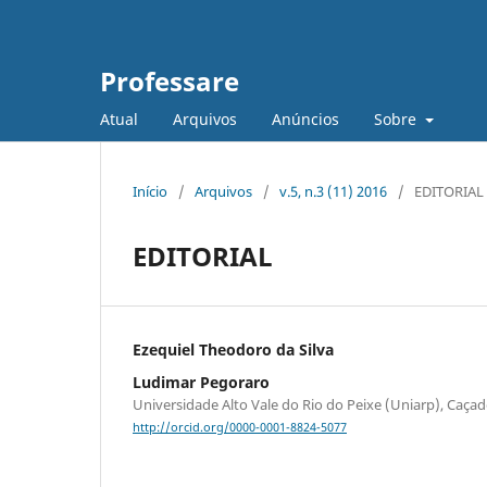
Professare
Atual
Arquivos
Anúncios
Sobre
Início
/
Arquivos
/
v.5, n.3 (11) 2016
/
EDITORIAL
EDITORIAL
Ezequiel Theodoro da Silva
Ludimar Pegoraro
Universidade Alto Vale do Rio do Peixe (Uniarp), Caçad
http://orcid.org/0000-0001-8824-5077