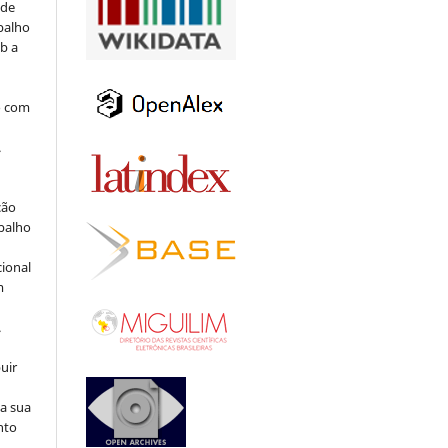
 de
balho
b a
o com
.
ção
abalho
cional
m
.
uir
na sua
nto