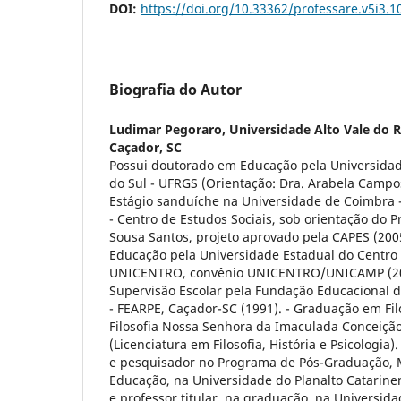
DOI:
https://doi.org/10.33362/professare.v5i3.1
Biografia do Autor
Ludimar Pegoraro,
Universidade Alto Vale do R
Caçador, SC
Possui doutorado em Educação pela Universidad
do Sul - UFRGS (Orientação: Dra. Arabela Campos 
Estágio sanduíche na Universidade de Coimbra 
- Centro de Estudos Sociais, sob orientação do P
Sousa Santos, projeto aprovado pela CAPES (200
Educação pela Universidade Estadual do Centro 
UNICENTRO, convênio UNICENTRO/UNICAMP (2000
Supervisão Escolar pela Fundação Educacional do
- FEARPE, Caçador-SC (1991). - Graduação em Fil
Filosofia Nossa Senhora da Imaculada Conceição
(Licenciatura em Filosofia, História e Psicologia)
e pesquisador no Programa de Pós-Graduação,
Educação, na Universidade do Planalto Catarine
e professor titular, na graduação, na Universida