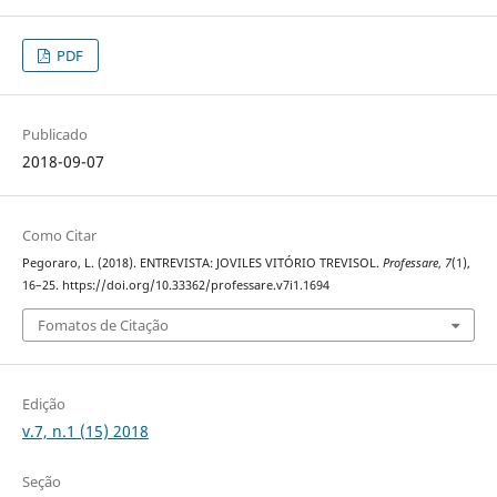
PDF
Publicado
2018-09-07
Como Citar
Pegoraro, L. (2018). ENTREVISTA: JOVILES VITÓRIO TREVISOL.
Professare
,
7
(1),
16–25. https://doi.org/10.33362/professare.v7i1.1694
Fomatos de Citação
Edição
v.7, n.1 (15) 2018
Seção