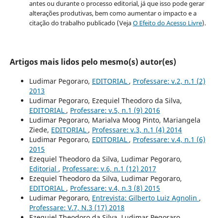
antes ou durante o processo editorial, já que isso pode gerar
alterações produtivas, bem como aumentar o impacto e a
citação do trabalho publicado (Veja
O Efeito do Acesso Livre
).
Artigos mais lidos pelo mesmo(s) autor(es)
Ludimar Pegoraro,
EDITORIAL
,
Professare: v.2, n.1 (2)
2013
Ludimar Pegoraro, Ezequiel Theodoro da Silva,
EDITORIAL
,
Professare: v.5, n.1 (9) 2016
Ludimar Pegoraro, Marialva Moog Pinto, Mariangela
Ziede,
EDITORIAL
,
Professare: v.3, n.1 (4) 2014
Ludimar Pegoraro,
EDITORIAL
,
Professare: v.4, n.1 (6)
2015
Ezequiel Theodoro da Silva, Ludimar Pegoraro,
Editorial
,
Professare: v.6, n.1 (12) 2017
Ezequiel Theodoro da Silva, Ludimar Pegoraro,
EDITORIAL
,
Professare: v.4, n.3 (8) 2015
Ludimar Pegoraro,
Entrevista: Gilberto Luiz Agnolin
,
Professare: V.7, N.3 (17) 2018
Ezequiel Theodoro da Silva, Ludimar Pegoraro,