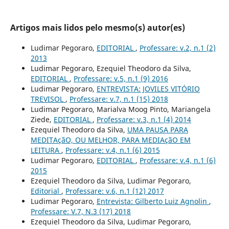
Artigos mais lidos pelo mesmo(s) autor(es)
Ludimar Pegoraro,
EDITORIAL
,
Professare: v.2, n.1 (2)
2013
Ludimar Pegoraro, Ezequiel Theodoro da Silva,
EDITORIAL
,
Professare: v.5, n.1 (9) 2016
Ludimar Pegoraro,
ENTREVISTA: JOVILES VITÓRIO
TREVISOL
,
Professare: v.7, n.1 (15) 2018
Ludimar Pegoraro, Marialva Moog Pinto, Mariangela
Ziede,
EDITORIAL
,
Professare: v.3, n.1 (4) 2014
Ezequiel Theodoro da Silva,
UMA PAUSA PARA
MEDITAçãO, OU MELHOR, PARA MEDIAçãO EM
LEITURA
,
Professare: v.4, n.1 (6) 2015
Ludimar Pegoraro,
EDITORIAL
,
Professare: v.4, n.1 (6)
2015
Ezequiel Theodoro da Silva, Ludimar Pegoraro,
Editorial
,
Professare: v.6, n.1 (12) 2017
Ludimar Pegoraro,
Entrevista: Gilberto Luiz Agnolin
,
Professare: V.7, N.3 (17) 2018
Ezequiel Theodoro da Silva, Ludimar Pegoraro,