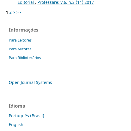
Editorial
,
Professare: v.6, n.3 (14) 2017
1
2
>
>>
Informações
Para Leitores
Para Autores
Para Bibliotecários
Open Journal Systems
Idioma
Português (Brasil)
English