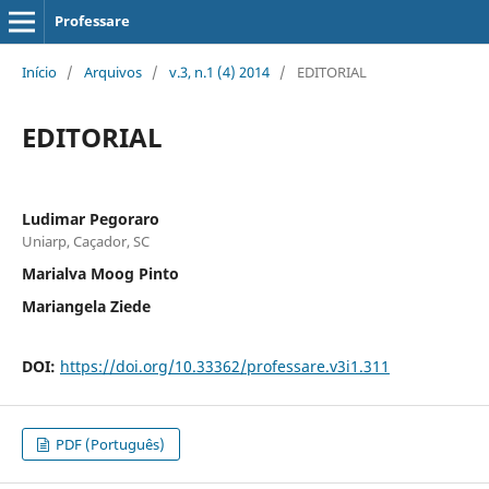
Professare
Início
/
Arquivos
/
v.3, n.1 (4) 2014
/
EDITORIAL
EDITORIAL
Ludimar Pegoraro
Uniarp, Caçador, SC
Marialva Moog Pinto
Mariangela Ziede
DOI:
https://doi.org/10.33362/professare.v3i1.311
PDF (Português)