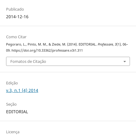
Publicado
2014-12-16
Como Citar
Pegoraro, L., Pinto, M. M., & Ziede, M. (2014). EDITORIAL.
Professare
,
3
(1), 06–
09. https://doi.org/10.33362/professare.v3i1.311
Fomatos de Citação
Edição
v.3, n.1 (4) 2014
Seção
EDITORIAL
Licença