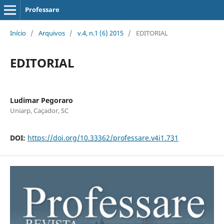
Professare
Início
/
Arquivos
/
v.4, n.1 (6) 2015
/
EDITORIAL
EDITORIAL
Ludimar Pegoraro
Uniarp, Caçador, SC
DOI:
https://doi.org/10.33362/professare.v4i1.731