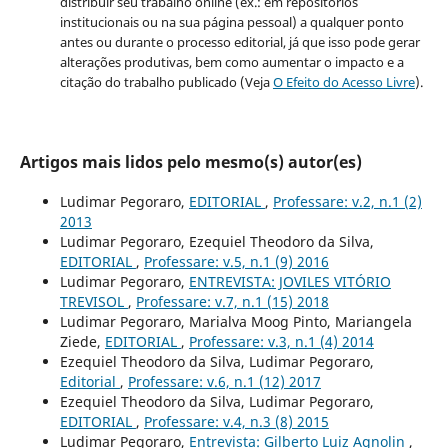
distribuir seu trabalho online (ex.: em repositórios
institucionais ou na sua página pessoal) a qualquer ponto
antes ou durante o processo editorial, já que isso pode gerar
alterações produtivas, bem como aumentar o impacto e a
citação do trabalho publicado (Veja
O Efeito do Acesso Livre
).
Artigos mais lidos pelo mesmo(s) autor(es)
Ludimar Pegoraro,
EDITORIAL
,
Professare: v.2, n.1 (2)
2013
Ludimar Pegoraro, Ezequiel Theodoro da Silva,
EDITORIAL
,
Professare: v.5, n.1 (9) 2016
Ludimar Pegoraro,
ENTREVISTA: JOVILES VITÓRIO
TREVISOL
,
Professare: v.7, n.1 (15) 2018
Ludimar Pegoraro, Marialva Moog Pinto, Mariangela
Ziede,
EDITORIAL
,
Professare: v.3, n.1 (4) 2014
Ezequiel Theodoro da Silva, Ludimar Pegoraro,
Editorial
,
Professare: v.6, n.1 (12) 2017
Ezequiel Theodoro da Silva, Ludimar Pegoraro,
EDITORIAL
,
Professare: v.4, n.3 (8) 2015
Ludimar Pegoraro,
Entrevista: Gilberto Luiz Agnolin
,