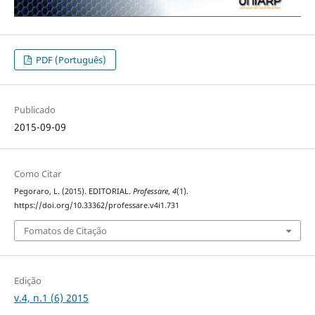
PDF (Português)
Publicado
2015-09-09
Como Citar
Pegoraro, L. (2015). EDITORIAL.
Professare
,
4
(1).
https://doi.org/10.33362/professare.v4i1.731
Fomatos de Citação
Edição
v.4, n.1 (6) 2015