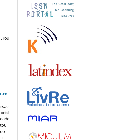
ourou
o
a
-
ense
.
issão
orial
sidade
stou
 do
r o