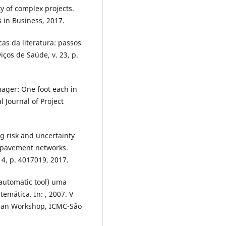
y of complex projects.
 in Business, 2017.
cas da literatura: passos
ços de Saúde, v. 23, p.
nager: One foot each in
 Journal of Project
g risk and uncertainty
r pavement networks.
 4, p. 4017019, 2017.
 automatic tool) uma
emática. In: , 2007. V
ican Workshop, ICMC-São