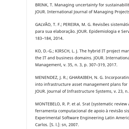
BRINK, T. Managing uncertainty for sustainabilit
JOUR. International Journal of Managing Projects
GALVÃO, T. F.; PEREIRA, M. G. Revisões sistemáti
para sua elaboração. JOUR. Epidemiologia e Servi
183–184, 2014.
KO, D.-G.; KIRSCH, L. J. The hybrid IT project ma
the IT and business domains. JOUR. International
Management, v. 35, n. 3, p. 307–319, 2017.
MENENDEZ, J. R.; GHARAIBEH, N. G. Incorporatin
into infrastructure asset management plans fo
JOUR. Journal of Infrastructure Systems, v. 23, n.
MONTEBELO, R. P. et al. Srat (systematic review
ferramenta computacional de apoio à revisão sist
Experimental Software Engineering Latin Amer
Carlos. [S. l.]: sn, 2007.