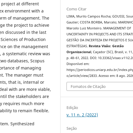
 project at different
Como Citar
lex environment with a
LIMA, Murilo Campos Rocha; GOUSSI, Sou
 form of management. The
Gautier; COSTA BORBA, Marcelo; MARINH
e the project to achieve
Marcelo Luiz Monteiro. MANAGEMENT OF
n discussed in the last
UNCERTAINTY IN PROJECTS AND ITS STRAT
 Sciences of Production
GESTÃO DA INCERTEZA EM PROJETOS E SU
ence on the management
ESTRATÉGIAS.
Revista Visão: Gestão
Organizacional
, Caçador (SC), Brasil, v. 11,
e, a systematic review was
p. 48–61, 2022. DOI: 10.33362/visao.v11i2.2
 two databases, Scopus
Disponível em:
portance of managing
https://periodicos.uniarp.edu.br/index.ph
ment. The manager must
o/article/view/2833. Acesso em: 8 ago. 202
s, that is, internal or
Fomatos de Citação
o deal with are more viable,
until the stakeholders are
nty requires much more
Edição
bility to remain flexible.
v. 11 n. 2 (2022)
ystem. Synthesized
Seção