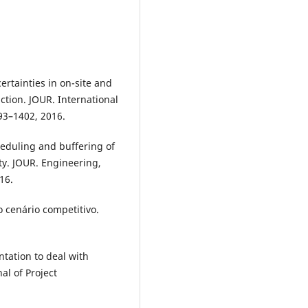
ertainties in on-site and
uction. JOUR. International
393–1402, 2016.
heduling and buffering of
ty. JOUR. Engineering,
16.
o cenário competitivo.
tation to deal with
al of Project