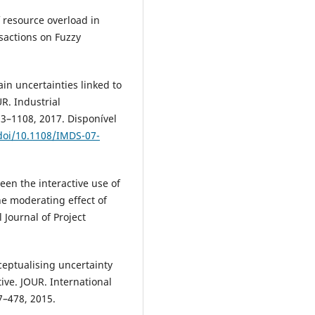
 resource overload in
sactions on Fuzzy
n uncertainties linked to
R. Industrial
3–1108, 2017. Disponível
doi/10.1108/IMDS-07-
een the interactive use of
e moderating effect of
 Journal of Project
ceptualising uncertainty
tive. JOUR. International
7–478, 2015.