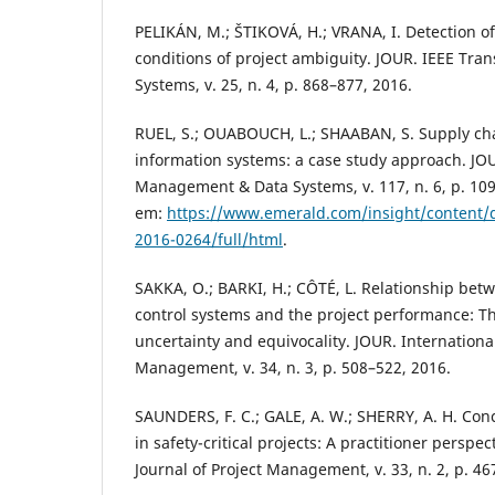
PELIKÁN, M.; ŠTIKOVÁ, H.; VRANA, I. Detection of
conditions of project ambiguity. JOUR. IEEE Tran
Systems, v. 25, n. 4, p. 868–877, 2016.
RUEL, S.; OUABOUCH, L.; SHAABAN, S. Supply chai
information systems: a case study approach. JOU
Management & Data Systems, v. 117, n. 6, p. 109
em:
https://www.emerald.com/insight/content/
2016-0264/full/html
.
SAKKA, O.; BARKI, H.; CÔTÉ, L. Relationship betw
control systems and the project performance: Th
uncertainty and equivocality. JOUR. International
Management, v. 34, n. 3, p. 508–522, 2016.
SAUNDERS, F. C.; GALE, A. W.; SHERRY, A. H. Con
in safety-critical projects: A practitioner perspec
Journal of Project Management, v. 33, n. 2, p. 46