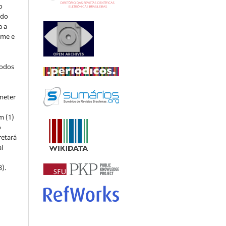
o
 do
a a
ome e
todos
meter
m (1)
o
retará
l
8).