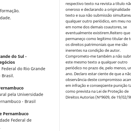
respectivo texto na revista a título nã
oneroso e declarando a originalidade
nformação.
texto e sua não submissão simultane
idade.
qualquer outro periódico, em meu n
em nome dos demais coautores, se
eventualmente existirem.Reitero que
permaneço como legítimo titular de 
os direitos patrimoniais que me são
inerentes na condição de autor.
ande do Sul -
Comprometo-me também a não sub
egócios
este mesmo texto a qualquer outro
periódico no prazo de, pelo menos, u
 Federal do Rio Grande
ano. Declaro estar ciente de que a nã
 Brasil.
observância deste compromisso acar
em infração e conseqüente punição ta
 Pernambuco
como prevista na Lei de Proteção de
ral pela Universidade
Direitos Autorias (Nº9609, de 19/02/9
ernambuco - Brasil
 de Pernambuco
dade Federal de
.