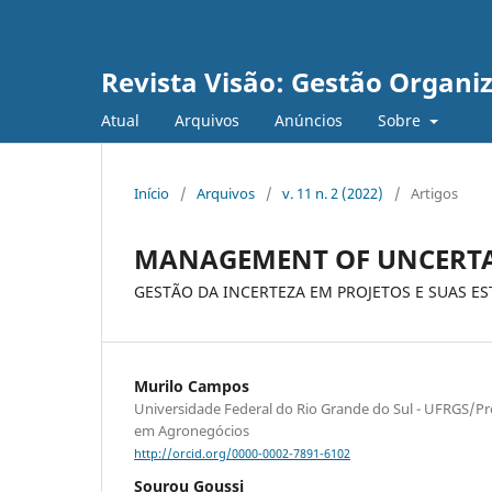
Revista Visão: Gestão Organi
Atual
Arquivos
Anúncios
Sobre
Início
/
Arquivos
/
v. 11 n. 2 (2022)
/
Artigos
MANAGEMENT OF UNCERTAIN
GESTÃO DA INCERTEZA EM PROJETOS E SUAS ES
Murilo Campos
Universidade Federal do Rio Grande do Sul - UFRGS/
em Agronegócios
http://orcid.org/0000-0002-7891-6102
Sourou Goussi