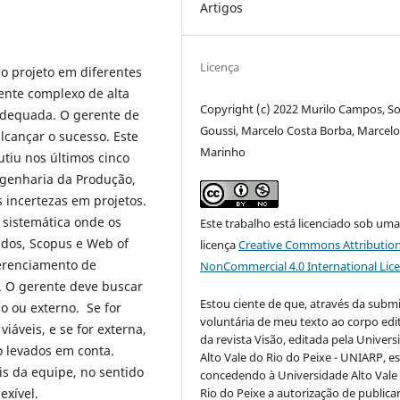
Artigos
Licença
a o projeto em diferentes
ente complexo de alta
Copyright (c) 2022 Murilo Campos, S
adequada. O gerente de
Goussi, Marcelo Costa Borba, Marcel
lcançar o sucesso. Este
Marinho
utiu nos últimos cinco
ngenharia da Produção,
 incertezas em projetos.
o sistemática onde os
Este trabalho está licenciado sob um
dos, Scopus e Web of
licença
Creative Commons Attribution
gerenciamento de
NonCommercial 4.0 International Lic
o. O gerente deve buscar
Estou ciente de que, através da subm
no ou externo. Se for
voluntária de meu texto ao corpo edit
viáveis, e se for externa,
da revista Visão, editada pela Univer
o levados em conta.
Alto Vale do Rio do Peixe - UNIARP, e
is da equipe, no sentido
concedendo à Universidade Alto Vale
exível.
Rio do Peixe a autorização de publica