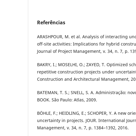
Referências
ARASHPOUR, M. et al. Analysis of interacting unc
off-site activities: Implications for hybrid constr
Journal of Project Management, v. 34, n. 7, p. 1
BAKRY, I.; MOSELHI, O.; ZAYED, T. Optimized sc
repetitive construction projects under uncertain
Construction and Architectural Management, 20
BATEMAN, T. S.; SNELL, S. A. Administração: nov
BOOK. São Paulo: Atlas, 2009.
BÖHLE, F.; HEIDLING, E.; SCHOPER, Y. A new orien
uncertainty in projects. JOUR. International Journ
Management, v. 34, n. 7, p. 1384–1392, 2016.