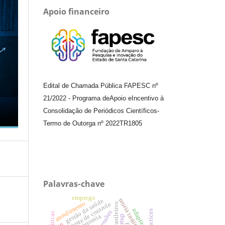
Apoio financeiro
Edital de Chamada Pública FAPESC nº
21/2022
-
Programa de
Apoio e
Incentivo à
Consolidação de Periódicos
Científicos
-
Termo de Outorga nº
2022TR1805
Palavras-chave
emprego
teoria institucional.
gestão da saúde
atendimento
teste de controle
adaptação
concessões
economia