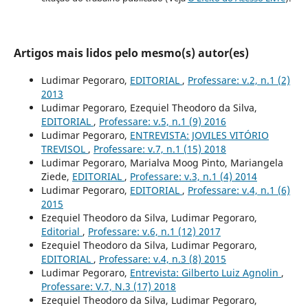
Artigos mais lidos pelo mesmo(s) autor(es)
Ludimar Pegoraro,
EDITORIAL
,
Professare: v.2, n.1 (2)
2013
Ludimar Pegoraro, Ezequiel Theodoro da Silva,
EDITORIAL
,
Professare: v.5, n.1 (9) 2016
Ludimar Pegoraro,
ENTREVISTA: JOVILES VITÓRIO
TREVISOL
,
Professare: v.7, n.1 (15) 2018
Ludimar Pegoraro, Marialva Moog Pinto, Mariangela
Ziede,
EDITORIAL
,
Professare: v.3, n.1 (4) 2014
Ludimar Pegoraro,
EDITORIAL
,
Professare: v.4, n.1 (6)
2015
Ezequiel Theodoro da Silva, Ludimar Pegoraro,
Editorial
,
Professare: v.6, n.1 (12) 2017
Ezequiel Theodoro da Silva, Ludimar Pegoraro,
EDITORIAL
,
Professare: v.4, n.3 (8) 2015
Ludimar Pegoraro,
Entrevista: Gilberto Luiz Agnolin
,
Professare: V.7, N.3 (17) 2018
Ezequiel Theodoro da Silva, Ludimar Pegoraro,