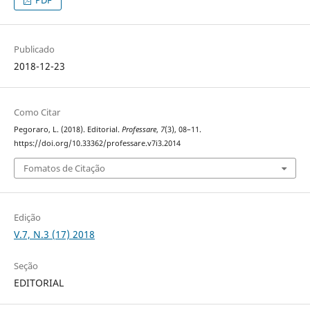
PDF
Publicado
2018-12-23
Como Citar
Pegoraro, L. (2018). Editorial.
Professare
,
7
(3), 08–11.
https://doi.org/10.33362/professare.v7i3.2014
Fomatos de Citação
Edição
V.7, N.3 (17) 2018
Seção
EDITORIAL