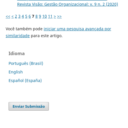
Revista Visão: Gestão Organizacional: v. 9 n. 2 (2020)
<<
<
2
3
4
5
6
7
8
9
10
11
>
>>
Você também pode
iniciar uma pesquisa avançada por
similaridade
para este artigo.
Idioma
Português (Brasil)
English
Español (España)
Enviar Submissão