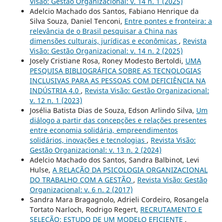
Visão: Gestão Organizacional: v. 14 n. 1 (2025)
Adelcio Machado dos Santos, Fabiano Henrique da
Silva Souza, Daniel Tenconi,
Entre pontes e fronteira: a
relevância de o Brasil pesquisar a China nas
dimensões culturais, jurídicas e econômicas
,
Revista
Visão: Gestão Organizacional: v. 14 n. 2 (2025)
Josely Cristiane Rosa, Roney Modesto Bertoldi,
UMA
PESQUISA BIBLIOGRÁFICA SOBRE AS TECNOLOGIAS
INCLUSIVAS PARA AS PESSOAS COM DEFICIÊNCIA NA
INDÚSTRIA 4.0
,
Revista Visão: Gestão Organizacional:
v. 12 n. 1 (2023)
Josélia Batista Dias de Souza, Edson Arlindo Silva,
Um
diálogo a partir das concepções e relações presentes
entre economia solidária, empreendimentos
solidários, inovações e tecnologias
,
Revista Visão:
Gestão Organizacional: v. 13 n. 2 (2024)
Adelcio Machado dos Santos, Sandra Balbinot, Levi
Hulse,
A RELAÇÃO DA PSICOLOGIA ORGANIZACIONAL
DO TRABALHO COM A GESTÃO
,
Revista Visão: Gestão
Organizacional: v. 6 n. 2 (2017)
Sandra Mara Bragagnolo, Adrieli Cordeiro, Rosangela
Tortato Narloch, Rodrigo Regert,
RECRUTAMENTO E
SELEÇÃO: ESTUDO DE UM MODELO EFICIENTE
,