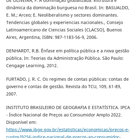
DE OLIVEIRA, F. A dominação globalizada: estrutura e
dinâmica da dominação burguesa no Brasil. In: BASUALDO,
E. M.; Arceo; E. Neoliberalismo y sectores dominantes.
Tendencias globales y experiencias nacionales., Consejo
Latinoamericano de Ciencias Sociales (CLACSO), Buenos
Aires, Argentina, ISBN: 987-1183-56-9, 2006.
DENHARDT, R.B. Ênfase em política pública e a nova gestão
pública. In: Teorias da Administração Pública. São Paulo:
Cengage Learning, 2012.
FURTADO, J. R. C. Os regimes de contas públicas: contas de
governo e contas de gestão. Revista do TCU, 109, 61-89,
2007.
INSTITUTO BRASILEIRO DE GEOGRAFIA E ESTATÍSTICA. IPCA
- Índice Nacional de Preços ao Consumidor Amplo 2022.
Disponível em:
https://www.ibge.gov.br/estatisticas/economicas/precos-e-
custos/9256-indice-nacional-de-precos-ao-consumidor-