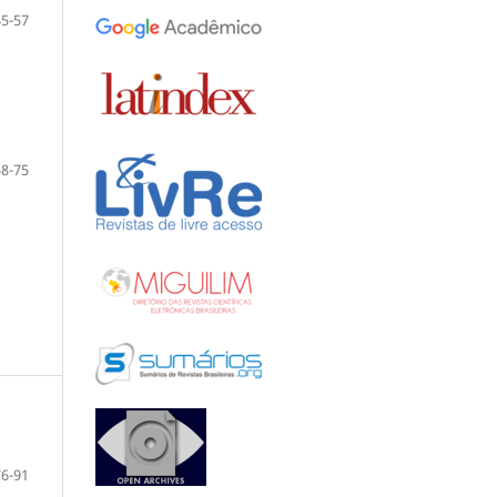
45-57
58-75
76-91