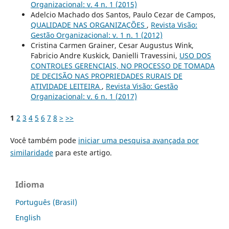
Organizacional: v. 4 n. 1 (2015)
Adelcio Machado dos Santos, Paulo Cezar de Campos,
QUALIDADE NAS ORGANIZAÇÕES
,
Revista Visão:
Gestão Organizacional: v. 1 n. 1 (2012)
Cristina Carmen Grainer, Cesar Augustus Wink,
Fabricio Andre Kuskick, Danielli Travessini,
USO DOS
CONTROLES GERENCIAIS, NO PROCESSO DE TOMADA
DE DECISÃO NAS PROPRIEDADES RURAIS DE
ATIVIDADE LEITEIRA
,
Revista Visão: Gestão
Organizacional: v. 6 n. 1 (2017)
1
2
3
4
5
6
7
8
>
>>
Você também pode
iniciar uma pesquisa avançada por
similaridade
para este artigo.
Idioma
Português (Brasil)
English