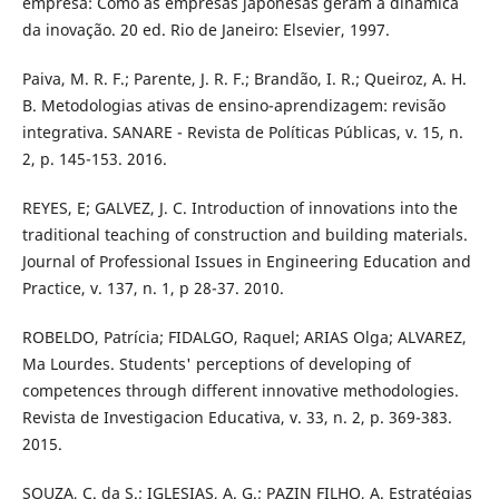
empresa: Como as empresas japonesas geram a dinâmica
da inovação. 20 ed. Rio de Janeiro: Elsevier, 1997.
Paiva, M. R. F.; Parente, J. R. F.; Brandão, I. R.; Queiroz, A. H.
B. Metodologias ativas de ensino-aprendizagem: revisão
integrativa. SANARE - Revista de Políticas Públicas, v. 15, n.
2, p. 145-153. 2016.
REYES, E; GALVEZ, J. C. Introduction of innovations into the
traditional teaching of construction and building materials.
Journal of Professional Issues in Engineering Education and
Practice, v. 137, n. 1, p 28-37. 2010.
ROBELDO, Patrícia; FIDALGO, Raquel; ARIAS Olga; ALVAREZ,
Ma Lourdes. Students' perceptions of developing of
competences through different innovative methodologies.
Revista de Investigacion Educativa, v. 33, n. 2, p. 369-383.
2015.
SOUZA, C. da S.; IGLESIAS, A. G.; PAZIN FILHO, A. Estratégias