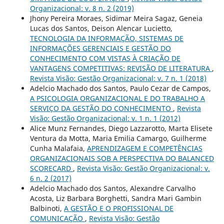
Organizacional: v. 8 n. 2 (2019)
Jhony Pereira Moraes, Sidimar Meira Sagaz, Geneia
Lucas dos Santos, Deison Alencar Lucietto,
TECNOLOGIA DA INFORMAÇÃO, SISTEMAS DE
INFORMAÇÕES GERENCIAIS E GESTÃO DO
CONHECIMENTO COM VISTAS À CRIAÇÃO DE
VANTAGENS COMPETITIVAS: REVISÃO DE LITERATURA
,
Revista Visão: Gestão Organizacional: v. 7 n. 1 (2018)
Adelcio Machado dos Santos, Paulo Cezar de Campos,
A PSICOLOGIA ORGANIZACIONAL E DO TRABALHO A
SERVIÇO DA GESTÃO DO CONHECIMENTO
,
Revista
Visão: Gestão Organizacional: v. 1 n. 1 (2012)
Alice Munz Fernandes, Diego Lazzarotto, Marta Elisete
Ventura da Motta, Maria Emilia Camargo, Guilherme
Cunha Malafaia,
APRENDIZAGEM E COMPETÊNCIAS
ORGANIZACIONAIS SOB A PERSPECTIVA DO BALANCED
SCORECARD
,
Revista Visão: Gestão Organizacional: v.
6 n. 2 (2017)
Adelcio Machado dos Santos, Alexandre Carvalho
Acosta, Liz Barbara Borghetti, Sandra Mari Gambin
Balbinoti,
A GESTÃO E O PROFISSIONAL DE
COMUNICAÇÃO
,
Revista Visão: Gestão