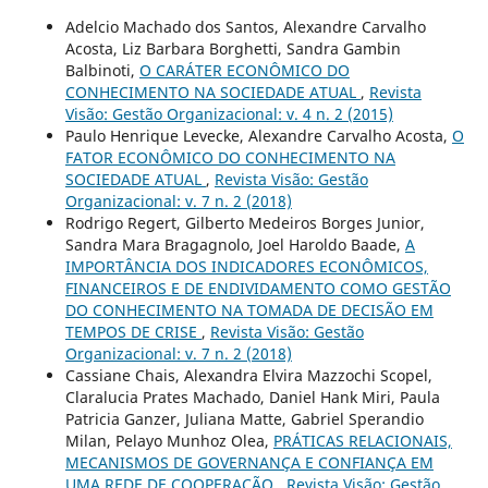
Adelcio Machado dos Santos, Alexandre Carvalho
Acosta, Liz Barbara Borghetti, Sandra Gambin
Balbinoti,
O CARÁTER ECONÔMICO DO
CONHECIMENTO NA SOCIEDADE ATUAL
,
Revista
Visão: Gestão Organizacional: v. 4 n. 2 (2015)
Paulo Henrique Levecke, Alexandre Carvalho Acosta,
O
FATOR ECONÔMICO DO CONHECIMENTO NA
SOCIEDADE ATUAL
,
Revista Visão: Gestão
Organizacional: v. 7 n. 2 (2018)
Rodrigo Regert, Gilberto Medeiros Borges Junior,
Sandra Mara Bragagnolo, Joel Haroldo Baade,
A
IMPORTÂNCIA DOS INDICADORES ECONÔMICOS,
FINANCEIROS E DE ENDIVIDAMENTO COMO GESTÃO
DO CONHECIMENTO NA TOMADA DE DECISÃO EM
TEMPOS DE CRISE
,
Revista Visão: Gestão
Organizacional: v. 7 n. 2 (2018)
Cassiane Chais, Alexandra Elvira Mazzochi Scopel,
Claralucia Prates Machado, Daniel Hank Miri, Paula
Patricia Ganzer, Juliana Matte, Gabriel Sperandio
Milan, Pelayo Munhoz Olea,
PRÁTICAS RELACIONAIS,
MECANISMOS DE GOVERNANÇA E CONFIANÇA EM
UMA REDE DE COOPERAÇÃO
,
Revista Visão: Gestão