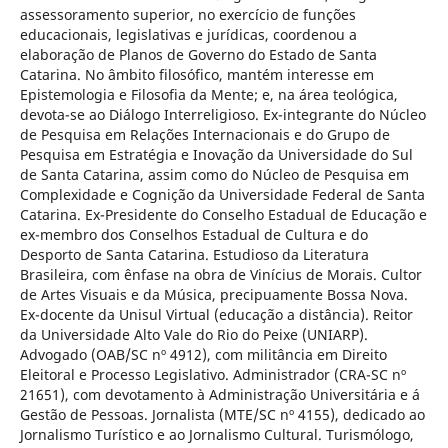
assessoramento superior, no exercício de funções
educacionais, legislativas e jurídicas, coordenou a
elaboração de Planos de Governo do Estado de Santa
Catarina. No âmbito filosófico, mantém interesse em
Epistemologia e Filosofia da Mente; e, na área teológica,
devota-se ao Diálogo Interreligioso. Ex-integrante do Núcleo
de Pesquisa em Relações Internacionais e do Grupo de
Pesquisa em Estratégia e Inovação da Universidade do Sul
de Santa Catarina, assim como do Núcleo de Pesquisa em
Complexidade e Cognição da Universidade Federal de Santa
Catarina. Ex-Presidente do Conselho Estadual de Educação e
ex-membro dos Conselhos Estadual de Cultura e do
Desporto de Santa Catarina. Estudioso da Literatura
Brasileira, com ênfase na obra de Vinícius de Morais. Cultor
de Artes Visuais e da Música, precipuamente Bossa Nova.
Ex-docente da Unisul Virtual (educação a distância). Reitor
da Universidade Alto Vale do Rio do Peixe (UNIARP).
Advogado (OAB/SC nº 4912), com militância em Direito
Eleitoral e Processo Legislativo. Administrador (CRA-SC nº
21651), com devotamento à Administração Universitária e á
Gestão de Pessoas. Jornalista (MTE/SC nº 4155), dedicado ao
Jornalismo Turístico e ao Jornalismo Cultural. Turismólogo,