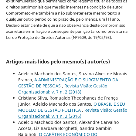
existirem.Reitero que permaneço como legítimo titular de todos os
direitos patrimoniais que me são inerentes na condição de autor.
Comprometo-me também a não submeter este mesmo texto a
qualquer outro periódico no prazo de, pelo menos, um (1) ano.
Declaro estar ciente de que a não observância deste compromisso
acarretará em infração e conseqüente punição tal como prevista na
Lei de Proteção de Direitos Autorias (Nº9609, de 19/02/98).
Artigos mais lidos pelo mesmo(s) autor(es)
Adelcio Machado dos Santos, Suzana Alves de Morais
Franco,
A ADMINISTRAÇÃO E O SURGIMENTO DA
GESTÃO DE PESSOAS
,
Revista Visão: Gestão
Organizacional: v. 7 n. 2 (2018)
Cristiane Silva, Romualdo Theophanes de França
Júnior, Adelcio Machado dos Santos,
O BRASIL E SEU
MODELO DE GESTÃO POLÍTICA
,
Revista Visão: Gestão
Organizacional: v. 1 n. 2 (2016)
Adelcio Machado dos Santos, Alexandre Carvalho
Acosta, Liz Barbara Borghetti, Sandra Gambin
Balbinoti,
O CARÁTER ECONÔMICO DO