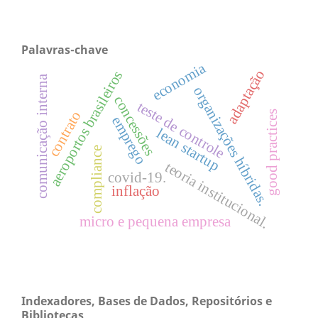
Palavras-chave
economia
adaptação
aeroportos brasileiros
comunicação interna
organizações híbridas.
concessões
teste de controle
contrato
good practices
emprego
lean startup
compliance
teoria institucional.
covid-19.
inflação
micro e pequena empresa
Indexadores, Bases de Dados, Repositórios e
Bibliotecas