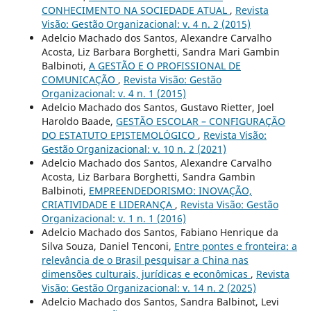
CONHECIMENTO NA SOCIEDADE ATUAL
,
Revista
Visão: Gestão Organizacional: v. 4 n. 2 (2015)
Adelcio Machado dos Santos, Alexandre Carvalho
Acosta, Liz Barbara Borghetti, Sandra Mari Gambin
Balbinoti,
A GESTÃO E O PROFISSIONAL DE
COMUNICAÇÃO
,
Revista Visão: Gestão
Organizacional: v. 4 n. 1 (2015)
Adelcio Machado dos Santos, Gustavo Rietter, Joel
Haroldo Baade,
GESTÃO ESCOLAR – CONFIGURAÇÃO
DO ESTATUTO EPISTEMOLÓGICO
,
Revista Visão:
Gestão Organizacional: v. 10 n. 2 (2021)
Adelcio Machado dos Santos, Alexandre Carvalho
Acosta, Liz Barbara Borghetti, Sandra Gambin
Balbinoti,
EMPREENDEDORISMO: INOVAÇÃO,
CRIATIVIDADE E LIDERANÇA
,
Revista Visão: Gestão
Organizacional: v. 1 n. 1 (2016)
Adelcio Machado dos Santos, Fabiano Henrique da
Silva Souza, Daniel Tenconi,
Entre pontes e fronteira: a
relevância de o Brasil pesquisar a China nas
dimensões culturais, jurídicas e econômicas
,
Revista
Visão: Gestão Organizacional: v. 14 n. 2 (2025)
Adelcio Machado dos Santos, Sandra Balbinot, Levi