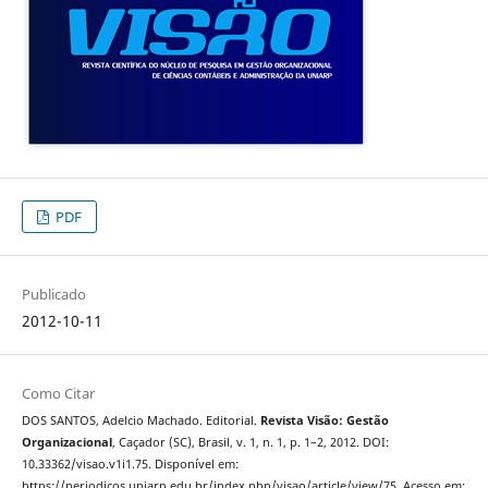
PDF
Publicado
2012-10-11
Como Citar
DOS SANTOS, Adelcio Machado. Editorial.
Revista Visão: Gestão
Organizacional
, Caçador (SC), Brasil, v. 1, n. 1, p. 1–2, 2012. DOI:
10.33362/visao.v1i1.75. Disponível em:
https://periodicos.uniarp.edu.br/index.php/visao/article/view/75. Acesso em: