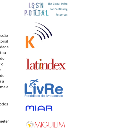
issão
orial
sidade
stou
 do
r o
o
 do
a a
ome e
todos
meter