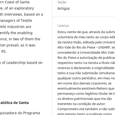
rn Coast of Santa
Seção
ve, of an exploratory
Artigos
th interviews, based on a
managers of Textile
Licença
tile industries are
Estou ciente de que, através da subm
dentify the enabling
voluntária de meu texto ao corpo edit
nce, in two of them the
da revista Visão, editada pela Univer
on prevail, as it was
Alto Vale do Rio do Peixe - UNIARP, e
 R5.
concedendo à Universidade Alto Vale
Rio do Peixe a autorização de publica
 of Leadership based on
respectivo texto na revista a título nã
oneroso e declarando a originalidade
texto e sua não submissão simultane
qualquer outro periódico, em meu n
em nome dos demais coautores, se
eventualmente existirem.Reitero que
permaneço como legítimo titular de 
os direitos patrimoniais que me são
Católica de Santa
inerentes na condição de autor.
Comprometo-me também a não sub
squisadora do Programa
este mesmo texto a qualquer outro