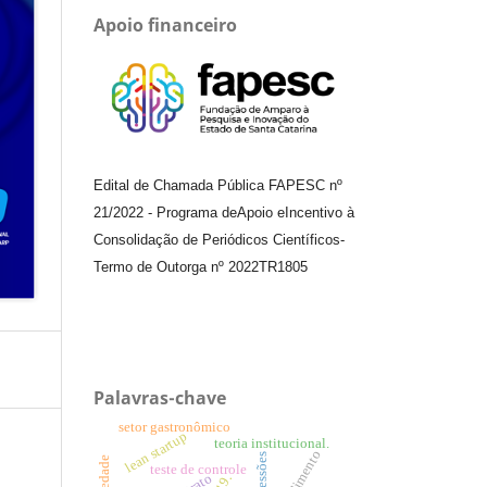
Apoio financeiro
Edital de Chamada Pública FAPESC nº
21/2022
-
Programa de
Apoio e
Incentivo à
Consolidação de Periódicos
Científicos
-
Termo de Outorga nº
2022TR1805
Palavras-chave
setor gastronômico
lean startup
teoria institucional.
atendimento
concessões
teste de controle