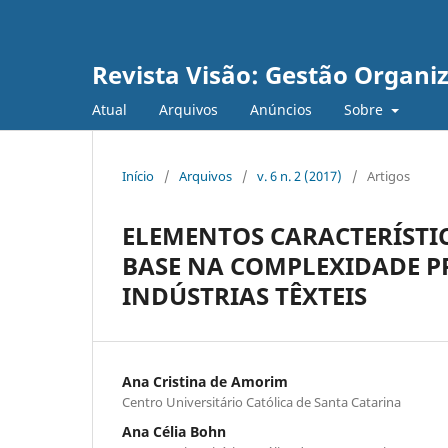
Revista Visão: Gestão Organi
Atual
Arquivos
Anúncios
Sobre
Início
/
Arquivos
/
v. 6 n. 2 (2017)
/
Artigos
ELEMENTOS CARACTERÍSTI
BASE NA COMPLEXIDADE P
INDÚSTRIAS TÊXTEIS
Ana Cristina de Amorim
Centro Universitário Católica de Santa Catarina
Ana Célia Bohn