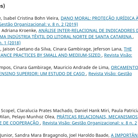
s)
, Isabel Cristina Bohn Vieira,
DANO MORAL: PROTEÇÃO JURÍDICA 
Gestão Organizacional: v. 8 n. 2 (2019)
, Adriana Kroenke,
ANÁLISE INTER-RELACIONAL DE INDICADORES 
MA INDÚSTRIA TÊXTIL DO LITORAL NORTE DE SANTA CATARINA
,
n. 1 (2018)
, Jaison Caetano da Silva, Cinara Gambirage, Jeferson Lana,
THE
ANCE PRACTICES BY SMALL AND MEDIUM-SIZED
,
Revista Visão:
Campos, Cinara Gambirage, Mauricio Andrade de Lima,
ORÇAMENT
 ENSINO SUPERIOR: UM ESTUDO DE CASO
,
Revista Visão: Gestão
Scopel, Claralucia Prates Machado, Daniel Hank Miri, Paula Patrici
 Milan, Pelayo Munhoz Olea,
PRÁTICAS RELACIONAIS, MECANISMOS
E DE COOPERAÇÃO
,
Revista Visão: Gestão Organizacional: v. 8 n. 2
 Junior, Sandra Mara Bragagnolo, Joel Haroldo Baade,
A IMPORTÂN