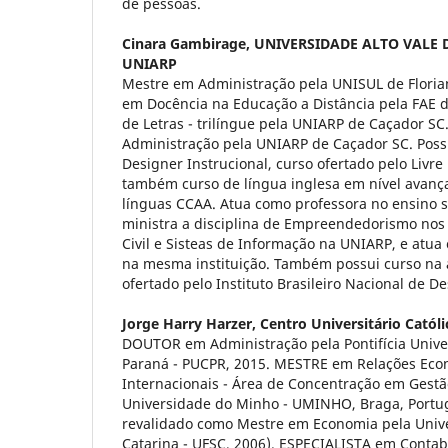
de pessoas.
Cinara Gambirage,
UNIVERSIDADE ALTO VALE D
UNIARP
Mestre em Administração pela UNISUL de Florian
em Docência na Educação a Distância pela FAE d
de Letras - trilíngue pela UNIARP de Caçador S
Administração pela UNIARP de Caçador SC. Poss
Designer Instrucional, curso ofertado pelo Livr
também curso de língua inglesa em nível avanç
línguas CCAA. Atua como professora no ensino s
ministra a disciplina de Empreendedorismo nos
Civil e Sisteas de Informação na UNIARP, e atua
na mesma instituição. Também possui curso na
ofertado pelo Instituto Brasileiro Nacional de D
Jorge Harry Harzer,
Centro Universitário Católi
DOUTOR em Administração pela Pontifícia Unive
Paraná - PUCPR, 2015. MESTRE em Relações Econ
Internacionais - Área de Concentração em Gestão
Universidade do Minho - UMINHO, Braga, Portuga
revalidado como Mestre em Economia pela Unive
Catarina - UFSC, 2006). ESPECIALISTA em Contab