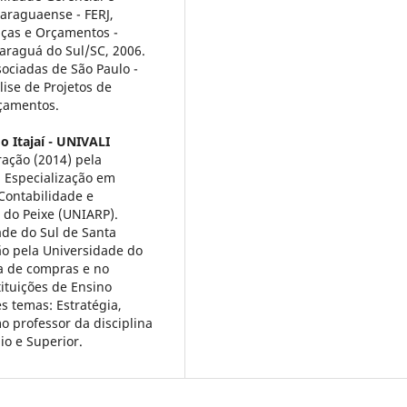
Jaraguaense - FERJ,
nças e Orçamentos -
Jaraguá do Sul/SC, 2006.
ciadas de São Paulo -
lise de Projetos de
rçamentos.
o Itajaí - UNIVALI
ação (2014) pela
. Especialização em
Contabilidade e
o do Peixe (UNIARP).
ade do Sul de Santa
o pela Universidade do
ea de compras e no
tituições de Ensino
s temas: Estratégia,
o professor da disciplina
o e Superior.