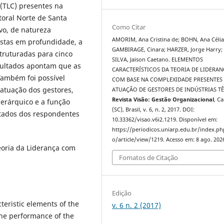
(TLC) presentes na
toral Norte de Santa
Como Citar
ivo, de natureza
AMORIM, Ana Cristina de; BOHN, Ana Célia
istas em profundidade, a
GAMBIRAGE, Cinara; HARZER, Jorge Harry;
truturadas para cinco
SILVA, Jaison Caetano. ELEMENTOS
esultados apontam que as
CARACTERÍSTICOS DA TEORIA DE LIDERAN
Também foi possível
COM BASE NA COMPLEXIDADE PRESENTES
 atuação dos gestores,
ATUAÇÃO DE GESTORES DE INDÚSTRIAS TÊ
Revista Visão: Gestão Organizacional
, C
erárquico e a função
(SC), Brasil, v. 6, n. 2, 2017. DOI:
ltados dos respondentes
10.33362/visao.v6i2.1219. Disponível em:
https://periodicos.uniarp.edu.br/index.ph
o/article/view/1219. Acesso em: 8 ago. 202
Teoria da Liderança com
Fomatos de Citação
Edição
cteristic elements of the
v. 6 n. 2 (2017)
the performance of the