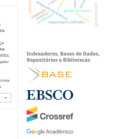
solidariedade
contrato
covid-19.
aeroportos brasileiros
good practices
adaptação
gestão de riscos
emprego
economia
compliance
organizações híbridas.
;
 DA
ÇA
 NA
Indexadores, Bases de Dados,
XTEIS.
Repositórios e Bibliotecas
açador
p/visa
6.