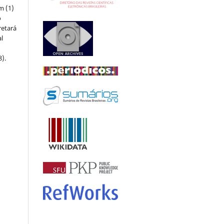
m (1)
o
retará
l
8).