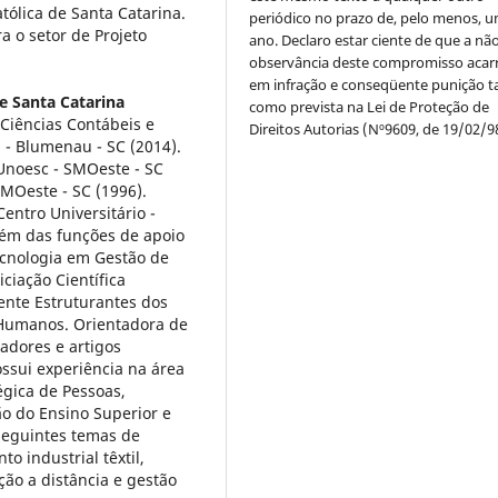
atólica de Santa Catarina.
periódico no prazo de, pelo menos, u
a o setor de Projeto
ano. Declaro estar ciente de que a nã
observância deste compromisso acar
em infração e conseqüente punição ta
de Santa Catarina
como prevista na Lei de Proteção de
iências Contábeis e
Direitos Autorias (Nº9609, de 19/02/9
 - Blumenau - SC (2014).
Unoesc - SMOeste - SC
MOeste - SC (1996).
entro Universitário -
lém das funções de apoio
cnologia em Gestão de
ciação Científica
nte Estruturantes dos
 Humanos. Orientadora de
radores e artigos
ssui experiência na área
gica de Pessoas,
o do Ensino Superior e
seguintes temas de
o industrial têxtil,
ão a distância e gestão