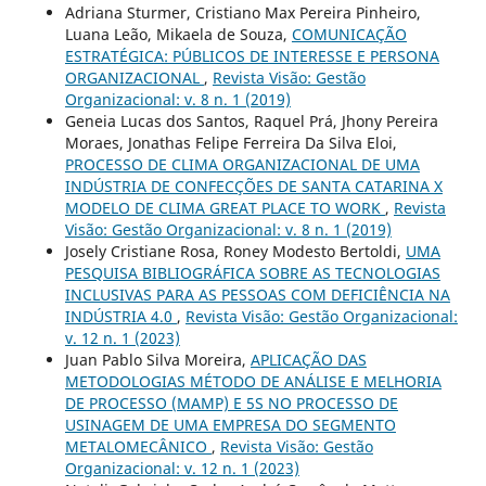
Adriana Sturmer, Cristiano Max Pereira Pinheiro,
Luana Leão, Mikaela de Souza,
COMUNICAÇÃO
ESTRATÉGICA: PÚBLICOS DE INTERESSE E PERSONA
ORGANIZACIONAL
,
Revista Visão: Gestão
Organizacional: v. 8 n. 1 (2019)
Geneia Lucas dos Santos, Raquel Prá, Jhony Pereira
Moraes, Jonathas Felipe Ferreira Da Silva Eloi,
PROCESSO DE CLIMA ORGANIZACIONAL DE UMA
INDÚSTRIA DE CONFECÇÕES DE SANTA CATARINA X
MODELO DE CLIMA GREAT PLACE TO WORK
,
Revista
Visão: Gestão Organizacional: v. 8 n. 1 (2019)
Josely Cristiane Rosa, Roney Modesto Bertoldi,
UMA
PESQUISA BIBLIOGRÁFICA SOBRE AS TECNOLOGIAS
INCLUSIVAS PARA AS PESSOAS COM DEFICIÊNCIA NA
INDÚSTRIA 4.0
,
Revista Visão: Gestão Organizacional:
v. 12 n. 1 (2023)
Juan Pablo Silva Moreira,
APLICAÇÃO DAS
METODOLOGIAS MÉTODO DE ANÁLISE E MELHORIA
DE PROCESSO (MAMP) E 5S NO PROCESSO DE
USINAGEM DE UMA EMPRESA DO SEGMENTO
METALOMECÂNICO
,
Revista Visão: Gestão
Organizacional: v. 12 n. 1 (2023)