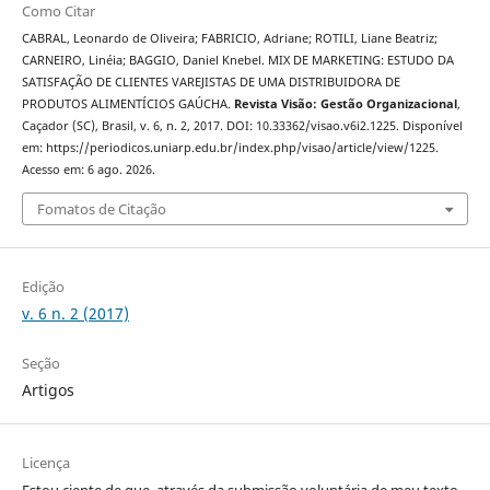
Como Citar
CABRAL, Leonardo de Oliveira; FABRICIO, Adriane; ROTILI, Liane Beatriz;
CARNEIRO, Linéia; BAGGIO, Daniel Knebel. MIX DE MARKETING: ESTUDO DA
SATISFAÇÃO DE CLIENTES VAREJISTAS DE UMA DISTRIBUIDORA DE
PRODUTOS ALIMENTÍCIOS GAÚCHA.
Revista Visão: Gestão Organizacional
,
Caçador (SC), Brasil, v. 6, n. 2, 2017. DOI: 10.33362/visao.v6i2.1225. Disponível
em: https://periodicos.uniarp.edu.br/index.php/visao/article/view/1225.
Acesso em: 6 ago. 2026.
Fomatos de Citação
Edição
v. 6 n. 2 (2017)
Seção
Artigos
Licença