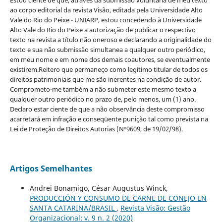
Estou ciente de que, através da submissão voluntária de meu texto
ao corpo editorial da revista Visão, editada pela Universidade Alto
Vale do Rio do Peixe - UNIARP, estou concedendo à Universidade
Alto Vale do Rio do Peixe a autorização de publicar o respectivo
texto na revista a título não oneroso e declarando a originalidade do
texto e sua não submissão simultanea a qualquer outro periódico,
em meu nome e em nome dos demais coautores, se eventualmente
existirem.Reitero que permaneço como legítimo titular de todos os
direitos patrimoniais que me são inerentes na condição de autor.
Comprometo-me também a não submeter este mesmo texto a
qualquer outro periódico no prazo de, pelo menos, um (1) ano.
Declaro estar ciente de que a não observância deste compromisso
acarretará em infração e conseqüente punição tal como prevista na
Lei de Proteção de Direitos Autorias (Nº9609, de 19/02/98).
Artigos Semelhantes
Andrei Bonamigo, César Augustus Winck,
PRODUCCIÓN Y CONSUMO DE CARNE DE CONEJO EN
SANTA CATARINA/BRASIL
,
Revista Visão: Gestão
Organizacional: v. 9 n. 2 (2020)