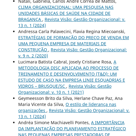
Natali, Gabriela, Carlos André Corrêa de Mattos,
CLIMA ORGANIZACIONAL: UMA PESQUISA NAS
UNIDADES BÁSICAS DE SAÚDE NA CIDADE DE
BRAGANÇA
,
Revista Visão: Gestão Organizacional: v.
13 n. 1 (2024)
Andressa Carla Palavecini, Flavia Regina Miecoanski,
ESTRATÉGIAS DE FORMAÇÃO DO PREÇO DE VENDA EM
UMA PEQUENA EMPRESA DE MATERIAIS DE
CONSTRUÇÃO
,
Revista Visão: Gestão Organizacional:
v. 9 n. 2 (2020)
Lucimara Batista Cabral, Josely Cristiane Rosa,
A
METODOLOGIA DISC APLICADA AO PROCESSO DE
TREINAMENTO E DESENVOLVIMENTO (T&D): UM
ESTUDO DE CASO NA EMPRESA LINIE ESQUADRIAS E
VIDROS – BRUSQUE/SC
,
Revista Visão: Gestão
Organizacional: v. 10 n. 1 (2021)
Geymeesson Brito da Silva, Herlane Chave Paz, Ana
Maria Vicente da Silva,
O estilo de liderança nas
organizações
,
Revista Visão: Gestão Organizacional: v.
13 n. 1 (2024)
Andréa Simone Machiavelli Pontes,
A IMPORTÂNCIA
DA IMPLANTAÇÃO DO PLANEJAMENTO ESTRATÉGICO
NAS PEQUENAS EMPRESAS PRESTADORAS DE