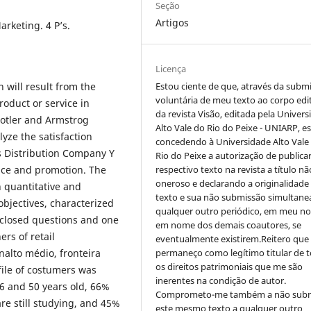
Seção
Artigos
arketing. 4 P’s.
Licença
Estou ciente de que, através da subm
n will result from the
voluntária de meu texto ao corpo edit
oduct or service in
da revista Visão, editada pela Univer
Kotler and Armstrog
Alto Vale do Rio do Peixe - UNIARP, e
lyze the satisfaction
concedendo à Universidade Alto Vale
s Distribution Company Y
Rio do Peixe a autorização de publica
respectivo texto na revista a título nã
lace and promotion. The
oneroso e declarando a originalidade
 quantitative and
texto e sua não submissão simultane
objectives, characterized
qualquer outro periódico, em meu n
 closed questions and one
em nome dos demais coautores, se
rs of retail
eventualmente existirem.Reitero que
permaneço como legítimo titular de 
nalto médio, fronteira
os direitos patrimoniais que me são
file of costumers was
inerentes na condição de autor.
 and 50 years old, 66%
Comprometo-me também a não sub
e still studying, and 45%
este mesmo texto a qualquer outro