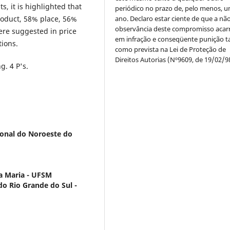
, it is highlighted that
periódico no prazo de, pelo menos, u
ano. Declaro estar ciente de que a nã
roduct, 58% place, 56%
observância deste compromisso acar
re suggested in price
em infração e conseqüente punição ta
tions.
como prevista na Lei de Proteção de
Direitos Autorias (Nº9609, de 19/02/9
g. 4 P's.
ional do Noroeste do
a Maria - UFSM
o Rio Grande do Sul -