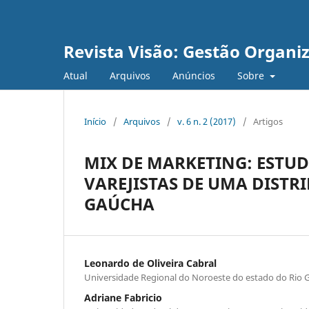
Revista Visão: Gestão Organi
Atual
Arquivos
Anúncios
Sobre
Início
/
Arquivos
/
v. 6 n. 2 (2017)
/
Artigos
MIX DE MARKETING: ESTUD
VAREJISTAS DE UMA DISTR
GAÚCHA
Leonardo de Oliveira Cabral
Universidade Regional do Noroeste do estado do Rio G
Adriane Fabricio