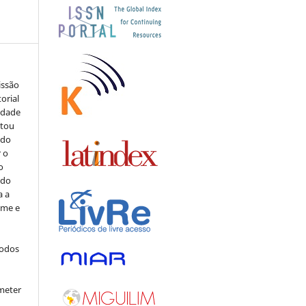
issão
orial
sidade
stou
 do
r o
o
 do
a a
ome e
todos
meter