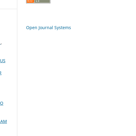
Open Journal Systems
L
,
PUS
R
DO
RAM