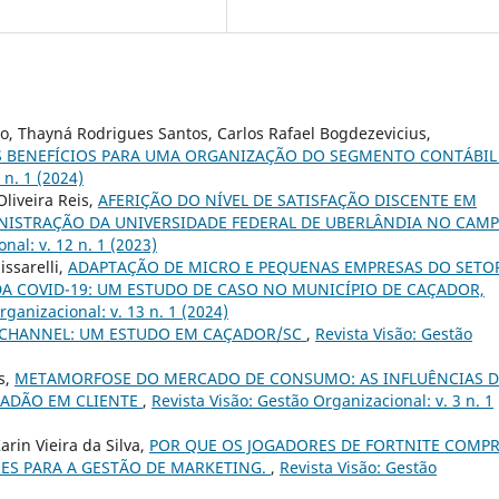
jo, Thayná Rodrigues Santos, Carlos Rafael Bogdezevicius,
S BENEFÍCIOS PARA UMA ORGANIZAÇÃO DO SEGMENTO CONTÁBI
 n. 1 (2024)
liveira Reis,
AFERIÇÃO DO NÍVEL DE SATISFAÇÃO DISCENTE EM
NISTRAÇÃO DA UNIVERSIDADE FEDERAL DE UBERLÂNDIA NO CAM
nal: v. 12 n. 1 (2023)
issarelli,
ADAPTAÇÃO DE MICRO E PEQUENAS EMPRESAS DO SETO
 COVID-19: UM ESTUDO DE CASO NO MUNICÍPIO DE CAÇADOR,
rganizacional: v. 13 n. 1 (2024)
CHANNEL: UM ESTUDO EM CAÇADOR/SC
,
Revista Visão: Gestão
s,
METAMORFOSE DO MERCADO DE CONSUMO: AS INFLUÊNCIAS 
ADÃO EM CLIENTE
,
Revista Visão: Gestão Organizacional: v. 3 n. 1
rin Vieira da Silva,
POR QUE OS JOGADORES DE FORTNITE COMP
ÕES PARA A GESTÃO DE MARKETING.
,
Revista Visão: Gestão