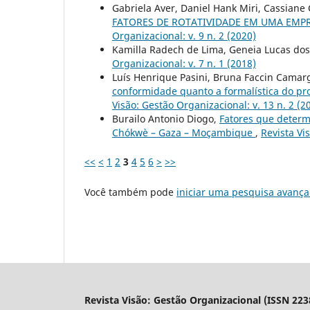
Gabriela Aver, Daniel Hank Miri, Cassiane 
FATORES DE ROTATIVIDADE EM UMA EM
Organizacional: v. 9 n. 2 (2020)
Kamilla Radech de Lima, Geneia Lucas dos
Organizacional: v. 7 n. 1 (2018)
Luís Henrique Pasini, Bruna Faccin Camarg
conformidade quanto a formalística do pro
Visão: Gestão Organizacional: v. 13 n. 2 (2
Burailo Antonio Diogo,
Fatores que determ
Chókwè – Gaza – Moçambique
,
Revista Vi
<<
<
1
2
3
4
5
6
>
>>
Você também pode
iniciar uma pesquisa avança
Revista Visão: Gestão Organizacional (ISSN 223