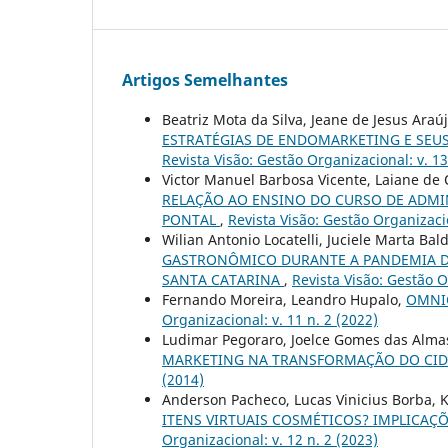
Artigos Semelhantes
Beatriz Mota da Silva, Jeane de Jesus Araú
ESTRATÉGIAS DE ENDOMARKETING E SEU
Revista Visão: Gestão Organizacional: v. 13
Victor Manuel Barbosa Vicente, Laiane de O
RELAÇÃO AO ENSINO DO CURSO DE ADMI
PONTAL
,
Revista Visão: Gestão Organizacio
Wilian Antonio Locatelli, Juciele Marta Bald
GASTRONÔMICO DURANTE A PANDEMIA DA
SANTA CATARINA
,
Revista Visão: Gestão O
Fernando Moreira, Leandro Hupalo,
OMNI
Organizacional: v. 11 n. 2 (2022)
Ludimar Pegoraro, Joelce Gomes das Alma
MARKETING NA TRANSFORMAÇÃO DO CID
(2014)
Anderson Pacheco, Lucas Vinicius Borba, Ka
ITENS VIRTUAIS COSMÉTICOS? IMPLICAÇ
Organizacional: v. 12 n. 2 (2023)