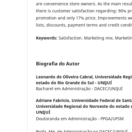
are convenience store owners. As the main results
there is customer satisfaction regarding: 90% p
promotion and only 17% price. Improvements we
lists, discounts, payment terms and credit condi
Keywords:
Satisfaction. Marketing mix. Marketin
Biografia do Autor
Leonardo de Oliveira Cabral,
Universidade Reg
estado do Rio Grande do Sul - UNIJUÍ
Bacharel em Administração - DACEC/UNIJUÍ
Adriane Fabricio,
Universidade Federal de Sant
Universidade Regional do Noroeste do estado d
UNIJUÍ
Doutoranda em Administração - PPGA/UFSM
Profa. Me. de Administração no DACEC/UNIJUÍ