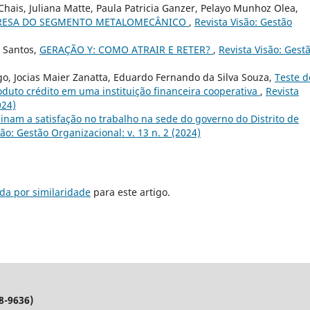
Chais, Juliana Matte, Paula Patricia Ganzer, Pelayo Munhoz Olea,
PRESA DO SEGMENTO METALOMECÂNICO
,
Revista Visão: Gestão
 Santos,
GERAÇÃO Y: COMO ATRAIR E RETER?
,
Revista Visão: Gest
o, Jocias Maier Zanatta, Eduardo Fernando da Silva Souza,
Teste d
duto crédito em uma instituição financeira cooperativa
,
Revista
024)
inam a satisfação no trabalho na sede do governo do Distrito de
são: Gestão Organizacional: v. 13 n. 2 (2024)
da por similaridade
para este artigo.
8-9636)