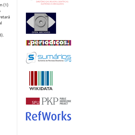
m (1)
o
retará
l
8).