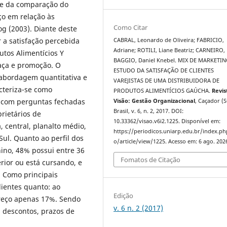
nte da comparação do
o em relação às
Como Citar
og (2003). Diante deste
r a satisfação percebida
CABRAL, Leonardo de Oliveira; FABRICIO,
Adriane; ROTILI, Liane Beatriz; CARNEIRO, 
utos Alimentícios Y
BAGGIO, Daniel Knebel. MIX DE MARKETIN
aça e promoção. O
ESTUDO DA SATISFAÇÃO DE CLIENTES
 abordagem quantitativa e
VAREJISTAS DE UMA DISTRIBUIDORA DE
acteriza-se como
PRODUTOS ALIMENTÍCIOS GAÚCHA.
Revis
o com perguntas fechadas
Visão: Gestão Organizacional
, Caçador (S
Brasil, v. 6, n. 2, 2017. DOI:
rietários de
10.33362/visao.v6i2.1225. Disponível em:
, central, planalto médio,
https://periodicos.uniarp.edu.br/index.ph
Sul. Quanto ao perfil dos
o/article/view/1225. Acesso em: 6 ago. 202
ino, 48% possui entre 36
Fomatos de Citação
rior ou está cursando, e
. Como principais
lientes quanto: ao
Edição
reço apenas 17%. Sendo
v. 6 n. 2 (2017)
, descontos, prazos de