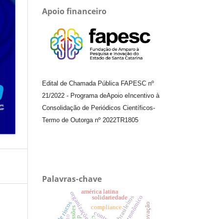
Apoio financeiro
Edital de Chamada Pública FAPESC nº
21/2022
-
Programa de
Apoio e
Incentivo à
Consolidação de Periódicos
Científicos
-
Termo de Outorga nº
2022TR1805
Palavras-chave
américa latina
organizações híbridas.
solidariedade
setor gastronômico
compliance
contrato