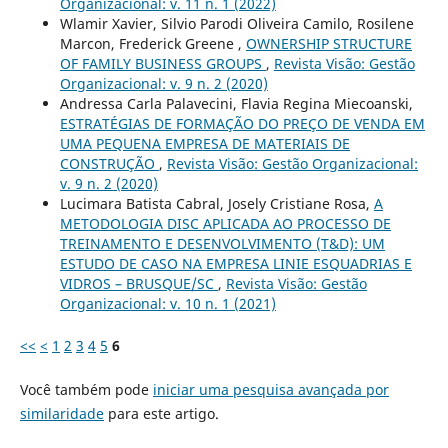
Organizacional: v. 11 n. 1 (2022)
Wlamir Xavier, Silvio Parodi Oliveira Camilo, Rosilene
Marcon, Frederick Greene ,
OWNERSHIP STRUCTURE
OF FAMILY BUSINESS GROUPS
,
Revista Visão: Gestão
Organizacional: v. 9 n. 2 (2020)
Andressa Carla Palavecini, Flavia Regina Miecoanski,
ESTRATÉGIAS DE FORMAÇÃO DO PREÇO DE VENDA EM
UMA PEQUENA EMPRESA DE MATERIAIS DE
CONSTRUÇÃO
,
Revista Visão: Gestão Organizacional:
v. 9 n. 2 (2020)
Lucimara Batista Cabral, Josely Cristiane Rosa,
A
METODOLOGIA DISC APLICADA AO PROCESSO DE
TREINAMENTO E DESENVOLVIMENTO (T&D): UM
ESTUDO DE CASO NA EMPRESA LINIE ESQUADRIAS E
VIDROS – BRUSQUE/SC
,
Revista Visão: Gestão
Organizacional: v. 10 n. 1 (2021)
<<
<
1
2
3
4
5
6
Você também pode
iniciar uma pesquisa avançada por
similaridade
para este artigo.