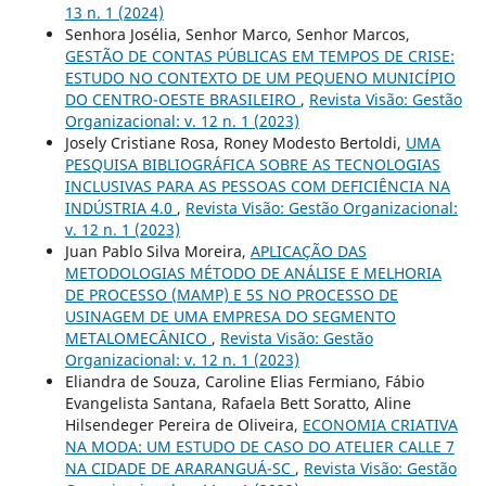
13 n. 1 (2024)
Senhora Josélia, Senhor Marco, Senhor Marcos,
GESTÃO DE CONTAS PÚBLICAS EM TEMPOS DE CRISE:
ESTUDO NO CONTEXTO DE UM PEQUENO MUNICÍPIO
DO CENTRO-OESTE BRASILEIRO
,
Revista Visão: Gestão
Organizacional: v. 12 n. 1 (2023)
Josely Cristiane Rosa, Roney Modesto Bertoldi,
UMA
PESQUISA BIBLIOGRÁFICA SOBRE AS TECNOLOGIAS
INCLUSIVAS PARA AS PESSOAS COM DEFICIÊNCIA NA
INDÚSTRIA 4.0
,
Revista Visão: Gestão Organizacional:
v. 12 n. 1 (2023)
Juan Pablo Silva Moreira,
APLICAÇÃO DAS
METODOLOGIAS MÉTODO DE ANÁLISE E MELHORIA
DE PROCESSO (MAMP) E 5S NO PROCESSO DE
USINAGEM DE UMA EMPRESA DO SEGMENTO
METALOMECÂNICO
,
Revista Visão: Gestão
Organizacional: v. 12 n. 1 (2023)
Eliandra de Souza, Caroline Elias Fermiano, Fábio
Evangelista Santana, Rafaela Bett Soratto, Aline
Hilsendeger Pereira de Oliveira,
ECONOMIA CRIATIVA
NA MODA: UM ESTUDO DE CASO DO ATELIER CALLE 7
NA CIDADE DE ARARANGUÁ-SC
,
Revista Visão: Gestão