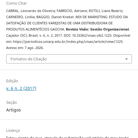
Como Citar
CABRAL, Leonardo de Oliveira; FABRICIO, Adriane; ROTILI, Liane Beatriz;
CARNEIRO, Linéia; BAGGIO, Daniel Knebel. MIX DE MARKETING: ESTUDO DA
SATISFAÇÃO DE CLIENTES VAREJISTAS DE UMA DISTRIBUIDORA DE
PRODUTOS ALIMENTÍCIOS GAÚCHA.
Revista Visão: Gestão Organizacional
,
Caçador (SC), Brasil, v. 6, n. 2, 2017. DOI: 10.33362/visao.v6i2.1225. Disponível
em: https://periodicos.uniarp.edu.br/index.php/visao/article/view/1225.
Acesso em: 7 ago. 2026.
Fomatos de Citação
Edição
v. 6 n. 2 (2017)
Seção
Artigos
Licença