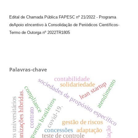
Edital de Chamada Pública FAPESC nº 21/2022
-
Programa
de
Apoio e
Incentivo à Consolidação de Periódicos
Científicos
-
Termo de Outorga nº
2022TR1805
Palavras-chave
contabilidade
sociedades de propósito específico
atendimento
lean startup
solidariedade
compliance
organizações híbridas.
jovens universitários
aeroportos brasileiros
covid-19.
contrato
gestão de riscos
inflação
concessões
adaptação
teste de controle