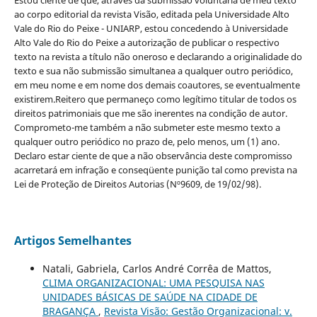
Estou ciente de que, através da submissão voluntária de meu texto
ao corpo editorial da revista Visão, editada pela Universidade Alto
Vale do Rio do Peixe - UNIARP, estou concedendo à Universidade
Alto Vale do Rio do Peixe a autorização de publicar o respectivo
texto na revista a título não oneroso e declarando a originalidade do
texto e sua não submissão simultanea a qualquer outro periódico,
em meu nome e em nome dos demais coautores, se eventualmente
existirem.Reitero que permaneço como legítimo titular de todos os
direitos patrimoniais que me são inerentes na condição de autor.
Comprometo-me também a não submeter este mesmo texto a
qualquer outro periódico no prazo de, pelo menos, um (1) ano.
Declaro estar ciente de que a não observância deste compromisso
acarretará em infração e conseqüente punição tal como prevista na
Lei de Proteção de Direitos Autorias (Nº9609, de 19/02/98).
Artigos Semelhantes
Natali, Gabriela, Carlos André Corrêa de Mattos,
CLIMA ORGANIZACIONAL: UMA PESQUISA NAS
UNIDADES BÁSICAS DE SAÚDE NA CIDADE DE
BRAGANÇA
,
Revista Visão: Gestão Organizacional: v.