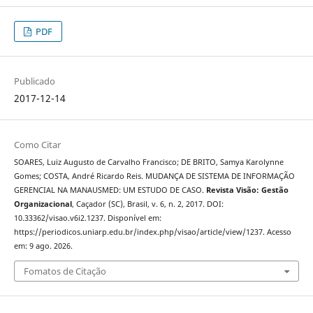
PDF
Publicado
2017-12-14
Como Citar
SOARES, Luiz Augusto de Carvalho Francisco; DE BRITO, Samya Karolynne
Gomes; COSTA, André Ricardo Reis. MUDANÇA DE SISTEMA DE INFORMAÇÃO
GERENCIAL NA MANAUSMED: UM ESTUDO DE CASO.
Revista Visão: Gestão
Organizacional
, Caçador (SC), Brasil, v. 6, n. 2, 2017. DOI:
10.33362/visao.v6i2.1237. Disponível em:
https://periodicos.uniarp.edu.br/index.php/visao/article/view/1237. Acesso
em: 9 ago. 2026.
Fomatos de Citação