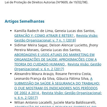
Lei de Proteção de Direitos Autorias (Nº9609, de 19/02/98).
Artigos Semelhantes
Kamilla Radech de Lima, Geneia Lucas dos Santos,
GERAÇÃO Y: COMO ATRAIR E RETER?
,
Revista Visão:
Gestão Organizacional: v. 7 n. 1 (2018)
Sidimar Meira Sagaz, Deison Alencar Lucietto, Jhony
Pereira Moraes, Geneia Lucas dos Santos,
ABORDAGENS E USOS ATUAIS DO MARKETING EM
ORGANIZAÇÕES DE SAÚDE: APROXIMAÇÕES COM A
TEORIA DO CUIDADO HUMANO
,
Revista Visão: Gestão
Organizacional: v. 6 n. 2 (2017)
Alexandro Moura Araujo, Rosane Ferreira Costa,
Leonardo França da Silva, Gláucia Fátima Silva,
A
SUBMISSÃO DA SAÚDE À SEGURANÇA DO TRABALHO:
O QUE MOSTRAM OS INDICADORES NOS PERÍODOS
DE 2002 A 2014
,
Revista Visão: Gestão Organizacional:
v. 6 n. 2 (2017)
Wilian Antonio Locatelli, Juciele Marta Baldissarelli,