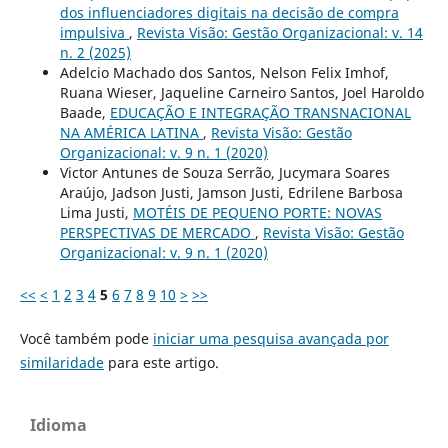
dos influenciadores digitais na decisão de compra
impulsiva
,
Revista Visão: Gestão Organizacional: v. 14
n. 2 (2025)
Adelcio Machado dos Santos, Nelson Felix Imhof,
Ruana Wieser, Jaqueline Carneiro Santos, Joel Haroldo
Baade,
EDUCAÇÃO E INTEGRAÇÃO TRANSNACIONAL
NA AMÉRICA LATINA
,
Revista Visão: Gestão
Organizacional: v. 9 n. 1 (2020)
Victor Antunes de Souza Serrão, Jucymara Soares
Araújo, Jadson Justi, Jamson Justi, Edrilene Barbosa
Lima Justi,
MOTÉIS DE PEQUENO PORTE: NOVAS
PERSPECTIVAS DE MERCADO
,
Revista Visão: Gestão
Organizacional: v. 9 n. 1 (2020)
<<
<
1
2
3
4
5
6
7
8
9
10
>
>>
Você também pode
iniciar uma pesquisa avançada por
similaridade
para este artigo.
Idioma