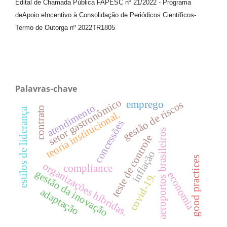
Edital de Chamada Pública FAPESC nº 21/2022
-
Programa
de
Apoio e
Incentivo à Consolidação de Periódicos
Científicos
-
Termo de Outorga nº
2022TR1805
Palavras-chave
setor gastronômico
emprego
gestão de riscos
atendimento
contrato
estilos de liderança
teoria institucional.
concessões
aeroportos brasileiros
teste de controle
inflação
good practices
organizações híbridas.
compliance
gestão da inovação
economia
covid-19.
adaptação