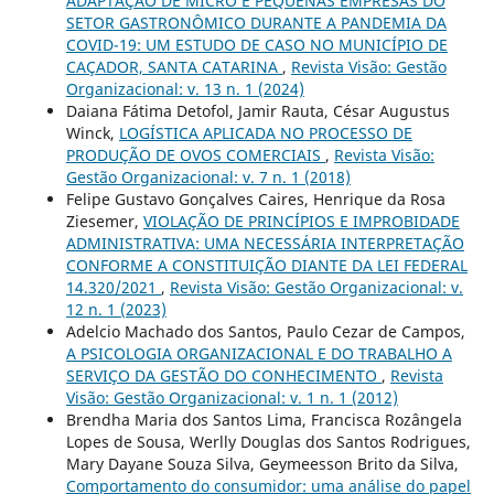
ADAPTAÇÃO DE MICRO E PEQUENAS EMPRESAS DO
SETOR GASTRONÔMICO DURANTE A PANDEMIA DA
COVID-19: UM ESTUDO DE CASO NO MUNICÍPIO DE
CAÇADOR, SANTA CATARINA
,
Revista Visão: Gestão
Organizacional: v. 13 n. 1 (2024)
Daiana Fátima Detofol, Jamir Rauta, César Augustus
Winck,
LOGÍSTICA APLICADA NO PROCESSO DE
PRODUÇÃO DE OVOS COMERCIAIS
,
Revista Visão:
Gestão Organizacional: v. 7 n. 1 (2018)
Felipe Gustavo Gonçalves Caires, Henrique da Rosa
Ziesemer,
VIOLAÇÃO DE PRINCÍPIOS E IMPROBIDADE
ADMINISTRATIVA: UMA NECESSÁRIA INTERPRETAÇÃO
CONFORME A CONSTITUIÇÃO DIANTE DA LEI FEDERAL
14.320/2021
,
Revista Visão: Gestão Organizacional: v.
12 n. 1 (2023)
Adelcio Machado dos Santos, Paulo Cezar de Campos,
A PSICOLOGIA ORGANIZACIONAL E DO TRABALHO A
SERVIÇO DA GESTÃO DO CONHECIMENTO
,
Revista
Visão: Gestão Organizacional: v. 1 n. 1 (2012)
Brendha Maria dos Santos Lima, Francisca Rozângela
Lopes de Sousa, Werlly Douglas dos Santos Rodrigues,
Mary Dayane Souza Silva, Geymeesson Brito da Silva,
Comportamento do consumidor: uma análise do papel