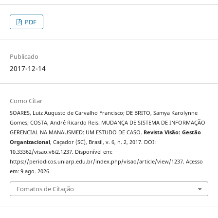
PDF
Publicado
2017-12-14
Como Citar
SOARES, Luiz Augusto de Carvalho Francisco; DE BRITO, Samya Karolynne
Gomes; COSTA, André Ricardo Reis. MUDANÇA DE SISTEMA DE INFORMAÇÃO
GERENCIAL NA MANAUSMED: UM ESTUDO DE CASO.
Revista Visão: Gestão
Organizacional
, Caçador (SC), Brasil, v. 6, n. 2, 2017. DOI:
10.33362/visao.v6i2.1237. Disponível em:
https://periodicos.uniarp.edu.br/index.php/visao/article/view/1237. Acesso
em: 9 ago. 2026.
Fomatos de Citação