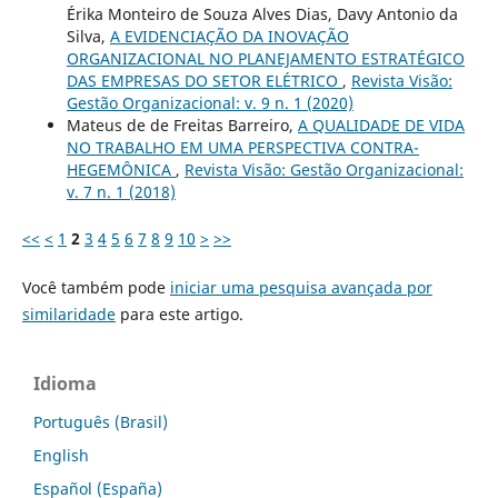
Érika Monteiro de Souza Alves Dias, Davy Antonio da
Silva,
A EVIDENCIAÇÃO DA INOVAÇÃO
ORGANIZACIONAL NO PLANEJAMENTO ESTRATÉGICO
DAS EMPRESAS DO SETOR ELÉTRICO
,
Revista Visão:
Gestão Organizacional: v. 9 n. 1 (2020)
Mateus de de Freitas Barreiro,
A QUALIDADE DE VIDA
NO TRABALHO EM UMA PERSPECTIVA CONTRA-
HEGEMÔNICA
,
Revista Visão: Gestão Organizacional:
v. 7 n. 1 (2018)
<<
<
1
2
3
4
5
6
7
8
9
10
>
>>
Você também pode
iniciar uma pesquisa avançada por
similaridade
para este artigo.
Idioma
Português (Brasil)
English
Español (España)