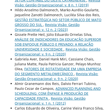
SETOR CONTÁBIL DO OESTE CATARINENSE
,
Revista
Visão: Gestão Organizacional: v. 8 n. 1 (2019)
Hildo Anselmo Dalmonech, Marko Aurélio Goularte,
Jaqueline Zanotti Dalmonech, Luciléa Silva dos Reis,
GESTÃO ESTRATÉGICA NO SETOR PÚBLICO DE MATO
GROSSO DO SUL
,
Revista Visão: Gestão
Organizacional: v. 12 n. 2 (2023)
Gissele Prette Heil, Júlio Eduardo Ornelas Silva,
ANÁLISE DE INDICADORES DA EDUCAÇÃO SUPERIOR
SOB ENFOQUE PÚBLICO E PRIVADO: A RELAÇÃO
UNIVERSIDADE E SOCIEDADE
,
Revista Visão: Gestão
Organizacional: v. 9 n. 2 (2020)
Gabriela Aver, Daniel Hank Miri, Cassiane Chais,
Juliana Matte, Paula Patricia Ganzer, Pelayo Munhoz
Olea,
FATORES DE ROTATIVIDADE EM UMA EMPRESA
DO SEGMENTO METALOMECÂNICO
,
Revista Visão:
Gestão Organizacional: v. 9 n. 2 (2020)
Almir Granemann dos Reis, Dalvio Ferrari Tubino,
Paulo Cezar de Campos,
ADVANCED PLANNING AND
SCHEDULING: COM ÊNFASE À PRODUÇÃO DE
CAPACIDADE FINITA
,
Revista Visão: Gestão
Organizacional: v. 1 n. 1 (2012)
Carlos Eduardo de Oliveira, Carine Vieira Franco Silva,