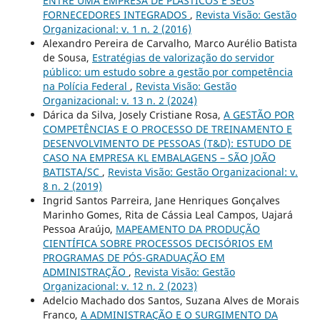
ENTRE UMA EMPRESA DE PLÁSTICOS E SEUS
FORNECEDORES INTEGRADOS
,
Revista Visão: Gestão
Organizacional: v. 1 n. 2 (2016)
Alexandro Pereira de Carvalho, Marco Aurélio Batista
de Sousa,
Estratégias de valorização do servidor
público: um estudo sobre a gestão por competência
na Polícia Federal
,
Revista Visão: Gestão
Organizacional: v. 13 n. 2 (2024)
Dárica da Silva, Josely Cristiane Rosa,
A GESTÃO POR
COMPETÊNCIAS E O PROCESSO DE TREINAMENTO E
DESENVOLVIMENTO DE PESSOAS (T&D): ESTUDO DE
CASO NA EMPRESA KL EMBALAGENS – SÃO JOÃO
BATISTA/SC
,
Revista Visão: Gestão Organizacional: v.
8 n. 2 (2019)
Ingrid Santos Parreira, Jane Henriques Gonçalves
Marinho Gomes, Rita de Cássia Leal Campos, Uajará
Pessoa Araújo,
MAPEAMENTO DA PRODUÇÃO
CIENTÍFICA SOBRE PROCESSOS DECISÓRIOS EM
PROGRAMAS DE PÓS-GRADUAÇÃO EM
ADMINISTRAÇÃO
,
Revista Visão: Gestão
Organizacional: v. 12 n. 2 (2023)
Adelcio Machado dos Santos, Suzana Alves de Morais
Franco,
A ADMINISTRAÇÃO E O SURGIMENTO DA