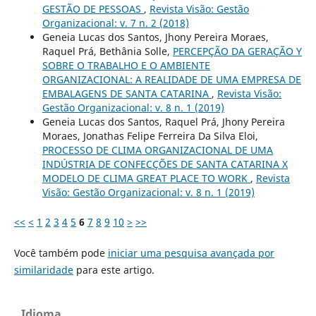
GESTÃO DE PESSOAS
,
Revista Visão: Gestão
Organizacional: v. 7 n. 2 (2018)
Geneia Lucas dos Santos, Jhony Pereira Moraes,
Raquel Prá, Bethânia Solle,
PERCEPÇÃO DA GERAÇÃO Y
SOBRE O TRABALHO E O AMBIENTE
ORGANIZACIONAL: A REALIDADE DE UMA EMPRESA DE
EMBALAGENS DE SANTA CATARINA
,
Revista Visão:
Gestão Organizacional: v. 8 n. 1 (2019)
Geneia Lucas dos Santos, Raquel Prá, Jhony Pereira
Moraes, Jonathas Felipe Ferreira Da Silva Eloi,
PROCESSO DE CLIMA ORGANIZACIONAL DE UMA
INDÚSTRIA DE CONFECÇÕES DE SANTA CATARINA X
MODELO DE CLIMA GREAT PLACE TO WORK
,
Revista
Visão: Gestão Organizacional: v. 8 n. 1 (2019)
<<
<
1
2
3
4
5
6
7
8
9
10
>
>>
Você também pode
iniciar uma pesquisa avançada por
similaridade
para este artigo.
Idioma