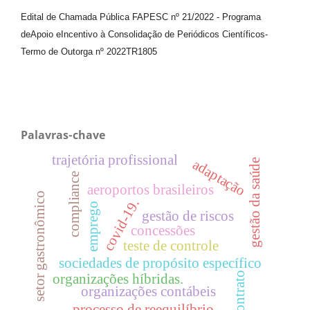
Edital de Chamada Pública FAPESC nº 21/2022
-
Programa
de
Apoio e
Incentivo à Consolidação de Periódicos
Científicos
-
Termo de Outorga nº
2022TR1805
Palavras-chave
trajetória profissional
adaptação
gestão da saúde
compliance
aeroportos brasileiros
setor gastronômico
covid-19.
emprego
gestão de riscos
concessões
teste de controle
sociedades de propósito específico
contrato
organizações híbridas.
organizações contábeis
processo de reequilíbrio