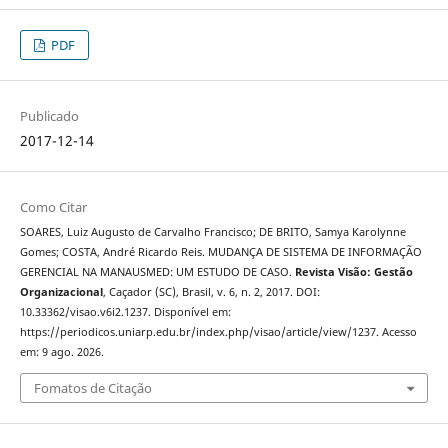
PDF
Publicado
2017-12-14
Como Citar
SOARES, Luiz Augusto de Carvalho Francisco; DE BRITO, Samya Karolynne
Gomes; COSTA, André Ricardo Reis. MUDANÇA DE SISTEMA DE INFORMAÇÃO
GERENCIAL NA MANAUSMED: UM ESTUDO DE CASO.
Revista Visão: Gestão
Organizacional
, Caçador (SC), Brasil, v. 6, n. 2, 2017. DOI:
10.33362/visao.v6i2.1237. Disponível em:
https://periodicos.uniarp.edu.br/index.php/visao/article/view/1237. Acesso
em: 9 ago. 2026.
Fomatos de Citação