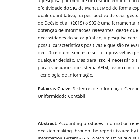
à pesquisa por meio de um estudo empírico-anal
efeitividade do SIG da ManausMed de forma explo
quali-quantitativa, na pesrpectiva de seus gest
de Deósio et al. (2015) o SIG é uma ferramenta 
obtenção de informações relevantes, desde que
necessidades do setor público. A pesquisa concl
possui características positivas e que são relev
decisão e quem sem este seria impossível os ge
qualquer decisão. Mas para isso, é necessário a
para os usuários do sistema AFIM, assim como a
Tecnologia de Informação.
Palavras-Chave
: Sistemas de Informação Gerenci
Uniformidade Contábil.
Abstract
: Accounting produces information rele
decision making through the reports issued by 
information system - GIS, which must have qualit