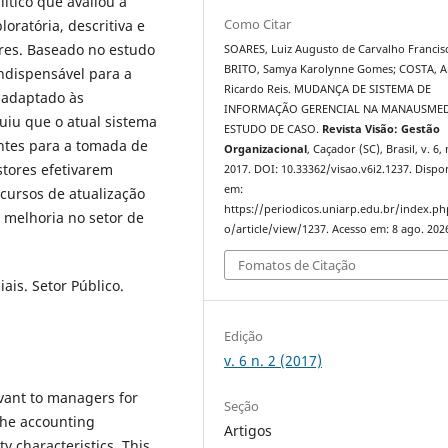
ítico que avaliou a
Como Citar
ratória, descritiva e
ores. Baseado no estudo
SOARES, Luiz Augusto de Carvalho Francis
BRITO, Samya Karolynne Gomes; COSTA, 
indispensável para a
Ricardo Reis. MUDANÇA DE SISTEMA DE
 adaptado às
INFORMAÇÃO GERENCIAL NA MANAUSMED
uiu que o atual sistema
ESTUDO DE CASO.
Revista Visão: Gestão
antes para a tomada de
Organizacional
, Caçador (SC), Brasil, v. 6, 
stores efetivarem
2017. DOI: 10.33362/visao.v6i2.1237. Dispo
em:
 cursos de atualização
https://periodicos.uniarp.edu.br/index.ph
 melhoria no setor de
o/article/view/1237. Acesso em: 8 ago. 202
Fomatos de Citação
ais. Setor Público.
Edição
v. 6 n. 2 (2017)
vant to managers for
Seção
the accounting
Artigos
y characteristics. This