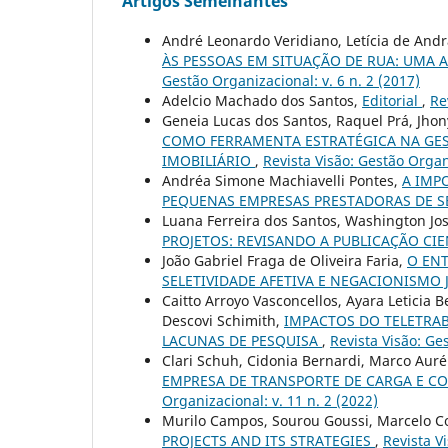
Artigos Semelhantes
André Leonardo Veridiano, Letícia de And
ÀS PESSOAS EM SITUAÇÃO DE RUA: UMA 
Gestão Organizacional: v. 6 n. 2 (2017)
Adelcio Machado dos Santos,
Editorial
,
Re
Geneia Lucas dos Santos, Raquel Prá, Jhon
COMO FERRAMENTA ESTRATÉGICA NA GES
IMOBILIÁRIO
,
Revista Visão: Gestão Organi
Andréa Simone Machiavelli Pontes,
A IMP
PEQUENAS EMPRESAS PRESTADORAS DE 
Luana Ferreira dos Santos, Washington Jo
PROJETOS: REVISANDO A PUBLICAÇÃO CIE
João Gabriel Fraga de Oliveira Faria,
O ENT
SELETIVIDADE AFETIVA E NEGACIONISMO
Caitto Arroyo Vasconcellos, Ayara Leticia 
Descovi Schimith,
IMPACTOS DO TELETRAB
LACUNAS DE PESQUISA
,
Revista Visão: Ge
Clari Schuh, Cidonia Bernardi, Marco Auré
EMPRESA DE TRANSPORTE DE CARGA E CO
Organizacional: v. 11 n. 2 (2022)
Murilo Campos, Sourou Goussi, Marcelo C
PROJECTS AND ITS STRATEGIES
,
Revista V