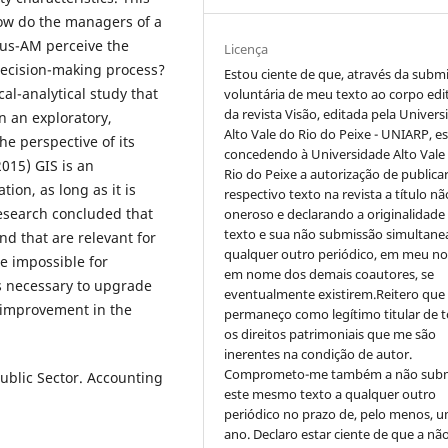
How do the managers of a
aus-AM perceive the
Licença
decision-making process?
Estou ciente de que, através da subm
al-analytical study that
voluntária de meu texto ao corpo edit
da revista Visão, editada pela Univer
n an exploratory,
Alto Vale do Rio do Peixe - UNIARP, e
he perspective of its
concedendo à Universidade Alto Vale
015) GIS is an
Rio do Peixe a autorização de publica
ion, as long as it is
respectivo texto na revista a título nã
research concluded that
oneroso e declarando a originalidade
texto e sua não submissão simultane
nd that are relevant for
qualquer outro periódico, em meu n
e impossible for
em nome dos demais coautores, se
is necessary to upgrade
eventualmente existirem.Reitero que
s improvement in the
permaneço como legítimo titular de 
os direitos patrimoniais que me são
inerentes na condição de autor.
Comprometo-me também a não sub
blic Sector. Accounting
este mesmo texto a qualquer outro
periódico no prazo de, pelo menos, u
ano. Declaro estar ciente de que a nã