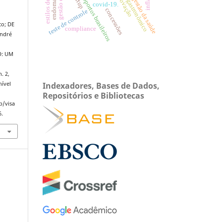
setor gastronômico
aeroportos brasileiros
gestão da saúde
covid-19.
concessões
teste de controle
co; DE
compliance
André
: UM
n. 2,
Indexadores, Bases de Dados,
nível
Repositórios e Bibliotecas
p/visa
6.