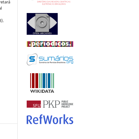
retará
l
8).