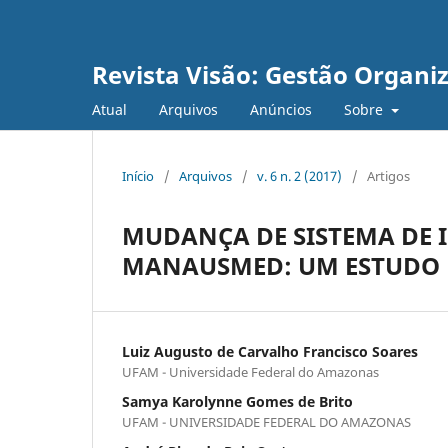
Revista Visão: Gestão Organi
Atual
Arquivos
Anúncios
Sobre
Início
/
Arquivos
/
v. 6 n. 2 (2017)
/
Artigos
MUDANÇA DE SISTEMA DE
MANAUSMED: UM ESTUDO 
Luiz Augusto de Carvalho Francisco Soares
UFAM - Universidade Federal do Amazonas
Samya Karolynne Gomes de Brito
UFAM - UNIVERSIDADE FEDERAL DO AMAZONAS