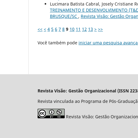
Lucimara Batista Cabral, Josely Cristiane 
TREINAMENTO E DESENVOLVIMENTO (T&D)
BRUSQUE/SC
,
Revista Visão: Gestão Organi
<<
<
4
5
6
7
8
9
10
11
12
13
>
>>
Você também pode
iniciar uma pesquisa avança
Revista Visão: Gestão Organizacional (ISSN 223
Revista vinculada ao Programa de Pós-Graduaçã
Revista Visão: Gestão Organizacio