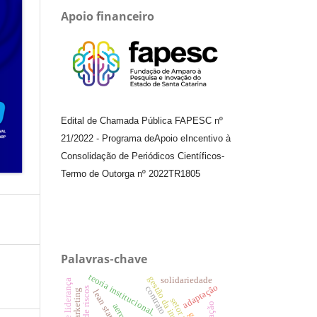
Apoio financeiro
Edital de Chamada Pública FAPESC nº
21/2022
-
Programa de
Apoio e
Incentivo à
Consolidação de Periódicos
Científicos
-
Termo de Outorga nº
2022TR1805
Palavras-chave
teoria institucional.
gestão da inovação
solidariedade
estilos de liderança
adaptação
contrato
gestão de riscos
endomarketing
lean startup
inflação