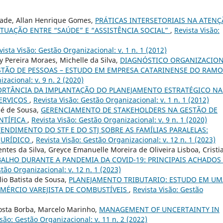
rade, Allan Henrique Gomes,
PRÁTICAS INTERSETORIAIS NA ATEN
ATUAÇÃO ENTRE “SAÚDE” E “ASSISTÊNCIA SOCIAL”
,
Revista Visão:
vista Visão: Gestão Organizacional: v. 1 n. 1 (2012)
y Pereira Moraes, Michelle da Silva,
DIAGNÓSTICO ORGANIZACIO
TÃO DE PESSOAS – ESTUDO EM EMPRESA CATARINENSE DO RAMO
zacional: v. 9 n. 2 (2020)
ORTÂNCIA DA IMPLANTAÇÃO DO PLANEJAMENTO ESTRATÉGICO NA
SERVIÇOS
,
Revista Visão: Gestão Organizacional: v. 1 n. 1 (2012)
sé de Sousa,
GERENCIAMENTO DE STAKEHOLDERS NA GESTÃO DE
NTÍFICA
,
Revista Visão: Gestão Organizacional: v. 9 n. 1 (2020)
ENDIMENTO DO STF E DO STJ SOBRE AS FAMÍLIAS PARALELAS:
 JURÍDICO
,
Revista Visão: Gestão Organizacional: v. 12 n. 1 (2023)
Bentes da Silva, Greyce Emanuelle Moreira de Oliveira Lisboa, Cristi
ALHO DURANTE A PANDEMIA DA COVID-19: PRINCIPAIS ACHADOS 
stão Organizacional: v. 12 n. 1 (2023)
lio Batista de Sousa,
PLANEJAMENTO TRIBUTARIO: ESTUDO EM UM
MÉRCIO VAREJISTA DE COMBUSTÍVEIS
,
Revista Visão: Gestão
osta Borba, Marcelo Marinho,
MANAGEMENT OF UNCERTAINTY IN
isão: Gestão Organizacional: v. 11 n. 2 (2022)