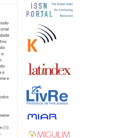
issão
orial
sidade
stou
 do
r o
o
 do
a a
ome e
todos
meter
m (1)
o