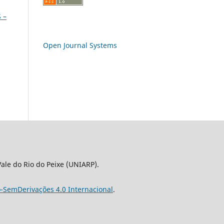
 –
Open Journal Systems
le do Rio do Peixe (UNIARP).
-SemDerivações 4.0 Internacional
.