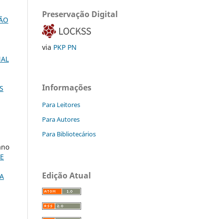
Preservação Digital
ÇÃO
via
PKP PN
NAL
Informações
S
Para Leitores
Para Autores
Para Bibliotecários
ano
E
Edição Atual
A