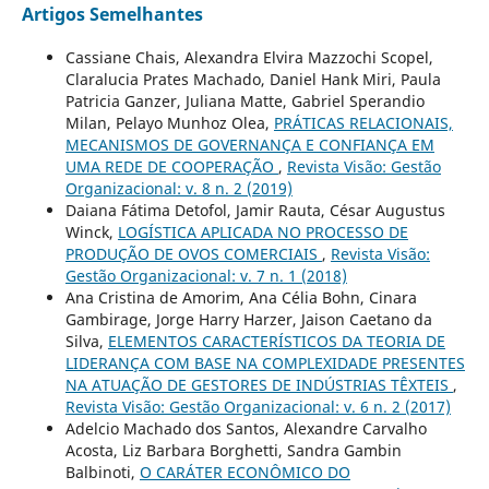
Artigos Semelhantes
Cassiane Chais, Alexandra Elvira Mazzochi Scopel,
Claralucia Prates Machado, Daniel Hank Miri, Paula
Patricia Ganzer, Juliana Matte, Gabriel Sperandio
Milan, Pelayo Munhoz Olea,
PRÁTICAS RELACIONAIS,
MECANISMOS DE GOVERNANÇA E CONFIANÇA EM
UMA REDE DE COOPERAÇÃO
,
Revista Visão: Gestão
Organizacional: v. 8 n. 2 (2019)
Daiana Fátima Detofol, Jamir Rauta, César Augustus
Winck,
LOGÍSTICA APLICADA NO PROCESSO DE
PRODUÇÃO DE OVOS COMERCIAIS
,
Revista Visão:
Gestão Organizacional: v. 7 n. 1 (2018)
Ana Cristina de Amorim, Ana Célia Bohn, Cinara
Gambirage, Jorge Harry Harzer, Jaison Caetano da
Silva,
ELEMENTOS CARACTERÍSTICOS DA TEORIA DE
LIDERANÇA COM BASE NA COMPLEXIDADE PRESENTES
NA ATUAÇÃO DE GESTORES DE INDÚSTRIAS TÊXTEIS
,
Revista Visão: Gestão Organizacional: v. 6 n. 2 (2017)
Adelcio Machado dos Santos, Alexandre Carvalho
Acosta, Liz Barbara Borghetti, Sandra Gambin
Balbinoti,
O CARÁTER ECONÔMICO DO