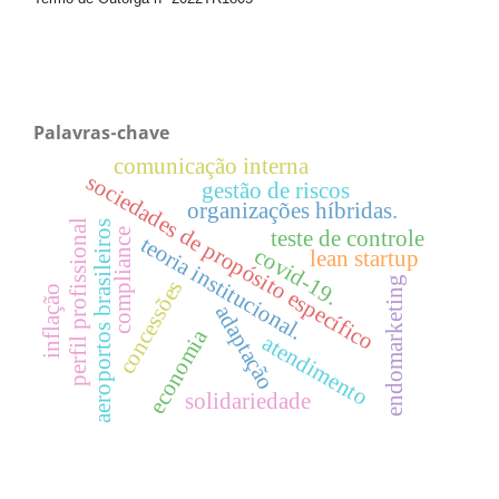
Palavras-chave
comunicação interna
sociedades de propósito específico
gestão de riscos
organizações híbridas.
perfil profissional
aeroportos brasileiros
teste de controle
compliance
teoria institucional.
covid-19.
lean startup
endomarketing
concessões
inflação
adaptação
economia
atendimento
solidariedade