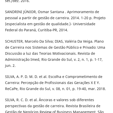
set./dez. 2016.
SANDRINI JÚNIOR, Osmar Santana . Aprimoramento de
pessoal a partir de gestão de carreira. 2014. 1-20 p. Projeto
(especialista em gestão de qualidade.)- Universidade
Federal do Paraná, Curitiba-PR, 2014.
SCHUSTER, Marcelo Da Silva; DIAS, Valéria Da Veiga. Plano
de Carreira nos Sistemas de Gestão Público e Privado: Uma
Discussão a luz das Teorias Motivacionais. Revista de
Administração Imed, Rio Grande do Sul, v. 2, n. 1, p. 1-17,
jun. 2.
SILVA, A. P. D. M. D. et al. Escolha e Comprometimento de
Carreira: Percepção de Profissionais das Gerações X E Y.
ReCaPe, Rio Grande do Sul, v. 08, n. 01, p. 19-40, mar. 2018.
SILVA, R. C. D. et al. Âncoras e valores sob diferentes
perspectivas da gestão de carreira. Revista Brasileira de
Gestão de Negócios Review of Business Management, São