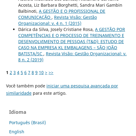
Acosta, Liz Barbara Borghetti, Sandra Mari Gambin
Balbinoti,
A GESTÃO E O PROFISSIONAL DE
COMUNICAÇÃO
,
Revista Visão: Gestão
Organizacional: v. 4 n. 1 (2015)
Dárica da Silva, Josely Cristiane Rosa,
A GESTÃO POR
COMPETÊNCIAS E O PROCESSO DE TREINAMENTO E
DESENVOLVIMENTO DE PESSOAS (T&D): ESTUDO DE
CASO NA EMPRESA KL EMBALAGENS – SÃO JOÃO
BATISTA/SC
,
Revista Visão: Gestão Organizacional: v.
8 n. 2 (2019)
1
2
3
4
5
6
7
8
9
10
>
>>
Você também pode
iniciar uma pesquisa avançada por
similaridade
para este artigo.
Idioma
Português (Brasil)
English