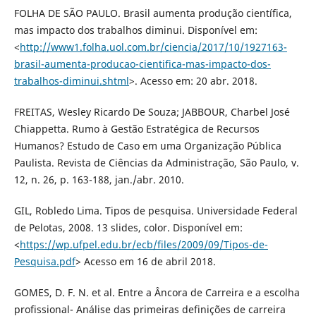
FOLHA DE SÃO PAULO. Brasil aumenta produção científica,
mas impacto dos trabalhos diminui. Disponível em:
<
http://www1.folha.uol.com.br/ciencia/2017/10/1927163-
brasil-aumenta-producao-cientifica-mas-impacto-dos-
trabalhos-diminui.shtml
>. Acesso em: 20 abr. 2018.
FREITAS, Wesley Ricardo De Souza; JABBOUR, Charbel José
Chiappetta. Rumo à Gestão Estratégica de Recursos
Humanos? Estudo de Caso em uma Organização Pública
Paulista. Revista de Ciências da Administração, São Paulo, v.
12, n. 26, p. 163-188, jan./abr. 2010.
GIL, Robledo Lima. Tipos de pesquisa. Universidade Federal
de Pelotas, 2008. 13 slides, color. Disponível em:
<
https://wp.ufpel.edu.br/ecb/files/2009/09/Tipos-de-
Pesquisa.pdf
> Acesso em 16 de abril 2018.
GOMES, D. F. N. et al. Entre a Âncora de Carreira e a escolha
profissional- Análise das primeiras definições de carreira