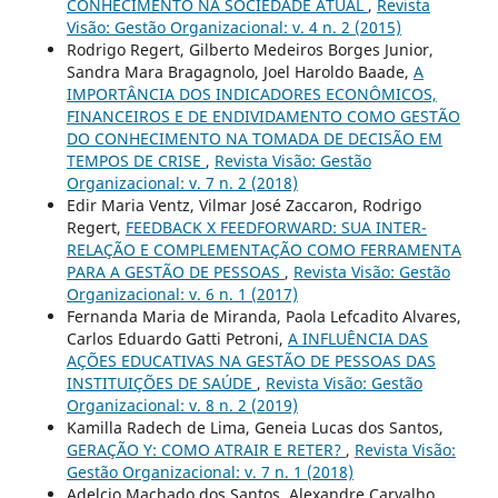
CONHECIMENTO NA SOCIEDADE ATUAL
,
Revista
Visão: Gestão Organizacional: v. 4 n. 2 (2015)
Rodrigo Regert, Gilberto Medeiros Borges Junior,
Sandra Mara Bragagnolo, Joel Haroldo Baade,
A
IMPORTÂNCIA DOS INDICADORES ECONÔMICOS,
FINANCEIROS E DE ENDIVIDAMENTO COMO GESTÃO
DO CONHECIMENTO NA TOMADA DE DECISÃO EM
TEMPOS DE CRISE
,
Revista Visão: Gestão
Organizacional: v. 7 n. 2 (2018)
Edir Maria Ventz, Vilmar José Zaccaron, Rodrigo
Regert,
FEEDBACK X FEEDFORWARD: SUA INTER-
RELAÇÃO E COMPLEMENTAÇÃO COMO FERRAMENTA
PARA A GESTÃO DE PESSOAS
,
Revista Visão: Gestão
Organizacional: v. 6 n. 1 (2017)
Fernanda Maria de Miranda, Paola Lefcadito Alvares,
Carlos Eduardo Gatti Petroni,
A INFLUÊNCIA DAS
AÇÕES EDUCATIVAS NA GESTÃO DE PESSOAS DAS
INSTITUIÇÕES DE SAÚDE
,
Revista Visão: Gestão
Organizacional: v. 8 n. 2 (2019)
Kamilla Radech de Lima, Geneia Lucas dos Santos,
GERAÇÃO Y: COMO ATRAIR E RETER?
,
Revista Visão:
Gestão Organizacional: v. 7 n. 1 (2018)
Adelcio Machado dos Santos, Alexandre Carvalho