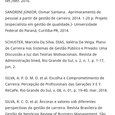
set./dez. 2016.
SANDRINI JÚNIOR, Osmar Santana . Aprimoramento de
pessoal a partir de gestão de carreira. 2014. 1-20 p. Projeto
(especialista em gestão de qualidade.)- Universidade
Federal do Paraná, Curitiba-PR, 2014.
SCHUSTER, Marcelo Da Silva; DIAS, Valéria Da Veiga. Plano
de Carreira nos Sistemas de Gestão Público e Privado: Uma
Discussão a luz das Teorias Motivacionais. Revista de
Administração Imed, Rio Grande do Sul, v. 2, n. 1, p. 1-17,
jun. 2.
SILVA, A. P. D. M. D. et al. Escolha e Comprometimento de
Carreira: Percepção de Profissionais das Gerações X E Y.
ReCaPe, Rio Grande do Sul, v. 08, n. 01, p. 19-40, mar. 2018.
SILVA, R. C. D. et al. Âncoras e valores sob diferentes
perspectivas da gestão de carreira. Revista Brasileira de
Gestão de Negócios Review of Business Management, São