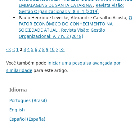
EMBALAGENS DE SANTA CATARINA
,
Revista Visão:
Gestão Organizacional: v. 8 n. 1 (2019)
Paulo Henrique Levecke, Alexandre Carvalho Acosta,
O
FATOR ECONÔMICO DO CONHECIMENTO NA
SOCIEDADE ATUAL
,
Revista Visão: Gestão
Organizacional: v. 7 n. 2 (2018)
<<
<
1
2
3
4
5
6
7
8
9
10
>
>>
Você também pode
iniciar uma pesquisa avançada por
similaridade
para este artigo.
Idioma
Português (Brasil)
English
Español (España)