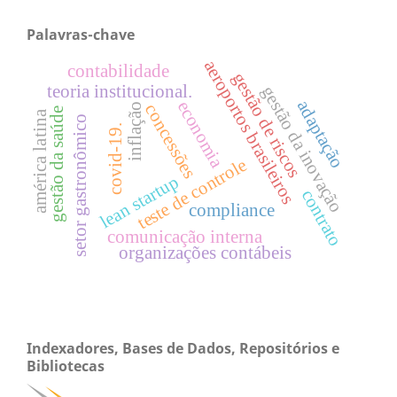
Palavras-chave
aeroportos brasileiros
contabilidade
gestão de riscos
teoria institucional.
gestão da inovação
adaptação
economia
concessões
inflação
gestão da saúde
américa latina
setor gastronômico
covid-19.
teste de controle
lean startup
contrato
compliance
comunicação interna
organizações contábeis
Indexadores, Bases de Dados, Repositórios e
Bibliotecas