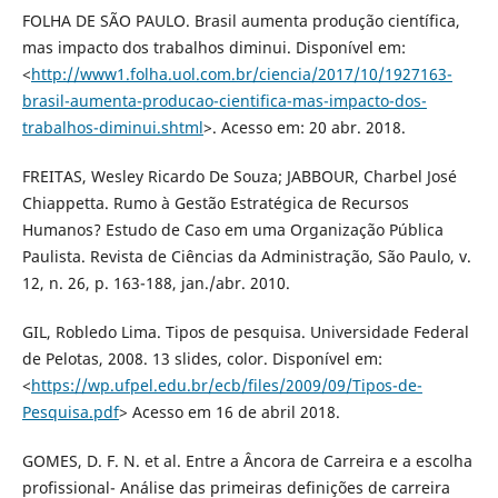
FOLHA DE SÃO PAULO. Brasil aumenta produção científica,
mas impacto dos trabalhos diminui. Disponível em:
<
http://www1.folha.uol.com.br/ciencia/2017/10/1927163-
brasil-aumenta-producao-cientifica-mas-impacto-dos-
trabalhos-diminui.shtml
>. Acesso em: 20 abr. 2018.
FREITAS, Wesley Ricardo De Souza; JABBOUR, Charbel José
Chiappetta. Rumo à Gestão Estratégica de Recursos
Humanos? Estudo de Caso em uma Organização Pública
Paulista. Revista de Ciências da Administração, São Paulo, v.
12, n. 26, p. 163-188, jan./abr. 2010.
GIL, Robledo Lima. Tipos de pesquisa. Universidade Federal
de Pelotas, 2008. 13 slides, color. Disponível em:
<
https://wp.ufpel.edu.br/ecb/files/2009/09/Tipos-de-
Pesquisa.pdf
> Acesso em 16 de abril 2018.
GOMES, D. F. N. et al. Entre a Âncora de Carreira e a escolha
profissional- Análise das primeiras definições de carreira