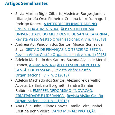
Artigos Semelhantes
Silvia Marina Rigo, Gilberto Medeiros Borges Junior,
Liliane Josefa Orso Pinheiro, Cristina Keiko Yamaguchi,
Rodrigo Regert,
A INTERDISCIPLINARIDADE NO
ENSINO DA ADMINISTRAÇÃO: ESTUDO NUMA
UNIVERSIDADE DO MEIO OESTE DE SANTA CATARINA
,
Revista Visão: Gestão Organizacional: v. 7 n. 1 (2018)
Andreia Ap. Pandolfi dos Santos, Moacir Gomes da
Silva,
GESTÃO DE FINANÇAS NO TERCEIRO SETOR
,
Revista Visão: Gestão Organizacional: v. 4 n. 1 (2015)
Adelcio Machado dos Santos, Suzana Alves de Morais
Franco,
A ADMINISTRAÇÃO E O SURGIMENTO DA
GESTÃO DE PESSOAS
,
Revista Visão: Gestão
Organizacional: v. 7 n. 2 (2018)
Adelcio Machado dos Santos, Alexandre Carvalho
Acosta, Liz Barbara Borghetti, Sandra Gambin
Balbinoti,
EMPREENDEDORISMO: INOVAÇÃO,
CRIATIVIDADE E LIDERANÇA
,
Revista Visão: Gestão
Organizacional: v. 1 n. 1 (2016)
Ana Célia Bohn, Eliane Chaves Camilo Leite, Isabel
Cristina Bohn Vieira,
DANO MORAL: PROTEÇÃO