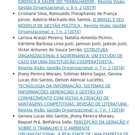
JURÍDICA À SAÚDE DO TRABALHADOR
,
Revista Visão:
Gestão Organizacional: v. 8 n. 2 (2019)
Cristiane Silva, Romualdo Theophanes de França
Júnior, Adelcio Machado dos Santos,
O BRASIL E SEU
MODELO DE GESTÃO POLÍTICA
,
Revista Visão: Gestão
Organizacional: v. 1 n. 2 (2016)
Larissa Araújo Pereira, Natália Almeida Picinin,
Edrilene Barbosa Lima Justi, Jamson Justi, Jadson Justi,
Victor Antunes de Souza Serrão,
ESTRUTURA
ORGANIZACIONAL E GOVERNANÇA: UM ESTUDO DE
CASO EM UMA INSTITUIÇÃO COOPERATIVISTA
,
Revista Visão: Gestão Organizacional: v. 7 n. 2 (2018)
Jhony Pereira Moraes, Sidimar Meira Sagaz, Geneia
Lucas dos Santos, Deison Alencar Lucietto,
TECNOLOGIA DA INFORMAÇÃO, SISTEMAS DE
INFORMAÇÕES GERENCIAIS E GESTÃO DO
CONHECIMENTO COM VISTAS À CRIAÇÃO DE
VANTAGENS COMPETITIVAS: REVISÃO DE LITERATURA
,
Revista Visão: Gestão Organizacional: v. 7 n. 1 (2018)
Geneia Lucas dos Santos, Jhony Pereira Moraes,
Raquel Prá, Bethânia Solle,
PERCEPÇÃO DA GERAÇÃO Y
SOBRE O TRABALHO E O AMBIENTE
ORGANIZACIONAL: A REALIDADE DE UMA EMPRESA DE