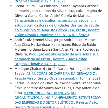
Organizacional: v. 12 n. 1 (2023)
Brena Tallita Silva Pinheiro, Jéssica Laynara Cardoso
Campelo, John Lennon da Silva Costa, Luiza Regina de
Oliveira Gama, Carlos André Corrêa de Mattos,
Características e desafios na gestão da saúde: um
estudo com gestores de Unidades Básicas de Saúde
no município de Augusto Corrêa - Pa, Brasil
,
Revista
Visão: Gestão Organizacional: v. 14 n. 1 (2025)
André Luiz Emmel Silva, Jorge André Ribas Moraes,
Ana Clara Hackenhaar Kellermann, Eduardo Baldo
Moraes, Jordana Louise Sant’Ana, Pâmela Rodrigues
Oliveira,
Produção enxuta: estado da arte sobre sua
abrangência no Brasil
,
Revista Visão: Gestão
Organizacional: v. 14 n. 1 (2025)
Monique Chaicoski , Josiéli Varela Forlin, Joel Haroldo
Baade,
AS ÂNCORAS DE CARREIRA DA GERAÇÃO Z
,
Revista Visão: Gestão Organizacional: v. 10 n. 2 (2021)
Carlos Eduardo de Oliveira, Carine Vieira Franco Silva,
Érika Monteiro de Souza Alves Dias, Davy Antonio da
Silva,
A EVIDENCIAÇÃO DA INOVAÇÃO
ORGANIZACIONAL NO PLANEJAMENTO ESTRATÉGICO
DAS EMPRESAS DO SETOR ELÉTRICO
,
Revista Visão:
Gestão Organizacional: v. 9 n. 1 (2020)