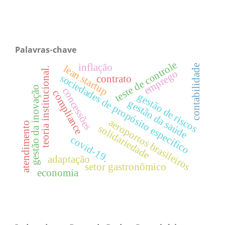
Palavras-chave
teste de controle
inflação
contabilidade
lean startup
teoria institucional.
emprego
sociedades de propósito específico
contrato
gestão da inovação
concessões
compliance
gestão de riscos
gestão da saúde
aeroportos brasileiros
atendimento
solidariedade
covid-19.
adaptação
setor gastronômico
economia