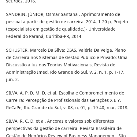
set./dez. 2016.
SANDRINI JÚNIOR, Osmar Santana . Aprimoramento de
pessoal a partir de gestão de carreira. 2014. 1-20 p. Projeto
(especialista em gestão de qualidade.)- Universidade
Federal do Paraná, Curitiba-PR, 2014.
SCHUSTER, Marcelo Da Silva; DIAS, Valéria Da Veiga. Plano
de Carreira nos Sistemas de Gestão Público e Privado: Uma
Discussão a luz das Teorias Motivacionais. Revista de
Administração Imed, Rio Grande do Sul, v. 2, n. 1, p. 1-17,
jun. 2.
SILVA, A. P. D. M. D. et al. Escolha e Comprometimento de
Carreira: Percepção de Profissionais das Gerações X E Y.
ReCaPe, Rio Grande do Sul, v. 08, n. 01, p. 19-40, mar. 2018.
SILVA, R. C. D. et al. Âncoras e valores sob diferentes
perspectivas da gestão de carreira. Revista Brasileira de
Gestão de Negócios Review of Business Management, São