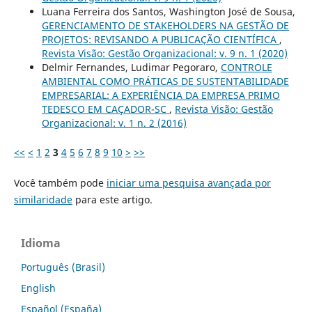
Luana Ferreira dos Santos, Washington José de Sousa,
GERENCIAMENTO DE STAKEHOLDERS NA GESTÃO DE
PROJETOS: REVISANDO A PUBLICAÇÃO CIENTÍFICA
,
Revista Visão: Gestão Organizacional: v. 9 n. 1 (2020)
Delmir Fernandes, Ludimar Pegoraro,
CONTROLE
AMBIENTAL COMO PRÁTICAS DE SUSTENTABILIDADE
EMPRESARIAL: A EXPERIÊNCIA DA EMPRESA PRIMO
TEDESCO EM CAÇADOR-SC
,
Revista Visão: Gestão
Organizacional: v. 1 n. 2 (2016)
<<
<
1
2
3
4
5
6
7
8
9
10
>
>>
Você também pode
iniciar uma pesquisa avançada por
similaridade
para este artigo.
Idioma
Português (Brasil)
English
Español (España)