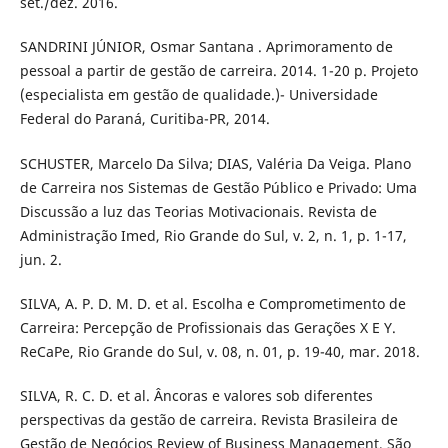
set./dez. 2016.
SANDRINI JÚNIOR, Osmar Santana . Aprimoramento de
pessoal a partir de gestão de carreira. 2014. 1-20 p. Projeto
(especialista em gestão de qualidade.)- Universidade
Federal do Paraná, Curitiba-PR, 2014.
SCHUSTER, Marcelo Da Silva; DIAS, Valéria Da Veiga. Plano
de Carreira nos Sistemas de Gestão Público e Privado: Uma
Discussão a luz das Teorias Motivacionais. Revista de
Administração Imed, Rio Grande do Sul, v. 2, n. 1, p. 1-17,
jun. 2.
SILVA, A. P. D. M. D. et al. Escolha e Comprometimento de
Carreira: Percepção de Profissionais das Gerações X E Y.
ReCaPe, Rio Grande do Sul, v. 08, n. 01, p. 19-40, mar. 2018.
SILVA, R. C. D. et al. Âncoras e valores sob diferentes
perspectivas da gestão de carreira. Revista Brasileira de
Gestão de Negócios Review of Business Management, São