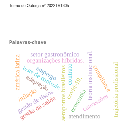
Termo de Outorga nº
2022TR1805
Palavras-chave
teoria institucional.
setor gastronômico
américa latina
organizações híbridas.
trajetória profissional
contrato
compliance
teste de controle
emprego
aeroportos brasileiros
adaptação
covid-19.
inflação
economia
gestão de riscos
concessões
gestão da saúde
atendimento