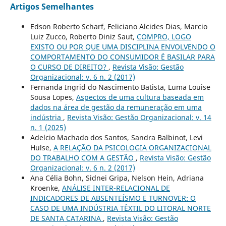
Artigos Semelhantes
Edson Roberto Scharf, Feliciano Alcides Dias, Marcio
Luiz Zucco, Roberto Diniz Saut,
COMPRO, LOGO
EXISTO OU POR QUE UMA DISCIPLINA ENVOLVENDO O
COMPORTAMENTO DO CONSUMIDOR É BASILAR PARA
O CURSO DE DIREITO?
,
Revista Visão: Gestão
Organizacional: v. 6 n. 2 (2017)
Fernanda Ingrid do Nascimento Batista, Luma Louise
Sousa Lopes,
Aspectos de uma cultura baseada em
dados na área de gestão da remuneração em uma
indústria
,
Revista Visão: Gestão Organizacional: v. 14
n. 1 (2025)
Adelcio Machado dos Santos, Sandra Balbinot, Levi
Hulse,
A RELAÇÃO DA PSICOLOGIA ORGANIZACIONAL
DO TRABALHO COM A GESTÃO
,
Revista Visão: Gestão
Organizacional: v. 6 n. 2 (2017)
Ana Célia Bohn, Sidnei Gripa, Nelson Hein, Adriana
Kroenke,
ANÁLISE INTER-RELACIONAL DE
INDICADORES DE ABSENTEÍSMO E TURNOVER: O
CASO DE UMA INDÚSTRIA TÊXTIL DO LITORAL NORTE
DE SANTA CATARINA
,
Revista Visão: Gestão