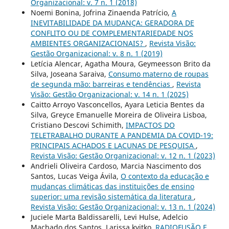
Organizacional: v. 7 n. 1 (2018)
Noemi Bonina, Jofrina Zinaenda Patrício,
A
INEVITABILIDADE DA MUDANÇA: GERADORA DE
CONFLITO OU DE COMPLEMENTARIEDADE NOS
AMBIENTES ORGANIZACIONAIS?
,
Revista Visão:
Gestão Organizacional: v. 8 n. 1 (2019)
Letícia Alencar, Agatha Moura, Geymeesson Brito da
Silva, Joseana Saraiva,
Consumo materno de roupas
de segunda mão: barreiras e tendências
,
Revista
Visão: Gestão Organizacional: v. 14 n. 1 (2025)
Caitto Arroyo Vasconcellos, Ayara Leticia Bentes da
Silva, Greyce Emanuelle Moreira de Oliveira Lisboa,
Cristiano Descovi Schimith,
IMPACTOS DO
TELETRABALHO DURANTE A PANDEMIA DA COVID-19:
PRINCIPAIS ACHADOS E LACUNAS DE PESQUISA
,
Revista Visão: Gestão Organizacional: v. 12 n. 1 (2023)
Andrieli Oliveira Cardoso, Marcia Nascimento dos
Santos, Lucas Veiga Ávila,
O contexto da educação e
mudanças climáticas das instituições de ensino
superior: uma revisão sistemática da literatura
,
Revista Visão: Gestão Organizacional: v. 13 n. 1 (2024)
Juciele Marta Baldissarelli, Levi Hulse, Adelcio
Machado dos Santos, Larissa kvitko,
RADIOFUSÃO E