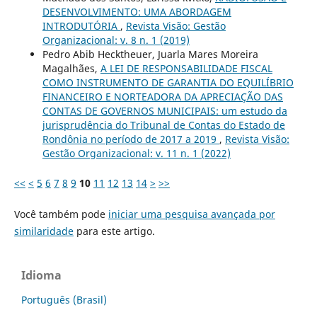
DESENVOLVIMENTO: UMA ABORDAGEM
INTRODUTÓRIA
,
Revista Visão: Gestão
Organizacional: v. 8 n. 1 (2019)
Pedro Abib Hecktheuer, Juarla Mares Moreira
Magalhães,
A LEI DE RESPONSABILIDADE FISCAL
COMO INSTRUMENTO DE GARANTIA DO EQUILÍBRIO
FINANCEIRO E NORTEADORA DA APRECIAÇÃO DAS
CONTAS DE GOVERNOS MUNICIPAIS: um estudo da
jurisprudência do Tribunal de Contas do Estado de
Rondônia no período de 2017 a 2019
,
Revista Visão:
Gestão Organizacional: v. 11 n. 1 (2022)
<<
<
5
6
7
8
9
10
11
12
13
14
>
>>
Você também pode
iniciar uma pesquisa avançada por
similaridade
para este artigo.
Idioma
Português (Brasil)