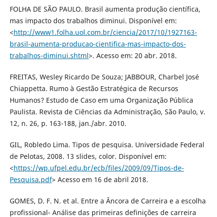
FOLHA DE SÃO PAULO. Brasil aumenta produção científica,
mas impacto dos trabalhos diminui. Disponível em:
<
http://www1.folha.uol.com.br/ciencia/2017/10/1927163-
brasil-aumenta-producao-cientifica-mas-impacto-dos-
trabalhos-diminui.shtml
>. Acesso em: 20 abr. 2018.
FREITAS, Wesley Ricardo De Souza; JABBOUR, Charbel José
Chiappetta. Rumo à Gestão Estratégica de Recursos
Humanos? Estudo de Caso em uma Organização Pública
Paulista. Revista de Ciências da Administração, São Paulo, v.
12, n. 26, p. 163-188, jan./abr. 2010.
GIL, Robledo Lima. Tipos de pesquisa. Universidade Federal
de Pelotas, 2008. 13 slides, color. Disponível em:
<
https://wp.ufpel.edu.br/ecb/files/2009/09/Tipos-de-
Pesquisa.pdf
> Acesso em 16 de abril 2018.
GOMES, D. F. N. et al. Entre a Âncora de Carreira e a escolha
profissional- Análise das primeiras definições de carreira