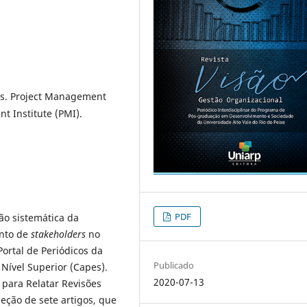
os. Project Management
 Institute (PMI).
PDF
ão sistemática da
ento de
stakeholders
no
Portal de Periódicos da
Publicado
Nível Superior (Capes).
2020-07-13
ns para Relatar Revisões
leção de sete artigos, que