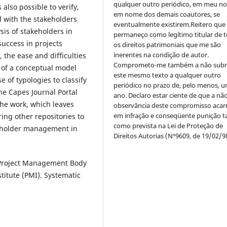
qualquer outro periódico, em meu n
lso possible to verify,
em nome dos demais coautores, se
 with the stakeholders
eventualmente existirem.Reitero que
sis of stakeholders in
permaneço como legítimo titular de 
success in projects
os direitos patrimoniais que me são
inerentes na condição de autor.
 the ease and difficulties
Comprometo-me também a não sub
 of a conceptual model
este mesmo texto a qualquer outro
of typologies to classify
periódico no prazo de, pelo menos, u
the Capes Journal Portal
ano. Declaro estar ciente de que a nã
the work, which leaves
observância deste compromisso acar
em infração e conseqüente punição ta
ing other repositories to
como prevista na Lei de Proteção de
keholder management in
Direitos Autorias (Nº9609, de 19/02/9
Project Management Body
itute (PMI). Systematic