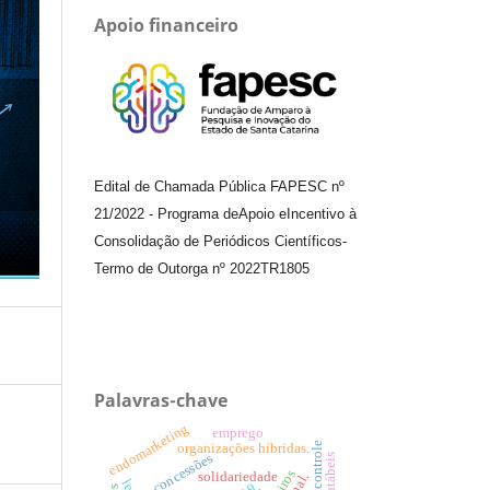
Apoio financeiro
Edital de Chamada Pública FAPESC nº
21/2022
-
Programa de
Apoio e
Incentivo à
Consolidação de Periódicos
Científicos
-
Termo de Outorga nº
2022TR1805
Palavras-chave
endomarketing
emprego
teste de controle
organizações híbridas.
concessões
solidariedade