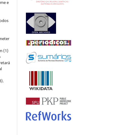
ome e
todos
meter
m (1)
o
retará
l
8).