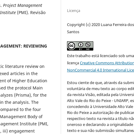
s.
Project Management
Licença
nstitute
(PMI). Revisão
Copyright (c) 2020 Luana Ferreira do
Santos
AGEMENT: REVIEWING
Este trabalho está licenciado sob um
licença
Creative Commons Attribution
ic literature review on
NonCommercial 4.0 International Lic
xed articles in the
ent of Higher Education
Estou ciente de que, através da subm
used the protocol Main
voluntária de meu texto ao corpo edit
da revista Visão, editada pela Univer
lyzes (Prisma), for the
Alto Vale do Rio do Peixe - UNIARP, e
in the analysis. The
concedendo à Universidade Alto Vale
 compared to the four
Rio do Peixe a autorização de publica
t Management Body of
respectivo texto na revista a título nã
agement Institute (PMI,
oneroso e declarando a originalidade
texto e sua não submissão simultane
g, iii) engagement