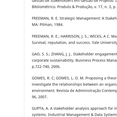
Gestão de Stakeholders em Gestão de Projetos:
Bibliométrico. Produto & Produção, v. 17, n. 3, p.
FREEMAN, R. E. Strategic Management: A Stakeh
MA: Pitman, 1984.
FREEMAN, R. E.; HARRISON, J. S.; WICKS, A C. Ma
Survival, reputation, and success. Yale Universit
GAO, S. S.; ZHANG, J. J.. Stakeholder engagement
corporate sustainability. Business Process Mana
p.722-740, 2006.
GOMES, R. C; GOMES, L. O. M. Proposing a theor
investigate the relationships between an organiz
environment. Revista de Administração Contempor
96, 2007.
GUPTA, A. A stakeholder analysis approach for i
systems. Industrial Management & Data Systems, v