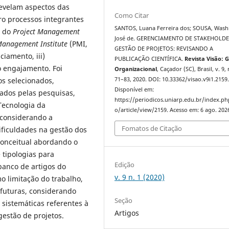
revelam aspectos das
Como Citar
o processos integrantes
SANTOS, Luana Ferreira dos; SOUSA, Wash
, do
Project Management
José de. GERENCIAMENTO DE STAKEHOLDE
Management Institute
(PMI,
GESTÃO DE PROJETOS: REVISANDO A
ciamento, iii)
PUBLICAÇÃO CIENTÍFICA.
Revista Visão: 
o engajamento. Foi
Organizacional
, Caçador (SC), Brasil, v. 9, 
os selecionados,
71–83, 2020. DOI: 10.33362/visao.v9i1.2159
Disponível em:
dos pelas pesquisas,
https://periodicos.uniarp.edu.br/index.ph
Tecnologia da
o/article/view/2159. Acesso em: 6 ago. 202
 considerando a
Fomatos de Citação
dificuldades na gestão dos
conceitual abordando o
e tipologias para
Edição
 banco de artigos do
v. 9 n. 1 (2020)
o limitação do trabalho,
 futuras, considerando
Seção
s sistemáticas referentes à
Artigos
estão de projetos.