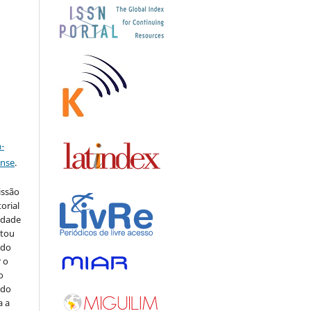
s
a
-
ense
.
issão
orial
sidade
stou
 do
r o
o
 do
a a