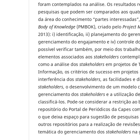
foram contemplados na análise. Os resultados 
pesquisas que podem ser comparados aos quatr
da área do conhecimento “partes interessadas”
Body of Knowledge
(PMBOK), criado pelo
Project 
2013): i) identificação, ii) planejamento do geren
gerenciamento do engajamento e iv) controle d
possível verificar também, por meio dos trabalh
elementos associados aos
stakeholders
contempla
como a análise dos
stakeholders
em projetos de 
Informação, os critérios de sucesso em projetos
interferência dos
stakeholders
, as facilidades e 
stakeholders
, o desenvolvimento de um modelo 
gerenciamento dos
stakeholders
e a utilização d
classificá-los. Pode-se considerar a restrição ao
repositório do Portal de Periódicos da Capes com
o que deixa espaço para sugestão de pesquisas
outros repositórios para a realização de revisõe
temática do gerenciamento dos
stakeholders
na g