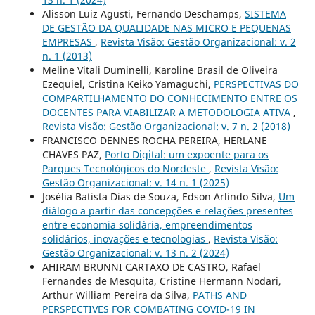
Alisson Luiz Agusti, Fernando Deschamps,
SISTEMA
DE GESTÃO DA QUALIDADE NAS MICRO E PEQUENAS
EMPRESAS
,
Revista Visão: Gestão Organizacional: v. 2
n. 1 (2013)
Meline Vitali Duminelli, Karoline Brasil de Oliveira
Ezequiel, Cristina Keiko Yamaguchi,
PERSPECTIVAS DO
COMPARTILHAMENTO DO CONHECIMENTO ENTRE OS
DOCENTES PARA VIABILIZAR A METODOLOGIA ATIVA
,
Revista Visão: Gestão Organizacional: v. 7 n. 2 (2018)
FRANCISCO DENNES ROCHA PEREIRA, HERLANE
CHAVES PAZ,
Porto Digital: um expoente para os
Parques Tecnológicos do Nordeste
,
Revista Visão:
Gestão Organizacional: v. 14 n. 1 (2025)
Josélia Batista Dias de Souza, Edson Arlindo Silva,
Um
diálogo a partir das concepções e relações presentes
entre economia solidária, empreendimentos
solidários, inovações e tecnologias
,
Revista Visão:
Gestão Organizacional: v. 13 n. 2 (2024)
AHIRAM BRUNNI CARTAXO DE CASTRO, Rafael
Fernandes de Mesquita, Cristine Hermann Nodari,
Arthur William Pereira da Silva,
PATHS AND
PERSPECTIVES FOR COMBATING COVID-19 IN