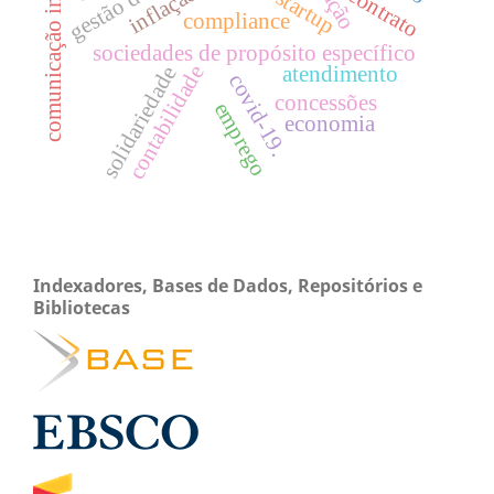
comunicação interna
lean startup
inflação
contrato
compliance
sociedades de propósito específico
contabilidade
atendimento
solidariedade
covid-19.
concessões
emprego
economia
Indexadores, Bases de Dados, Repositórios e
Bibliotecas