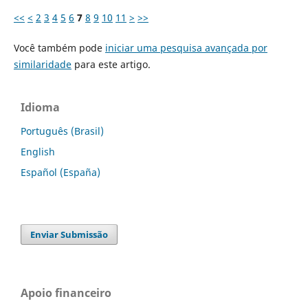
<<
<
2
3
4
5
6
7
8
9
10
11
>
>>
Você também pode
iniciar uma pesquisa avançada por
similaridade
para este artigo.
Idioma
Português (Brasil)
English
Español (España)
Enviar Submissão
Apoio financeiro