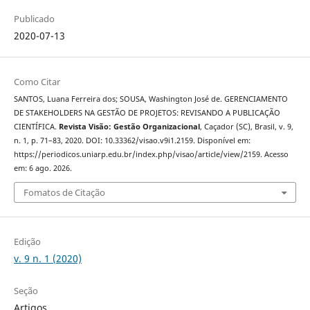
Publicado
2020-07-13
Como Citar
SANTOS, Luana Ferreira dos; SOUSA, Washington José de. GERENCIAMENTO
DE STAKEHOLDERS NA GESTÃO DE PROJETOS: REVISANDO A PUBLICAÇÃO
CIENTÍFICA.
Revista Visão: Gestão Organizacional
, Caçador (SC), Brasil, v. 9,
n. 1, p. 71–83, 2020. DOI: 10.33362/visao.v9i1.2159. Disponível em:
https://periodicos.uniarp.edu.br/index.php/visao/article/view/2159. Acesso
em: 6 ago. 2026.
Fomatos de Citação
Edição
v. 9 n. 1 (2020)
Seção
Artigos