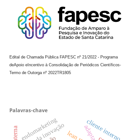
Edital de Chamada Pública FAPESC nº 21/2022
-
Programa
de
Apoio e
Incentivo à Consolidação de Periódicos
Científicos
-
Termo de Outorga nº
2022TR1805
Palavras-chave
endomarketing
cliente interno
gestão da inovação
adaptação