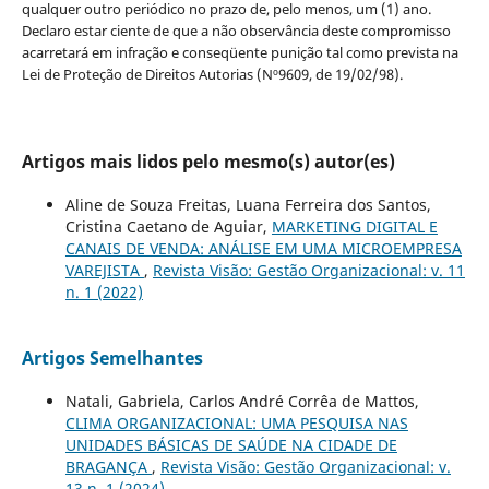
qualquer outro periódico no prazo de, pelo menos, um (1) ano.
Declaro estar ciente de que a não observância deste compromisso
acarretará em infração e conseqüente punição tal como prevista na
Lei de Proteção de Direitos Autorias (Nº9609, de 19/02/98).
Artigos mais lidos pelo mesmo(s) autor(es)
Aline de Souza Freitas, Luana Ferreira dos Santos,
Cristina Caetano de Aguiar,
MARKETING DIGITAL E
CANAIS DE VENDA: ANÁLISE EM UMA MICROEMPRESA
VAREJISTA
,
Revista Visão: Gestão Organizacional: v. 11
n. 1 (2022)
Artigos Semelhantes
Natali, Gabriela, Carlos André Corrêa de Mattos,
CLIMA ORGANIZACIONAL: UMA PESQUISA NAS
UNIDADES BÁSICAS DE SAÚDE NA CIDADE DE
BRAGANÇA
,
Revista Visão: Gestão Organizacional: v.
13 n. 1 (2024)