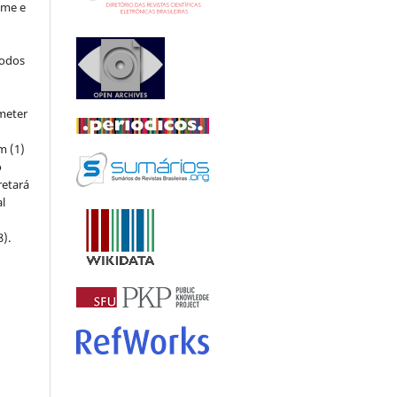
ome e
todos
meter
m (1)
o
retará
l
8).