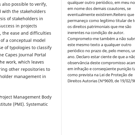
qualquer outro periódico, em meu n
lso possible to verify,
em nome dos demais coautores, se
 with the stakeholders
eventualmente existirem.Reitero que
sis of stakeholders in
permaneço como legítimo titular de 
success in projects
os direitos patrimoniais que me são
inerentes na condição de autor.
 the ease and difficulties
Comprometo-me também a não sub
 of a conceptual model
este mesmo texto a qualquer outro
of typologies to classify
periódico no prazo de, pelo menos, u
the Capes Journal Portal
ano. Declaro estar ciente de que a nã
the work, which leaves
observância deste compromisso acar
em infração e conseqüente punição ta
ing other repositories to
como prevista na Lei de Proteção de
keholder management in
Direitos Autorias (Nº9609, de 19/02/9
Project Management Body
itute (PMI). Systematic