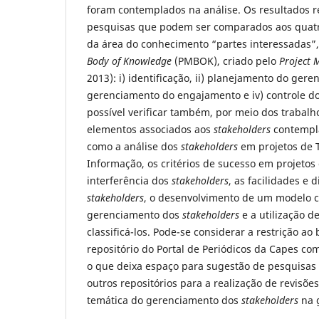
foram contemplados na análise. Os resultados 
pesquisas que podem ser comparados aos quatr
da área do conhecimento “partes interessadas”
Body of Knowledge
(PMBOK), criado pelo
Project 
2013): i) identificação, ii) planejamento do geren
gerenciamento do engajamento e iv) controle d
possível verificar também, por meio dos trabalh
elementos associados aos
stakeholders
contempla
como a análise dos
stakeholders
em projetos de 
Informação, os critérios de sucesso em projetos
interferência dos
stakeholders
, as facilidades e 
stakeholders
, o desenvolvimento de um modelo 
gerenciamento dos
stakeholders
e a utilização d
classificá-los. Pode-se considerar a restrição ao
repositório do Portal de Periódicos da Capes com
o que deixa espaço para sugestão de pesquisas
outros repositórios para a realização de revisõe
temática do gerenciamento dos
stakeholders
na g