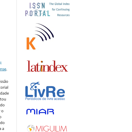
s
a
-
ense
.
issão
orial
sidade
stou
 do
r o
o
 do
a a