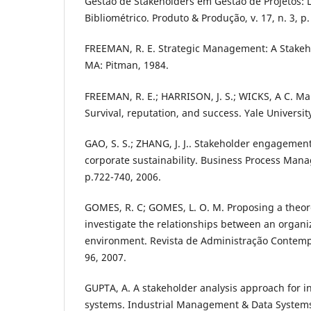
Gestão de Stakeholders em Gestão de Projetos:
Bibliométrico. Produto & Produção, v. 17, n. 3, p.
FREEMAN, R. E. Strategic Management: A Stakeh
MA: Pitman, 1984.
FREEMAN, R. E.; HARRISON, J. S.; WICKS, A C. Ma
Survival, reputation, and success. Yale Universit
GAO, S. S.; ZHANG, J. J.. Stakeholder engagement
corporate sustainability. Business Process Mana
p.722-740, 2006.
GOMES, R. C; GOMES, L. O. M. Proposing a theor
investigate the relationships between an organiz
environment. Revista de Administração Contempor
96, 2007.
GUPTA, A. A stakeholder analysis approach for i
systems. Industrial Management & Data Systems, v