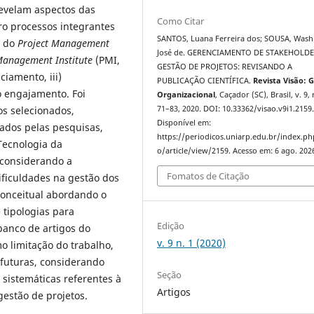
revelam aspectos das
Como Citar
o processos integrantes
SANTOS, Luana Ferreira dos; SOUSA, Wash
, do
Project Management
José de. GERENCIAMENTO DE STAKEHOLDE
Management Institute
(PMI,
GESTÃO DE PROJETOS: REVISANDO A
ciamento, iii)
PUBLICAÇÃO CIENTÍFICA.
Revista Visão: 
o engajamento. Foi
Organizacional
, Caçador (SC), Brasil, v. 9, 
os selecionados,
71–83, 2020. DOI: 10.33362/visao.v9i1.2159
Disponível em:
dos pelas pesquisas,
https://periodicos.uniarp.edu.br/index.ph
Tecnologia da
o/article/view/2159. Acesso em: 6 ago. 202
 considerando a
Fomatos de Citação
dificuldades na gestão dos
conceitual abordando o
e tipologias para
Edição
 banco de artigos do
v. 9 n. 1 (2020)
o limitação do trabalho,
 futuras, considerando
Seção
s sistemáticas referentes à
Artigos
estão de projetos.