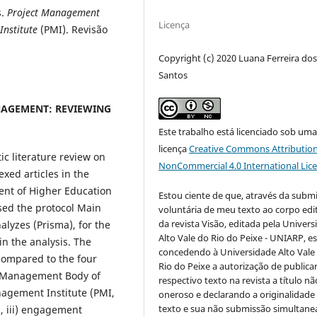
s.
Project Management
Licença
nstitute
(PMI). Revisão
Copyright (c) 2020 Luana Ferreira do
Santos
AGEMENT: REVIEWING
Este trabalho está licenciado sob um
licença
Creative Commons Attribution
ic literature review on
NonCommercial 4.0 International Lic
xed articles in the
ent of Higher Education
Estou ciente de que, através da subm
used the protocol Main
voluntária de meu texto ao corpo edit
da revista Visão, editada pela Univer
lyzes (Prisma), for the
Alto Vale do Rio do Peixe - UNIARP, e
in the analysis. The
concedendo à Universidade Alto Vale
 compared to the four
Rio do Peixe a autorização de publica
t Management Body of
respectivo texto na revista a título nã
agement Institute (PMI,
oneroso e declarando a originalidade
texto e sua não submissão simultane
g, iii) engagement