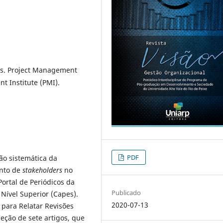
os. Project Management
 Institute (PMI).
PDF
ão sistemática da
ento de
stakeholders
no
Portal de Periódicos da
Publicado
Nível Superior (Capes).
2020-07-13
ns para Relatar Revisões
leção de sete artigos, que