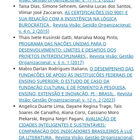
Taisa Dias, Simone Sehnem, Genéia Lucas dos Santos,
Vilmar José Zaccaron,
AS CERTIFICAÇÕES ISO 9001 E
SUA RELAÇÃO COM A INSISTÊNCIA NA LÓGICA
BUROCRÁTICA
,
Revista Visão: Gestão Organizacional:
v. 4 n. 2 (2015)
Thais Ivete Kusinski Gatti, Marialva Moog Pinto,
PROGRAMA DAS NAÇÕES UNIDAS PARA O
DESENVOLVIMENTO: LIMITES E DESAFIOS DOS
PROJETOS INTERDISCIPLINARES
,
Revista Visão: Gestão
Organizacional: v. 6 n. 1 (2017)
Mabio Darlan Rodrigues Italiano,
O DESEMPENHO DAS
FUNDAÇÕES DE APOIO ÀS INSTITUIÇÕES FEDERAIS DE
ENSINO SUPERIOR: O ESTUDO DE CASO DA
FUNDAÇÃO CULTURAL E DE FOMENTO À PESQUISA,
ENSINO, EXTENSÃO E INOVAÇÃO, PI - BRASIL
,
Revista
Visão: Gestão Organizacional: v. 12 n. 2 (2023)
Angelica Duarte Lima, Dayane Regina Trage, Tais
Soares de Carvalho, Alana Corsi, Cassiano Moro
Piekarski, Regina Negri Pagani,
AVALIAÇÃO DE
CIDADES INTELIGENTES E SUSTENTÁVEIS:
COMPARAÇÃO DOS INDICADORES BRASILEIROS À LUZ
DA LITERATURA
,
Revista Visão: Gestão Organizacional: