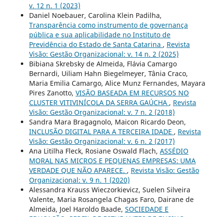
v. 12 n. 1 (2023)
Daniel Noebauer, Carolina Klein Padilha,
Transparência como instrumento de governança
pública e sua aplicabilidade no Instituto de
Previdência do Estado de Santa Catarina
,
Revista
Visão: Gestão Organizacional: v. 14 n. 2 (2025)
Bibiana Skrebsky de Almeida, Flávia Camargo
Bernardi, Uiliam Hahn Biegelmeyer, Tânia Craco,
Maria Emilia Camargo, Alice Munz Fernandes, Mayara
Pires Zanotto,
VISÃO BASEADA EM RECURSOS NO
CLUSTER VITIVINÍCOLA DA SERRA GAÚCHA
,
Revista
Visão: Gestão Organizacional: v. 7 n. 2 (2018)
Sandra Mara Bragagnolo, Maicon Ricardo Deon,
INCLUSÃO DIGITAL PARA A TERCEIRA IDADE
,
Revista
Visão: Gestão Organizacional: v. 6 n. 2 (2017)
Ana Litilha Fleck, Rosiane Oswald Flach,
ASSÉDIO
MORAL NAS MICROS E PEQUENAS EMPRESAS: UMA
VERDADE QUE NÃO APARECE.
,
Revista Visão: Gestão
Organizacional: v. 9 n. 1 (2020)
Alessandra Krauss Wieczorkievicz, Suelen Silveira
Valente, Maria Rosangela Chagas Faro, Dairane de
Almeida, Joel Haroldo Baade,
SOCIEDADE E