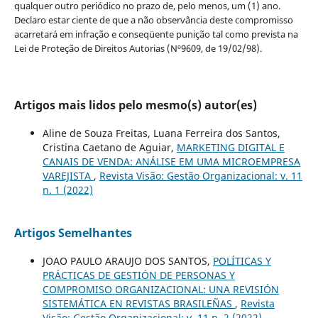
qualquer outro periódico no prazo de, pelo menos, um (1) ano.
Declaro estar ciente de que a não observância deste compromisso
acarretará em infração e conseqüente punição tal como prevista na
Lei de Proteção de Direitos Autorias (Nº9609, de 19/02/98).
Artigos mais lidos pelo mesmo(s) autor(es)
Aline de Souza Freitas, Luana Ferreira dos Santos,
Cristina Caetano de Aguiar,
MARKETING DIGITAL E
CANAIS DE VENDA: ANÁLISE EM UMA MICROEMPRESA
VAREJISTA
,
Revista Visão: Gestão Organizacional: v. 11
n. 1 (2022)
Artigos Semelhantes
JOAO PAULO ARAUJO DOS SANTOS,
POLÍTICAS Y
PRÁCTICAS DE GESTIÓN DE PERSONAS Y
COMPROMISO ORGANIZACIONAL: UNA REVISIÓN
SISTEMÁTICA EN REVISTAS BRASILEÑAS
,
Revista
Visão: Gestão Organizacional: v. 11 n. 2 (2022)