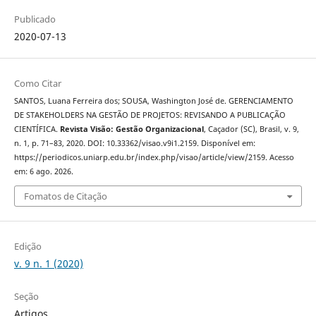
Publicado
2020-07-13
Como Citar
SANTOS, Luana Ferreira dos; SOUSA, Washington José de. GERENCIAMENTO
DE STAKEHOLDERS NA GESTÃO DE PROJETOS: REVISANDO A PUBLICAÇÃO
CIENTÍFICA.
Revista Visão: Gestão Organizacional
, Caçador (SC), Brasil, v. 9,
n. 1, p. 71–83, 2020. DOI: 10.33362/visao.v9i1.2159. Disponível em:
https://periodicos.uniarp.edu.br/index.php/visao/article/view/2159. Acesso
em: 6 ago. 2026.
Fomatos de Citação
Edição
v. 9 n. 1 (2020)
Seção
Artigos