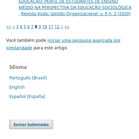
EDUCAÇÃO: PERFIL DE ESTUDANTES DE ENSINO
MÉDIO NA PERSPECTIVA DA EDUCAÇÃO SOCIOLÓGICA
,
Revista Visão: Gestão Organizacional: v. 9 n. 2 (2020)
<<
<
3
4
5
6
7
8
9
10
11
12
>
>>
Você também pode
iniciar uma pesquisa avançada por
similaridade
para este artigo.
Idioma
Português (Brasil)
English
Español (España)
Enviar Submissão