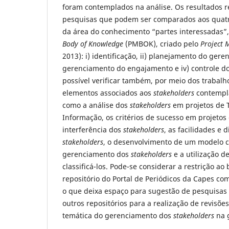
foram contemplados na análise. Os resultados 
pesquisas que podem ser comparados aos quatr
da área do conhecimento “partes interessadas”
Body of Knowledge
(PMBOK), criado pelo
Project 
2013): i) identificação, ii) planejamento do geren
gerenciamento do engajamento e iv) controle d
possível verificar também, por meio dos trabalh
elementos associados aos
stakeholders
contempla
como a análise dos
stakeholders
em projetos de 
Informação, os critérios de sucesso em projetos
interferência dos
stakeholders
, as facilidades e 
stakeholders
, o desenvolvimento de um modelo 
gerenciamento dos
stakeholders
e a utilização d
classificá-los. Pode-se considerar a restrição ao
repositório do Portal de Periódicos da Capes com
o que deixa espaço para sugestão de pesquisas
outros repositórios para a realização de revisõe
temática do gerenciamento dos
stakeholders
na g