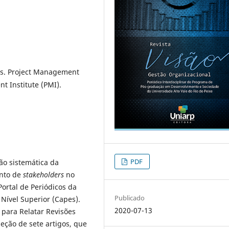
os. Project Management
 Institute (PMI).
PDF
ão sistemática da
ento de
stakeholders
no
Portal de Periódicos da
Publicado
Nível Superior (Capes).
2020-07-13
ns para Relatar Revisões
leção de sete artigos, que