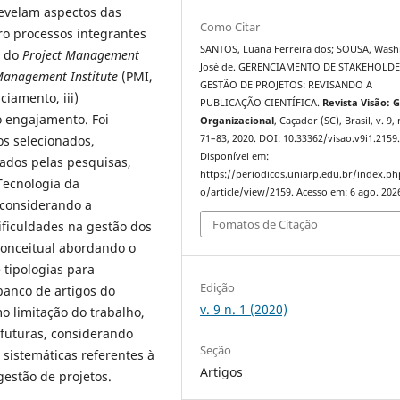
revelam aspectos das
Como Citar
o processos integrantes
SANTOS, Luana Ferreira dos; SOUSA, Wash
, do
Project Management
José de. GERENCIAMENTO DE STAKEHOLDE
Management Institute
(PMI,
GESTÃO DE PROJETOS: REVISANDO A
ciamento, iii)
PUBLICAÇÃO CIENTÍFICA.
Revista Visão: 
o engajamento. Foi
Organizacional
, Caçador (SC), Brasil, v. 9, 
os selecionados,
71–83, 2020. DOI: 10.33362/visao.v9i1.2159
Disponível em:
dos pelas pesquisas,
https://periodicos.uniarp.edu.br/index.ph
Tecnologia da
o/article/view/2159. Acesso em: 6 ago. 202
 considerando a
Fomatos de Citação
dificuldades na gestão dos
conceitual abordando o
e tipologias para
Edição
 banco de artigos do
v. 9 n. 1 (2020)
o limitação do trabalho,
 futuras, considerando
Seção
s sistemáticas referentes à
Artigos
estão de projetos.