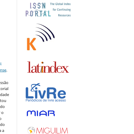
s
a
-
ense
.
issão
orial
sidade
stou
 do
r o
o
 do
a a