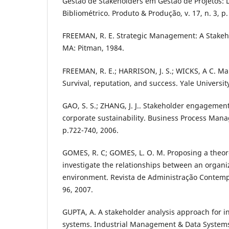
Gestão de Stakeholders em Gestão de Projetos:
Bibliométrico. Produto & Produção, v. 17, n. 3, p.
FREEMAN, R. E. Strategic Management: A Stakeh
MA: Pitman, 1984.
FREEMAN, R. E.; HARRISON, J. S.; WICKS, A C. Ma
Survival, reputation, and success. Yale Universit
GAO, S. S.; ZHANG, J. J.. Stakeholder engagement
corporate sustainability. Business Process Mana
p.722-740, 2006.
GOMES, R. C; GOMES, L. O. M. Proposing a theor
investigate the relationships between an organiz
environment. Revista de Administração Contempor
96, 2007.
GUPTA, A. A stakeholder analysis approach for i
systems. Industrial Management & Data Systems, v