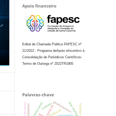
Apoio financeiro
Edital de Chamada Pública FAPESC nº
21/2022
-
Programa de
Apoio e
Incentivo à
Consolidação de Periódicos
Científicos
-
Termo de Outorga nº
2022TR1805
Palavras-chave
good practices
teoria institucional.
lean startup
contrato
gestão de riscos
atendimento
covid-19.
adaptação
concessões