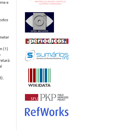
ome e
todos
meter
m (1)
o
retará
l
8).