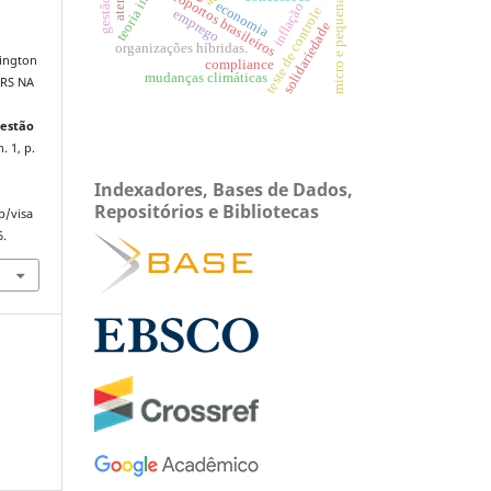
micro e pequena empresa
aeroportos brasileiros
economia
inflação
teste de controle
emprego
solidariedade
organizações híbridas.
ington
compliance
mudanças climáticas
RS NA
Gestão
n. 1, p.
.
Indexadores, Bases de Dados,
Repositórios e Bibliotecas
p/visa
6.