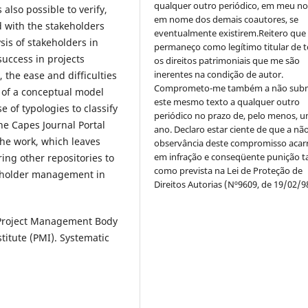
qualquer outro periódico, em meu n
lso possible to verify,
em nome dos demais coautores, se
 with the stakeholders
eventualmente existirem.Reitero que
sis of stakeholders in
permaneço como legítimo titular de 
success in projects
os direitos patrimoniais que me são
inerentes na condição de autor.
 the ease and difficulties
Comprometo-me também a não sub
 of a conceptual model
este mesmo texto a qualquer outro
of typologies to classify
periódico no prazo de, pelo menos, u
the Capes Journal Portal
ano. Declaro estar ciente de que a nã
the work, which leaves
observância deste compromisso acar
em infração e conseqüente punição ta
ing other repositories to
como prevista na Lei de Proteção de
keholder management in
Direitos Autorias (Nº9609, de 19/02/9
Project Management Body
itute (PMI). Systematic