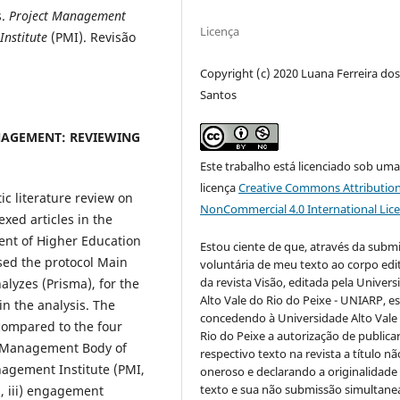
s.
Project Management
Licença
nstitute
(PMI). Revisão
Copyright (c) 2020 Luana Ferreira do
Santos
AGEMENT: REVIEWING
Este trabalho está licenciado sob um
licença
Creative Commons Attribution
ic literature review on
NonCommercial 4.0 International Lic
xed articles in the
ent of Higher Education
Estou ciente de que, através da subm
used the protocol Main
voluntária de meu texto ao corpo edit
da revista Visão, editada pela Univer
lyzes (Prisma), for the
Alto Vale do Rio do Peixe - UNIARP, e
in the analysis. The
concedendo à Universidade Alto Vale
 compared to the four
Rio do Peixe a autorização de publica
t Management Body of
respectivo texto na revista a título nã
agement Institute (PMI,
oneroso e declarando a originalidade
texto e sua não submissão simultane
g, iii) engagement