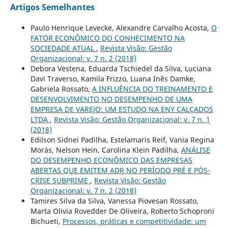
Artigos Semelhantes
Paulo Henrique Levecke, Alexandre Carvalho Acosta,
O
FATOR ECONÔMICO DO CONHECIMENTO NA
SOCIEDADE ATUAL
,
Revista Visão: Gestão
Organizacional: v. 7 n. 2 (2018)
Debora Vestena, Eduarda Tschiedel da Silva, Luciana
Davi Traverso, Kamila Frizzo, Luana Inês Damke,
Gabriela Rossato,
A INFLUÊNCIA DO TREINAMENTO E
DESENVOLVIMENTO NO DESEMPENHO DE UMA
EMPRESA DE VAREJO: UM ESTUDO NA ENY CALÇADOS
LTDA
,
Revista Visão: Gestão Organizacional: v. 7 n. 1
(2018)
Edilson Sidnei Padilha, Estelamaris Reif, Vania Regina
Morás, Nelson Hein, Carolina Klein Padilha,
ANÁLISE
DO DESEMPENHO ECONÔMICO DAS EMPRESAS
ABERTAS QUE EMITEM ADR NO PERÍODO PRÉ E PÓS-
CRISE SUBPRIME
,
Revista Visão: Gestão
Organizacional: v. 7 n. 2 (2018)
Tamires Silva da Silva, Vanessa Piovesan Rossato,
Marta Olivia Rovedder De Oliveira, Roberto Schoproni
Bichueti,
Processos, práticas e competitividade: um