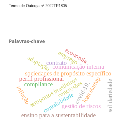
Termo de Outorga nº
2022TR1805
Palavras-chave
economia
emprego
adaptação
contrato
comunicação interna
sociedades de propósito específico
perfil profissional
lean startup
aeroportos brasileiros
solidariedade
concessões
covid-19.
compliance
inflação
contabilidade
gestão de riscos
ensino para a sustentabilidade