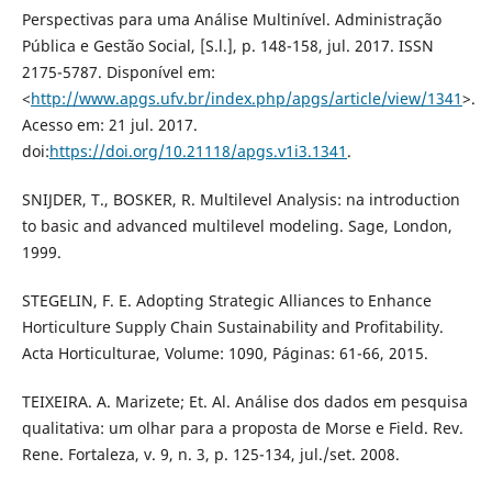
Perspectivas para uma Análise Multinível. Administração
Pública e Gestão Social, [S.l.], p. 148-158, jul. 2017. ISSN
2175-5787. Disponível em:
<
http://www.apgs.ufv.br/index.php/apgs/article/view/1341
>.
Acesso em: 21 jul. 2017.
doi:
https://doi.org/10.21118/apgs.v1i3.1341
.
SNIJDER, T., BOSKER, R. Multilevel Analysis: na introduction
to basic and advanced multilevel modeling. Sage, London,
1999.
STEGELIN, F. E. Adopting Strategic Alliances to Enhance
Horticulture Supply Chain Sustainability and Profitability.
Acta Horticulturae, Volume: 1090, Páginas: 61-66, 2015.
TEIXEIRA. A. Marizete; Et. Al. Análise dos dados em pesquisa
qualitativa: um olhar para a proposta de Morse e Field. Rev.
Rene. Fortaleza, v. 9, n. 3, p. 125-134, jul./set. 2008.