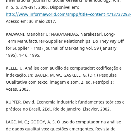
International Journal of Social Research Methodology, v. 9,
n. 5, p. 379-391, 2006. Disponível em:
http://www.informaworld.com/smpp/title~content=t713737293
Acesso em: 30 maio 2017.
KALWANI, Manohar U; NARAYANDAS, Narakesari. Long-
Term Manufacturer-Supplier Relationships: Do They Pay Off
for Supplier Firms? Journal of Marketing Vol. 59 (January
1995), 1-16, 1995.
KELLE, U. Análise com auxílio de computador: codificação e
indexação. In: BAUER, M. W., GASKELL, G. (Dir.) Pesquisa
Qualitativa com texto, imagem e som. 2. ed. Petrópolis:
Vozes, 2003.
KUPFER, David. Economia industrial: fundamentos teóricos e
práticos no Brasil. 2Ed., Rio de Janeiro: Elsevier, 2002.
LAGE, M. C.; GODOY, A. S. O uso do computador na análise
de dados qualitativos: questões emergentes. Revista de