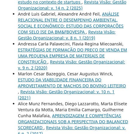
estudo no contexto de startups
,
Revista Visão: Gestão
Organizacional: v. 14 n. 2 (2025)
André Luis Gabriel, Alexandre André Feil,
ANÁLISE
RELACIONAL ENTRE O DESEMPENHO AMBIENTAL,
SOCIAL E ECONÔMICO: ESTUDO DAS CORPORAÇÕES
COM SELO ISE DA BM&FBOVESPA
,
Revista Visão:
Gestão Organizacional: v. 8 n. 1 (2019)
Andressa Carla Palavecini, Flavia Regina Miecoanski,
ESTRATÉGIAS DE FORMAÇÃO DO PREÇO DE VENDA EM
UMA PEQUENA EMPRESA DE MATERIAIS DE
CONSTRUÇÃO
,
Revista Visão: Gestão Organizacional:
v. 9 n. 2 (2020)
Marlon Cesar Bazeggio, Cesar Augustus Winck,
ESTUDO DA VIABILIDADE FINANCEIRA DO
APROVEITAMENTO DE MACHOS DO BOVINO LEITEIRO
,
Revista Visão: Gestão Organizacional: v. 10 n. 1
(2021)
Alice Munz Fernandes, Diego Lazzarotto, Marta Elisete
Ventura da Motta, Maria Emilia Camargo, Guilherme
Cunha Malafaia,
APRENDIZAGEM E COMPETÊNCIAS
ORGANIZACIONAIS SOB A PERSPECTIVA DO BALANCED
SCORECARD
,
Revista Visão: Gestão Organizacional: v.
6 n. 2 (2017)