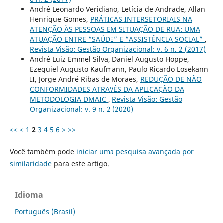
André Leonardo Veridiano, Letícia de Andrade, Allan
Henrique Gomes,
PRÁTICAS INTERSETORIAIS NA
ATENÇÃO ÀS PESSOAS EM SITUAÇÃO DE RUA: UMA
ATUAÇÃO ENTRE “SAÚDE” E “ASSISTÊNCIA SOCIAL”
,
Revista Visão: Gestão Organizacional: v. 6 n. 2 (2017)
André Luiz Emmel Silva, Daniel Augusto Hoppe,
Ezequiel Augusto Kaufmann, Paulo Ricardo Losekann
II, Jorge André Ribas de Moraes,
REDUÇÃO DE NÃO
CONFORMIDADES ATRAVÉS DA APLICAÇÃO DA
METODOLOGIA DMAIC
,
Revista Visão: Gestão
Organizacional: v. 9 n. 2 (2020)
<<
<
1
2
3
4
5
6
>
>>
Você também pode
iniciar uma pesquisa avançada por
similaridade
para este artigo.
Idioma
Português (Brasil)