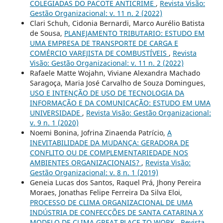
COLEGIADAS DO PACOTE ANTICRIME
,
Revista Visão:
Gestão Organizacional: v. 11 n. 2 (2022)
Clari Schuh, Cidonia Bernardi, Marco Aurélio Batista
de Sousa,
PLANEJAMENTO TRIBUTARIO: ESTUDO EM
UMA EMPRESA DE TRANSPORTE DE CARGA E
COMÉRCIO VAREJISTA DE COMBUSTÍVEIS
,
Revista
Visão: Gestão Organizacional: v. 11 n. 2 (2022)
Rafaele Matte Wojahn, Viviane Alexandra Machado
Saragoça, Maria José Carvalho de Souza Domingues,
USO E INTENÇÃO DE USO DE TECNOLOGIA DA
INFORMAÇÃO E DA COMUNICAÇÃO: ESTUDO EM UMA
UNIVERSIDADE
,
Revista Visão: Gestão Organizacional:
v. 9 n. 1 (2020)
Noemi Bonina, Jofrina Zinaenda Patrício,
A
INEVITABILIDADE DA MUDANÇA: GERADORA DE
CONFLITO OU DE COMPLEMENTARIEDADE NOS
AMBIENTES ORGANIZACIONAIS?
,
Revista Visão:
Gestão Organizacional: v. 8 n. 1 (2019)
Geneia Lucas dos Santos, Raquel Prá, Jhony Pereira
Moraes, Jonathas Felipe Ferreira Da Silva Eloi,
PROCESSO DE CLIMA ORGANIZACIONAL DE UMA
INDÚSTRIA DE CONFECÇÕES DE SANTA CATARINA X
MODELO DE CLIMA GREAT PLACE TO WORK
,
Revista