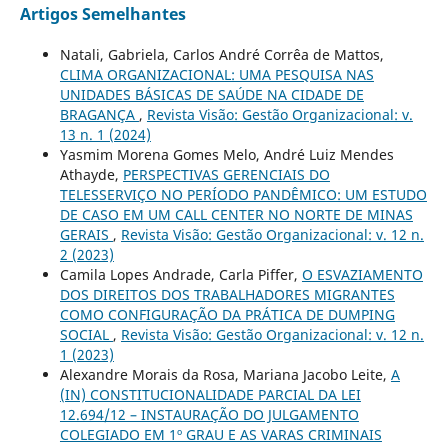
Artigos Semelhantes
Natali, Gabriela, Carlos André Corrêa de Mattos,
CLIMA ORGANIZACIONAL: UMA PESQUISA NAS
UNIDADES BÁSICAS DE SAÚDE NA CIDADE DE
BRAGANÇA
,
Revista Visão: Gestão Organizacional: v.
13 n. 1 (2024)
Yasmim Morena Gomes Melo, André Luiz Mendes
Athayde,
PERSPECTIVAS GERENCIAIS DO
TELESSERVIÇO NO PERÍODO PANDÊMICO: UM ESTUDO
DE CASO EM UM CALL CENTER NO NORTE DE MINAS
GERAIS
,
Revista Visão: Gestão Organizacional: v. 12 n.
2 (2023)
Camila Lopes Andrade, Carla Piffer,
O ESVAZIAMENTO
DOS DIREITOS DOS TRABALHADORES MIGRANTES
COMO CONFIGURAÇÃO DA PRÁTICA DE DUMPING
SOCIAL
,
Revista Visão: Gestão Organizacional: v. 12 n.
1 (2023)
Alexandre Morais da Rosa, Mariana Jacobo Leite,
A
(IN) CONSTITUCIONALIDADE PARCIAL DA LEI
12.694/12 – INSTAURAÇÃO DO JULGAMENTO
COLEGIADO EM 1º GRAU E AS VARAS CRIMINAIS