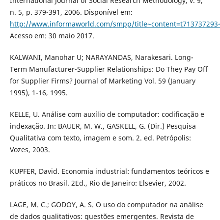
International Journal of Social Research Methodology, v. 9,
n. 5, p. 379-391, 2006. Disponível em:
http://www.informaworld.com/smpp/title~content=t713737293
Acesso em: 30 maio 2017.
KALWANI, Manohar U; NARAYANDAS, Narakesari. Long-
Term Manufacturer-Supplier Relationships: Do They Pay Off
for Supplier Firms? Journal of Marketing Vol. 59 (January
1995), 1-16, 1995.
KELLE, U. Análise com auxílio de computador: codificação e
indexação. In: BAUER, M. W., GASKELL, G. (Dir.) Pesquisa
Qualitativa com texto, imagem e som. 2. ed. Petrópolis:
Vozes, 2003.
KUPFER, David. Economia industrial: fundamentos teóricos e
práticos no Brasil. 2Ed., Rio de Janeiro: Elsevier, 2002.
LAGE, M. C.; GODOY, A. S. O uso do computador na análise
de dados qualitativos: questões emergentes. Revista de