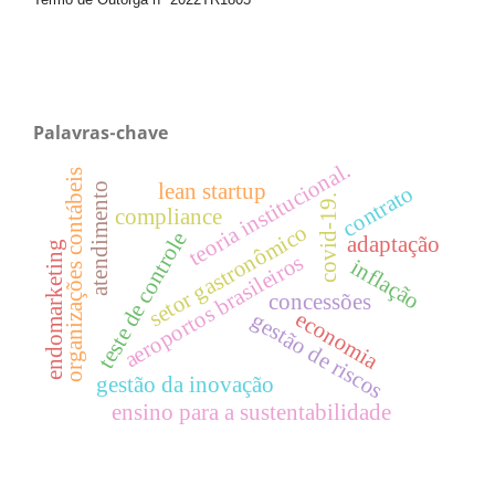
Termo de Outorga nº
2022TR1805
Palavras-chave
teoria institucional.
organizações contábeis
lean startup
atendimento
contrato
covid-19.
compliance
setor gastronômico
teste de controle
adaptação
endomarketing
aeroportos brasileiros
inflação
concessões
economia
gestão de riscos
gestão da inovação
ensino para a sustentabilidade