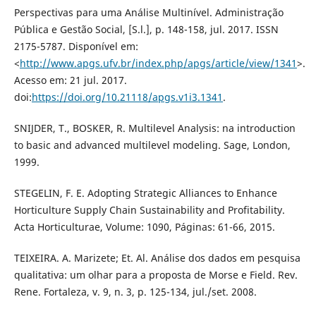
Perspectivas para uma Análise Multinível. Administração
Pública e Gestão Social, [S.l.], p. 148-158, jul. 2017. ISSN
2175-5787. Disponível em:
<
http://www.apgs.ufv.br/index.php/apgs/article/view/1341
>.
Acesso em: 21 jul. 2017.
doi:
https://doi.org/10.21118/apgs.v1i3.1341
.
SNIJDER, T., BOSKER, R. Multilevel Analysis: na introduction
to basic and advanced multilevel modeling. Sage, London,
1999.
STEGELIN, F. E. Adopting Strategic Alliances to Enhance
Horticulture Supply Chain Sustainability and Profitability.
Acta Horticulturae, Volume: 1090, Páginas: 61-66, 2015.
TEIXEIRA. A. Marizete; Et. Al. Análise dos dados em pesquisa
qualitativa: um olhar para a proposta de Morse e Field. Rev.
Rene. Fortaleza, v. 9, n. 3, p. 125-134, jul./set. 2008.