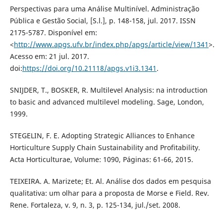
Perspectivas para uma Análise Multinível. Administração
Pública e Gestão Social, [S.l.], p. 148-158, jul. 2017. ISSN
2175-5787. Disponível em:
<
http://www.apgs.ufv.br/index.php/apgs/article/view/1341
>.
Acesso em: 21 jul. 2017.
doi:
https://doi.org/10.21118/apgs.v1i3.1341
.
SNIJDER, T., BOSKER, R. Multilevel Analysis: na introduction
to basic and advanced multilevel modeling. Sage, London,
1999.
STEGELIN, F. E. Adopting Strategic Alliances to Enhance
Horticulture Supply Chain Sustainability and Profitability.
Acta Horticulturae, Volume: 1090, Páginas: 61-66, 2015.
TEIXEIRA. A. Marizete; Et. Al. Análise dos dados em pesquisa
qualitativa: um olhar para a proposta de Morse e Field. Rev.
Rene. Fortaleza, v. 9, n. 3, p. 125-134, jul./set. 2008.