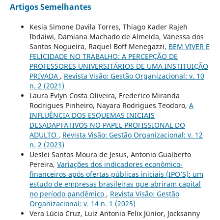
Artigos Semelhantes
Kesia Simone Davila Torres, Thiago Kader Rajeh
Ibdaiwi, Damiana Machado de Almeida, Vanessa dos
Santos Nogueira, Raquel Boff Menegazzi,
BEM VIVER E
FELICIDADE NO TRABALHO: A PERCEPÇÃO DE
PROFESSORES UNIVERSITÁRIOS DE UMA INSTITUIÇÃO
PRIVADA
,
Revista Visão: Gestão Organizacional: v. 10
n. 2 (2021)
Laura Evlyn Costa Oliveira, Frederico Miranda
Rodrigues Pinheiro, Nayara Rodrigues Teodoro,
A
INFLUÊNCIA DOS ESQUEMAS INICIAIS
DESADAPTATIVOS NO PAPEL PROFISSIONAL DO
ADULTO
,
Revista Visão: Gestão Organizacional: v. 12
n. 2 (2023)
Ueslei Santos Moura de Jesus, Antonio Gualberto
Pereira,
Variações dos indicadores econômico-
financeiros após ofertas públicas iniciais (IPO’S): um
estudo de empresas brasileiras que abriram capital
no período pandêmico
,
Revista Visão: Gestão
Organizacional: v. 14 n. 1 (2025)
Vera Lúcia Cruz, Luiz Antonio Felix Júnior, Jocksanny