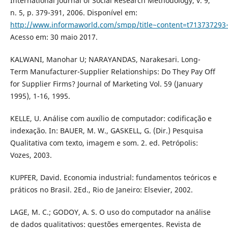
International Journal of Social Research Methodology, v. 9,
n. 5, p. 379-391, 2006. Disponível em:
http://www.informaworld.com/smpp/title~content=t713737293
Acesso em: 30 maio 2017.
KALWANI, Manohar U; NARAYANDAS, Narakesari. Long-
Term Manufacturer-Supplier Relationships: Do They Pay Off
for Supplier Firms? Journal of Marketing Vol. 59 (January
1995), 1-16, 1995.
KELLE, U. Análise com auxílio de computador: codificação e
indexação. In: BAUER, M. W., GASKELL, G. (Dir.) Pesquisa
Qualitativa com texto, imagem e som. 2. ed. Petrópolis:
Vozes, 2003.
KUPFER, David. Economia industrial: fundamentos teóricos e
práticos no Brasil. 2Ed., Rio de Janeiro: Elsevier, 2002.
LAGE, M. C.; GODOY, A. S. O uso do computador na análise
de dados qualitativos: questões emergentes. Revista de