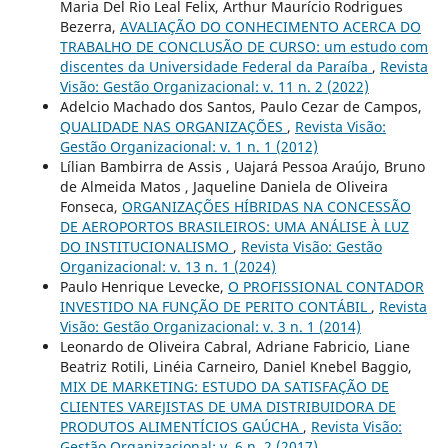
Maria Del Rio Leal Felix, Arthur Maurício Rodrigues
Bezerra,
AVALIAÇÃO DO CONHECIMENTO ACERCA DO
TRABALHO DE CONCLUSÃO DE CURSO: um estudo com
discentes da Universidade Federal da Paraíba
,
Revista
Visão: Gestão Organizacional: v. 11 n. 2 (2022)
Adelcio Machado dos Santos, Paulo Cezar de Campos,
QUALIDADE NAS ORGANIZAÇÕES
,
Revista Visão:
Gestão Organizacional: v. 1 n. 1 (2012)
Lílian Bambirra de Assis , Uajará Pessoa Araújo, Bruno
de Almeida Matos , Jaqueline Daniela de Oliveira
Fonseca,
ORGANIZAÇÕES HÍBRIDAS NA CONCESSÃO
DE AEROPORTOS BRASILEIROS: UMA ANÁLISE À LUZ
DO INSTITUCIONALISMO
,
Revista Visão: Gestão
Organizacional: v. 13 n. 1 (2024)
Paulo Henrique Levecke,
O PROFISSIONAL CONTADOR
INVESTIDO NA FUNÇÃO DE PERITO CONTÁBIL
,
Revista
Visão: Gestão Organizacional: v. 3 n. 1 (2014)
Leonardo de Oliveira Cabral, Adriane Fabricio, Liane
Beatriz Rotili, Linéia Carneiro, Daniel Knebel Baggio,
MIX DE MARKETING: ESTUDO DA SATISFAÇÃO DE
CLIENTES VAREJISTAS DE UMA DISTRIBUIDORA DE
PRODUTOS ALIMENTÍCIOS GAÚCHA
,
Revista Visão:
Gestão Organizacional: v. 6 n. 2 (2017)