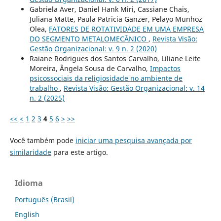
Gabriela Aver, Daniel Hank Miri, Cassiane Chais,
Juliana Matte, Paula Patricia Ganzer, Pelayo Munhoz
Olea,
FATORES DE ROTATIVIDADE EM UMA EMPRESA
DO SEGMENTO METALOMECÂNICO
,
Revista Visão:
Gestão Organizacional: v. 9 n. 2 (2020)
Raiane Rodrigues dos Santos Carvalho, Liliane Leite
Moreira, Ângela Sousa de Carvalho,
Impactos
psicossociais da religiosidade no ambiente de
trabalho
,
Revista Visão: Gestão Organizacional: v. 14
n. 2 (2025)
<<
<
1
2
3
4
5
6
>
>>
Você também pode
iniciar uma pesquisa avançada por
similaridade
para este artigo.
Idioma
Português (Brasil)
English